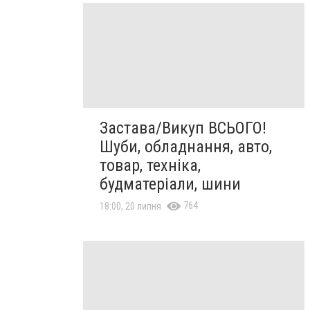
Застава/Викуп ВСЬОГО!
Шуби, обладнання, авто,
товар, техніка,
будматеріали, шини
764
18:00, 20 липня