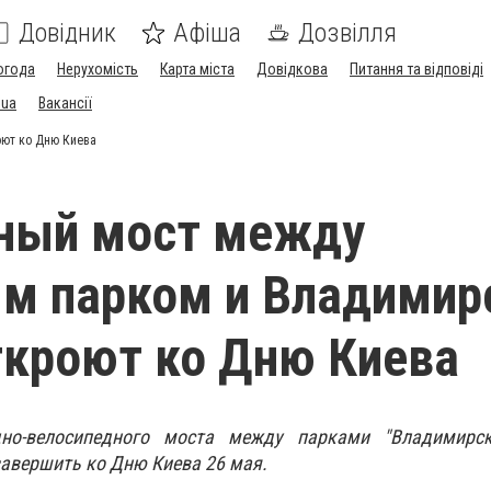
Довідник
Афіша
Дозвілля
огода
Нерухомість
Карта міста
Довідкова
Питання та відповіді
.ua
Вакансії
ют ко Дню Киева
ный мост между
м парком и Владимир
ткроют ко Дню Киева
дно-велосипедного моста между парками "Владимирс
авершить ко Дню Киева 26 мая.