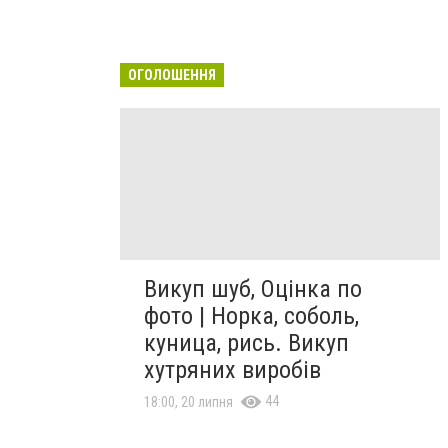
ОГОЛОШЕННЯ
Викуп шуб, Оцінка по
фото | Норка, соболь,
куница, рись. Викуп
хутряних виробів
44
18:00, 20 липня