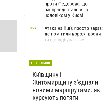
проти Федорова: що
насправді сталося із
чоловіком у Києві
Атака на Київ просто зараз:
00:24
де помітили ворожі дрони
та що відбувається
ТОП НОВИНИ
Київщину і
Житомирщину з’єднали
новими маршрутами: як
курсують потяги