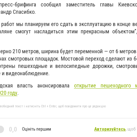
есс-брифинга сообщил заместитель главы Киевско
андр Спасибко.
 работ мы планируем его сдать в эксплуатацию в конце в
ляне смогут насладиться этим прекрасным объектом",
ерно 210 метров, ширина будет переменной — от 6 метров
онах смотровых площадок. Мостовой переход сделают из б
мотрены пешеходные и велосипедные дорожки, смотров
 и видеонаблюдение.
одская власть анонсировала
открытие пешеходного 
20 году
.
бхідний текст і натисніть Ctrl + Enter, щоб повідомити про це редакцію
0,0
Оцініть першим
Авторизуйтесь
, щоб