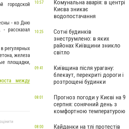
Комунальна аварія: в центрі
10:57
й городской
Києва зникає
водопостачання
есны - ко Дню
 - рассказал
Сотні будинків
10:25
знеструмлено: в яких
районах Київщини зникло
 в регулярных
світло
етона, железа
ые площадки,
Київщина після урагану:
09:41
блекаут, перекриті дороги і
моста между
розтрощені будинки
Прогноз погоди у Києві на 9
08:01
серпня: сонячний день з
комфортною температурою
 оцінити
Кайданки на тлі протестів
08:00