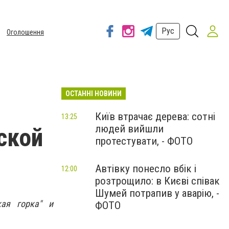
Рус
Оголошення
ОСТАННІ НОВИНИ
Київ втрачає дерева: сотні
13:25
людей вийшли
ской
протестувати, - ФОТО
Автівку понесло вбік і
12:00
розтрощило: в Києві співак
Шумей потрапив у аварію, -
кая горка" и
ФОТО