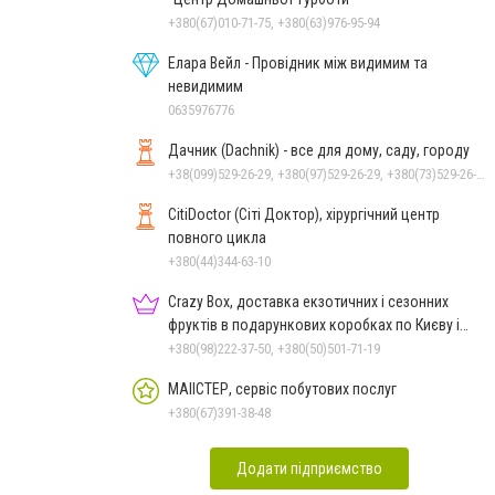
+380(67)010-71-75, +380(63)976-95-94
Елара Вейл - Провідник між видимим та
невидимим
0635976776
Дачник (Dachnik) - все для дому, саду, городу
+38(099)529-26-29, +380(97)529-26-29, +380(73)529-26-29
CitiDoctor (Сіті Доктор), хірургічний центр
повного цикла
+380(44)344-63-10
Crazy Box, доставка екзотичних і сезонних
фруктів в подарункових коробках по Києву і
Україні
+380(98)222-37-50, +380(50)501-71-19
МАІІСТЕР, сервіс побутових послуг
+380(67)391-38-48
Додати підприємство