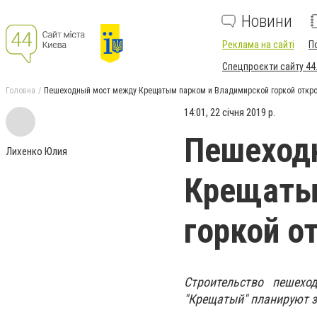
Новини
Реклама на сайті
П
Спецпроєкти сайту 44
Головна
Пешеходный мост между Крещатым парком и Владимирской горкой откро
14:01, 22 січня 2019 р.
Пешеход
Лихенко Юлия
Крещаты
горкой о
Строительство пешехо
"Крещатый" планируют з