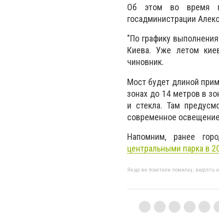
Об этом во время пр
госадминистрации Алекс
"По графику выполнения
Киева. Уже летом киев
чиновник.
Мост будет длиной прим
зонах до 14 метров в з
и стекла. Там предус
современное освещение
Напомним, ранее гор
центральными парка в 20
Якщо ви помітили помилку, виділіть нео