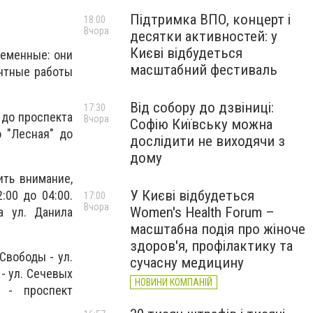
Підтримка ВПО, концерт і
18:00
Вчора
десятки активностей: у
Києві відбудеться
ременные: они
масштабний фестиваль
онтные работы
Від собору до дзвіниці:
17:30
 до проспекта
Вчора
Софію Київську можна
 "Лесная" до
дослідити не виходячи з
дому
ить внимание,
У Києві відбудеться
:00 до 04:00.
17:00
Вчора
Women's Health Forum –
а ул. Данила
масштабна подія про жіноче
здоров'я, профілактику та
Свободы - ул.
сучасну медицину
 - ул. Сечевых
НОВИНИ КОМПАНІЙ
 - проспект