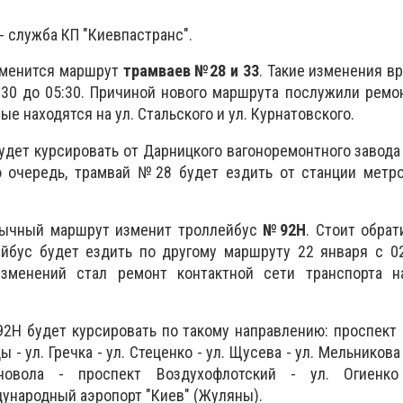
- служба КП "Киевпастранс".
зменится маршрут
трамваев №28 и 33
. Такие изменения в
:30 до 05:30. Причиной нового маршрута послужили рем
ые находятся на ул. Стальского и ул. Курнатовского.
удет курсировать от Дарницкого вагоноремонтного завода
 очередь, трамвай №28 будет ездить от станции метро
вычный маршрут изменит троллейбус
№92Н
. Стоит обрат
йбус будет ездить по другому маршруту 22 января с 02
зменений стал ремонт контактной сети транспорта н
2Н будет курсировать по такому направлению: проспект 
 - ул. Гречка - ул. Стеценко - ул. Щусева - ул. Мельникова
новола - проспект Воздухофлотский - ул. Огиенко
ународный аэропорт "Киев" (Жуляны).