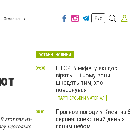
Рус
Оголошення
ОСТАННІ НОВИНИ
ПТСР: 6 міфів, у які досі
09:30
вірять — і чому вони
ают
шкодять тим, хто
повернувся
ПАРТНЕРСЬКИЙ МАТЕРІАЛ
Прогноз погоди у Києві на 6
08:01
серпня: спекотний день з
 этот раз из-
ясним небом
азу несколько