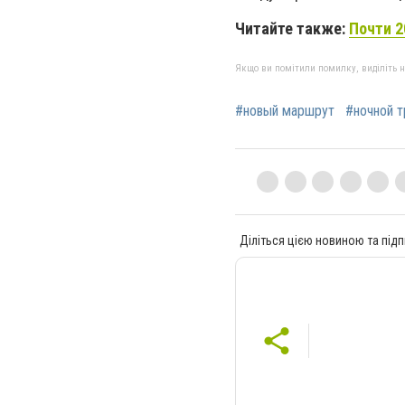
Читайте также:
Почти 2
Якщо ви помітили помилку, виділіть нео
#новый маршрут
#ночной 
Діліться цією новиною та підп