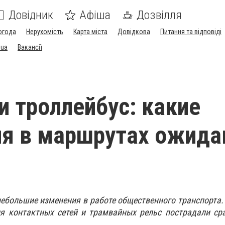
Довідник
Афіша
Дозвілля
огода
Нерухомість
Карта міста
Довідкова
Питання та відповіді
.ua
Вакансії
и троллейбус: какие
ия в маршрутах ожид
ебольшие изменения в работе общественного транспорта. В
ия контактных сетей и трамвайных рельс пострадали ср