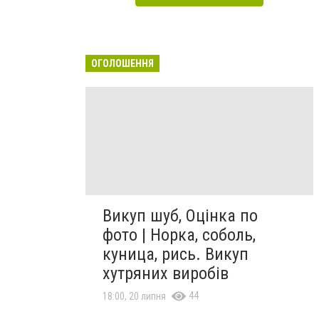
ОГОЛОШЕННЯ
Викуп шуб, Оцінка по
фото | Норка, соболь,
куница, рись. Викуп
хутряних виробів
44
18:00, 20 липня