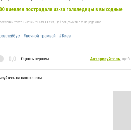
00 киевлян пострадали из-за гололедицы в выходные
бхідний текст і натисніть Ctrl + Enter, щоб повідомити про це редакцію
троллейбус
#ночной трамвай
#Киев
0,0
Оцініть першим
Авторизуйтесь
, щоб
исуйтесь на наші канали