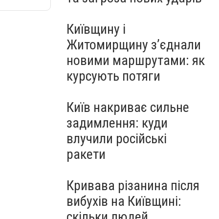
Київщину і
Житомирщину з’єднали
новими маршрутами: як
курсують потяги
Київ накриває сильне
задимлення: куди
влучили російські
ракети
Кривава різанина після
вибухів на Київщині:
скільки людей