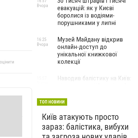
30 тисяч штрафів і тисячі
16:57
Вчора
евакуацій: як у Києві
боролися із водіями-
порушниками у липні
Музей Майдану відкрив
16:25
Вчора
онлайн-доступ до
унікальної книжкової
колекції
 оцінити
Наводив балістику на Київ:
15:57
Вчора
після чергової "розвідки"
його затримала СБУ
ТОП НОВИНИ
Київ атакують просто
зараз: балістика, вибухи
та загроза нових ударів