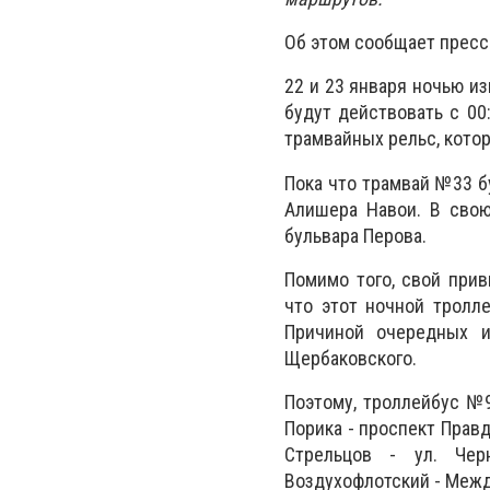
Об этом сообщает пресс
22 и 23 января ночью и
будут действовать с 00
трамвайных рельс, котор
Пока что трамвай №33 б
Алишера Навои. В свою
бульвара Перова.
Помимо того, свой при
что этот ночной тролле
Причиной очередных и
Щербаковского.
Поэтому, троллейбус №9
Порика - проспект Правды
Стрельцов - ул. Чер
Воздухофлотский - Межд