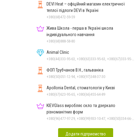
DEVI Heat – офіційний магазин електричної
теплої підлоги DEVI в Україні
+380(68)472-59-59
Жива Школа - перша в Україні школа
індивідуального навчання
+380(68)888-58-80
Animal Clinic
+380(44)333-95-63, +380(63)333-95-63, +380(67)333-95-63, +380(66)333-95-63, +380(67)333-95-63
ФОП Трубчанов В.Н., гальваніка
+380(50)051-12-94, +380(97)348-37-30
Apollonia Dental, стоматологія у Києві
+380(67)623-95-65, +380(66)455-64-89
KIEVGlass виробляє скло та дзеркало
різноманітних форм
+380(96)477-97-29, +380(99)933-10-47, +380(50)334-66-26, +380(98)553-52-66
Додати підприємство