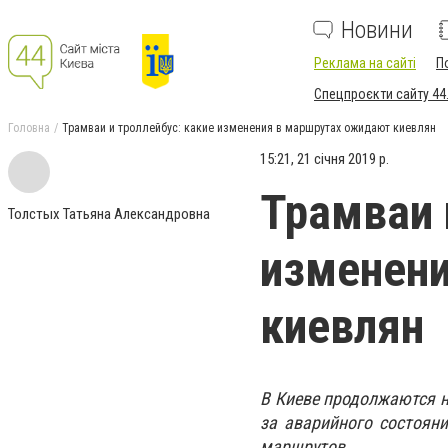
Новини
Реклама на сайті
П
Спецпроєкти сайту 44
Головна
Трамваи и троллейбус: какие изменения в маршрутах ожидают киевлян
15:21, 21 січня 2019 р.
Трамваи 
Толстых Татьяна Александровна
изменен
киевлян
В Киеве продолжаются н
за аварийного состоян
маршрутов.