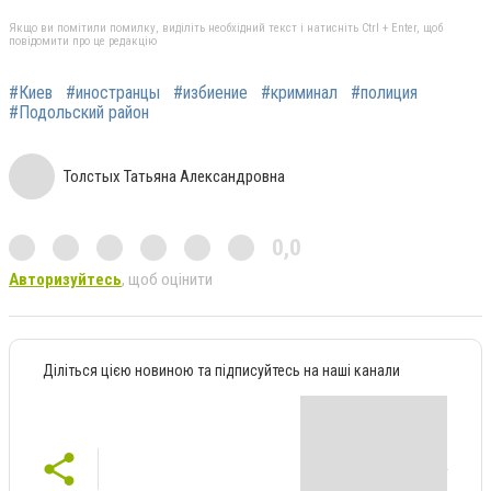
Якщо ви помітили помилку, виділіть необхідний текст і натисніть Ctrl + Enter, щоб
повідомити про це редакцію
#Киев
#иностранцы
#избиение
#криминал
#полиция
#Подольский район
Толстых Татьяна Александровна
0,0
Авторизуйтесь
, щоб оцінити
Діліться цією новиною та підписуйтесь на наші канали