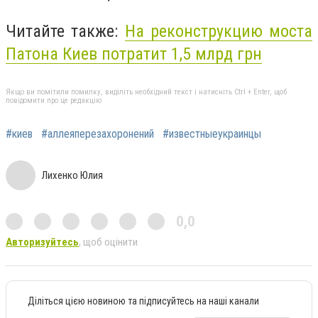
Читайте также:
На реконструкцию моста
Патона Киев потратит 1,5 млрд грн
Якщо ви помітили помилку, виділіть необхідний текст і натисніть Ctrl + Enter, щоб
повідомити про це редакцію
#киев
#аллеяперезахоронений
#известныеукраинцы
Лихенко Юлия
0,0
Авторизуйтесь
, щоб оцінити
Діліться цією новиною та підписуйтесь на наші канали