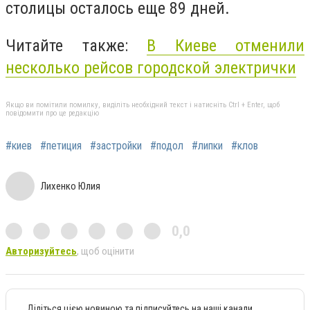
столицы осталось еще 89 дней.
Читайте также:
В Киеве отменили
несколько рейсов городской электрички
Якщо ви помітили помилку, виділіть необхідний текст і натисніть Ctrl + Enter, щоб
повідомити про це редакцію
#киев
#петиция
#застройки
#подол
#липки
#клов
Лихенко Юлия
0,0
Авторизуйтесь
, щоб оцінити
Діліться цією новиною та підписуйтесь на наші канали