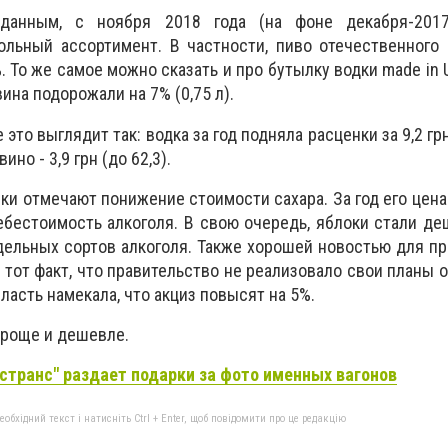
данным, с ноября 2018 года (на фоне декабря-201
ольный ассортимент. В частности, пиво отечественного
 То же самое можно сказать и про бутылку водки made in Uk
ина подорожали на 7% (0,75 л).
то выглядит так: водка за год подняла расценки за 9,2 грн 
 вино - 3,9 грн (до 62,3).
ики отмечают понижение стоимости сахара. За год его цен
себестоимость алкоголя. В свою очередь, яблоки стали де
дельных сортов алкоголя. Также хорошей новостью для п
 тот факт, что правительство не реализовало свои планы 
власть намекала, что акциз повысят на 5%.
проще и дешевле.
странс" раздает подарки за фото именных вагонов
бхідний текст і натисніть Ctrl + Enter, щоб повідомити про це редакцію