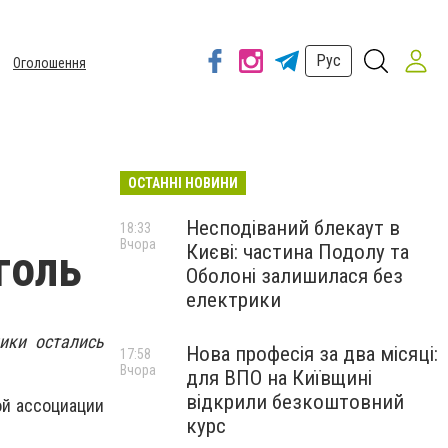
Рус
Оголошення
ОСТАННІ НОВИНИ
Несподіваний блекаут в
18:33
Вчора
Києві: частина Подолу та
голь
Оболоні залишилася без
електрики
ики остались
Нова професія за два місяці:
17:58
Вчора
для ВПО на Київщині
відкрили безкоштовний
ой ассоциации
курс