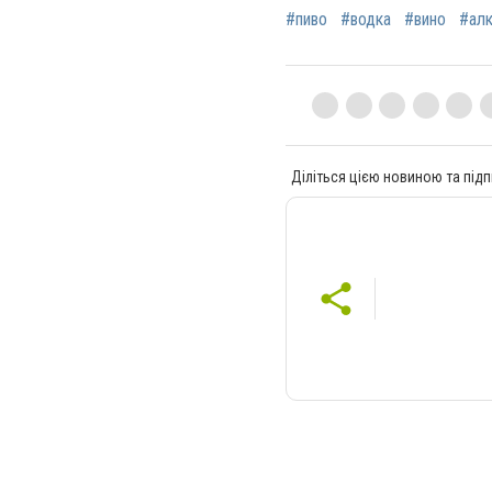
#пиво
#водка
#вино
#ал
Діліться цією новиною та підп