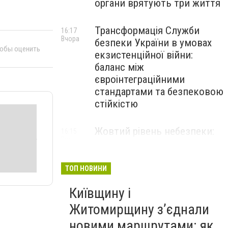
органи врятують три життя
Трансформація Служби
16:17
Вчора
безпеки України в умовах
тобы оценить
екзистенційної війни:
баланс між
євроінтеграційними
стандартами та безпековою
стійкістю
Жовтий рівень небезпеки:
16:15
Вчора
мешканців Києва та області
попередили про негоду
ТОП НОВИНИ
Київщину і
Житомирщину з’єднали
новими маршрутами: як