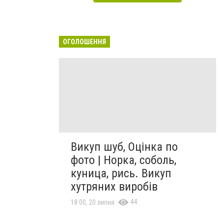
ОГОЛОШЕННЯ
Викуп шуб, Оцінка по
фото | Норка, соболь,
куница, рись. Викуп
хутряних виробів
44
18:00, 20 липня