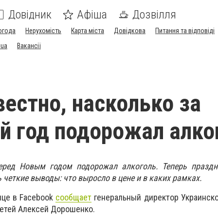
Довідник
Афіша
Дозвілля
огода
Нерухомість
Карта міста
Довідкова
Питання та відповіді
.ua
Вакансії
вестно, насколько за
й год подорожал алко
перед Новым годом подорожал алкоголь. Теперь праздн
 четкие выводы: что выросло в цене и в каких рамках.
ице в Facebook
сообщает
генеральный директор Украинск
етей Алексей Дорошенко.