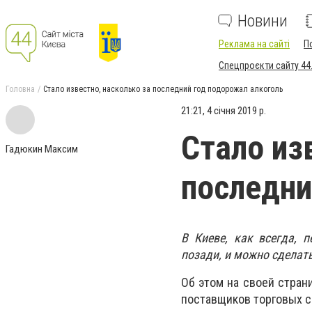
Новини
Реклама на сайті
П
Спецпроєкти сайту 44
Головна
Стало известно, насколько за последний год подорожал алкоголь
21:21, 4 січня 2019 р.
Стало из
Гадюкин Максим
последни
В Киеве, как всегда, 
позади, и можно сделать
Об этом на своей стран
поставщиков торговых с