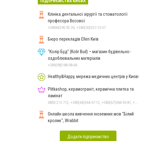
ПІДПРИЄМСТВА КИЄВА
Клініка дентальної хірургії та стоматології
професора Вєсової
+38044290 92 30, +380(50)337-13-37
Бюро перекладів Ellen Київ
"Колір Буд" (Kolir Bud) – магазин будівельно-
оздоблювальних матеріалів
+380(98)188-98-68
Healthy&Happy, мережа медичних центрів у Києві
Plitkashop, керамограніт, керамічна плитка та
ламінат
0800 215 712, +380(44)364-57-12, +380(67)384-55-81, +380(50)353-80-07, +380(63)569-68-58
Онлайн школа вивчення іноземних мов "Білий
кролик", Wrabbit
Додати підприємство