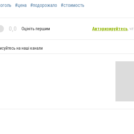
коголь
#цена
#подорожало
#стоимость
0,0
Оцініть першим
Авторизируйтесь
, ч
исуйтесь на наші канали