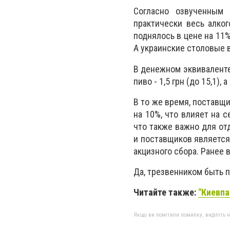
Согласно озвученным 
практически весь алког
поднялось в цене на 11%.
А украинские столовые в
В денежном эквиваленте э
пиво - 1,5 грн (до 15,1), а
В то же время, поставщ
на 10%, что влияет на 
что также важно для от
и поставщиков является
акцизного сбора. Ранее 
Да, трезвенником быть 
Читайте также:
"Киевпа
Якщо ви помітили помилку, виділіть нео