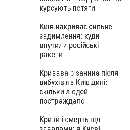
курсують потяги
Київ накриває сильне
задимлення: куди
влучили російські
ракети
Кривава різанина після
вибухів на Київщині:
скільки людей
постраждало
Крики і смерть під
завалами: в Києві