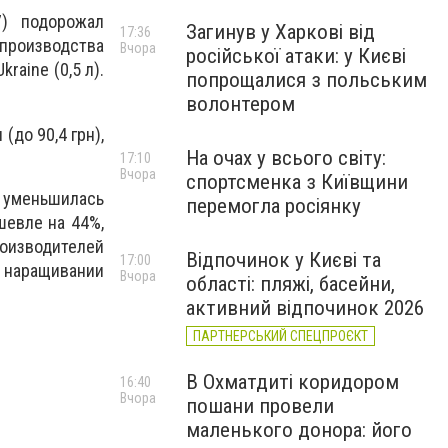
7) подорожал
Загинув у Харкові від
17:36
 производства
Вчора
російської атаки: у Києві
raine (0,5 л).
попрощалися з польським
волонтером
(до 90,4 грн),
На очах у всього світу:
17:10
Вчора
спортсменка з Київщини
а уменьшилась
перемогла росіянку
шевле на 44%,
роизводителей
Відпочинок у Києві та
17:00
о наращивании
Вчора
області: пляжі, басейни,
активний відпочинок 2026
ПАРТНЕРСЬКИЙ СПЕЦПРОЄКТ
В Охматдиті коридором
16:40
Вчора
пошани провели
маленького донора: його