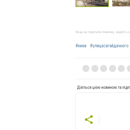
Якщо ви помітили помилку, виділіть нео
#киев
#улицасагайдачного
Діліться цією новиною та підп