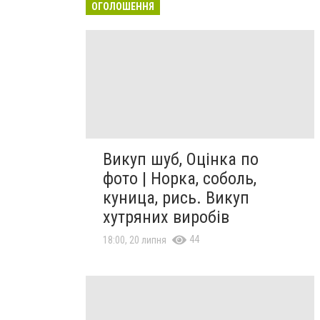
ОГОЛОШЕННЯ
Викуп шуб, Оцінка по
фото | Норка, соболь,
куница, рись. Викуп
хутряних виробів
44
18:00, 20 липня