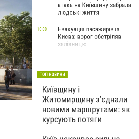
атака на Київщину забрала
людські життя
Евакуація пасажирів із
10:08
Києва: ворог обстріляв
залізницю
ТОП НОВИНИ
Київщину і
Житомирщину з’єднали
новими маршрутами: як
курсують потяги