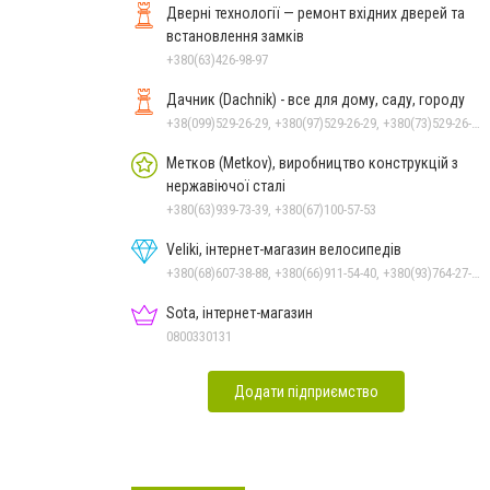
Дверні технології — ремонт вхідних дверей та
встановлення замків
+380(63)426-98-97
Дачник (Dachnik) - все для дому, саду, городу
+38(099)529-26-29, +380(97)529-26-29, +380(73)529-26-29
Метков (Metkov), виробництво конструкцій з
нержавіючої сталі
+380(63)939-73-39, +380(67)100-57-53
Veliki, інтернет-магазин велосипедів
+380(68)607-38-88, +380(66)911-54-40, +380(93)764-27-28
Sota, інтернет-магазин
0800330131
Додати підприємство