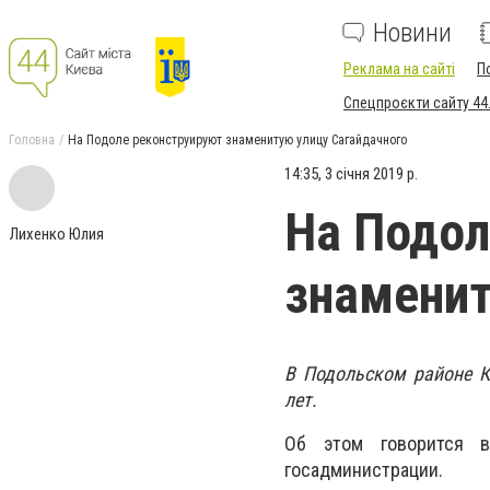
Новини
Реклама на сайті
П
Спецпроєкти сайту 44
Головна
На Подоле реконструируют знаменитую улицу Сагайдачного
14:35, 3 січня 2019 р.
На Подол
Лихенко Юлия
знаменит
В Подольском районе К
лет.
Об этом говорится в
госадминистрации.