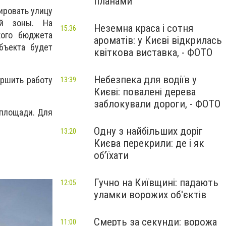
планами
ировать улицу
ой зоны. На
Неземна краса і сотня
15:36
кого бюджета
ароматів: у Києві відкрилась
бъекта будет
квіткова виставка, - ФОТО
Небезпека для водіїв у
ершить работу
13:39
Києві: повалені дерева
заблокували дороги, - ФОТО
 площади. Для
Одну з найбільших доріг
13:20
Києва перекрили: де і як
об’їхати
Гучно на Київщині: падають
12:05
уламки ворожих об'єктів
Смерть за секунди: ворожа
11:00