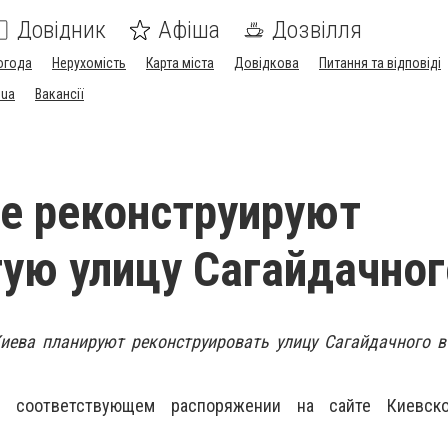
Довідник
Афіша
Дозвілля
огода
Нерухомість
Карта міста
Довідкова
Питання та відповіді
.ua
Вакансії
е реконструируют
ую улицу Сагайдачног
иева планируют реконструировать улицу Сагайдачного в
 соответствующем распоряжении на сайте Киевско