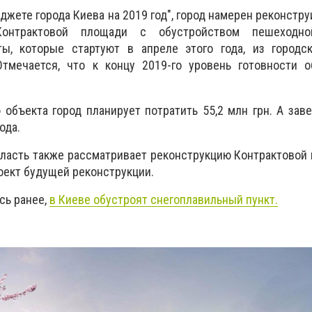
жете города Киева на 2019 год", город намерен реконстру
Контрактовой площади с обустройством пешеходн
ы, которые стартуют в апреле этого года, из городс
Отмечается, что к концу 2019-го
уровень
готовности о
 объекта город планирует потратить 55,2 млн грн. А зав
года.
власть также рассматривает реконструкцию Контрактовой
роект будущей реконструкции.
сь ранее,
в Киеве обустроят снегоплавильный пункт.