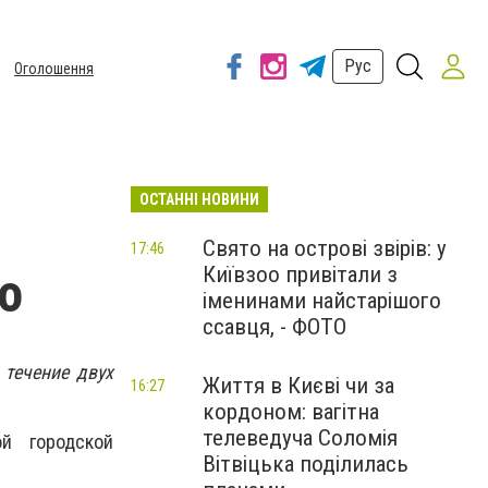
Рус
Оголошення
ОСТАННІ НОВИНИ
Свято на острові звірів: у
17:46
Київзоо привітали з
о
іменинами найстарішого
ссавця, - ФОТО
 течение двух
Життя в Києві чи за
16:27
кордоном: вагітна
телеведуча Соломія
й городской
Вітвіцька поділилась