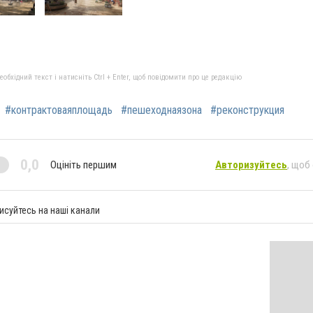
бхідний текст і натисніть Ctrl + Enter, щоб повідомити про це редакцію
#контрактоваяплощадь
#пешеходнаязона
#реконструкция
0,0
Оцініть першим
Авторизуйтесь
, щоб
исуйтесь на наші канали