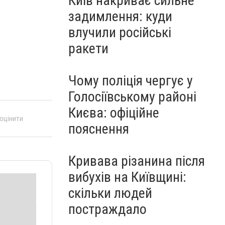
Київ накриває сильне
задимлення: куди
влучили російські
ракети
Чому поліція чергує у
Голосіївському районі
Києва: офіційне
 оцінити
пояснення
Кривава різанина після
вибухів на Київщині:
скільки людей
постраждало