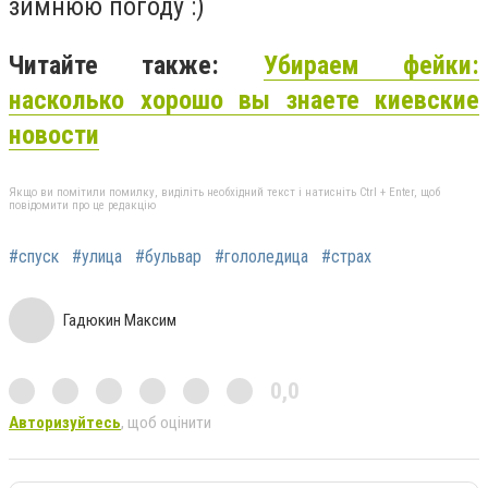
зимнюю погоду :)
Читайте также:
Убираем фейки:
насколько хорошо вы знаете киевские
новости
Якщо ви помітили помилку, виділіть необхідний текст і натисніть Ctrl + Enter, щоб
повідомити про це редакцію
#спуск
#улица
#бульвар
#гололедица
#страх
Гадюкин Максим
0,0
Авторизуйтесь
, щоб оцінити