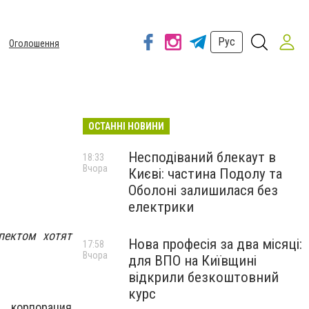
Рус
Оголошення
ОСТАННІ НОВИНИ
Несподіваний блекаут в
18:33
Вчора
Києві: частина Подолу та
Оболоні залишилася без
електрики
пектом хотят
Нова професія за два місяці:
17:58
Вчора
для ВПО на Київщині
відкрили безкоштовний
курс
я корпорация