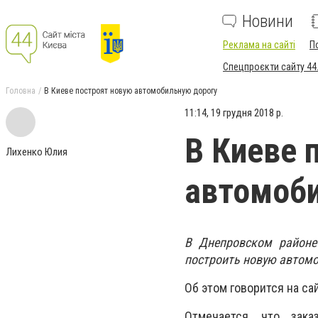
Новини
Реклама на сайті
П
Спецпроєкти сайту 44
Головна
В Киеве построят новую автомобильную дорогу
11:14, 19 грудня 2018 р.
В Киеве 
Лихенко Юлия
автомоби
В Днепровском районе
построить новую автомо
Об этом говорится на сай
Отмечается, что зака