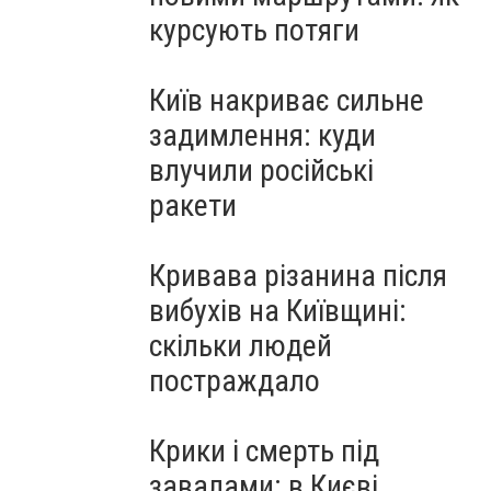
курсують потяги
Київ накриває сильне
задимлення: куди
влучили російські
ракети
Кривава різанина після
вибухів на Київщині:
скільки людей
постраждало
Крики і смерть під
завалами: в Києві