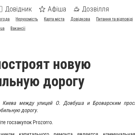
Довідник
Афіша
Дозвілля
огода
Нерухомість
Карта міста
Довідкова
Питання та відповіді
.ua
Вакансії
построят новую
льную дорогу
 Киева между улицей О. Довбуша и Броварским прос
бильную дорогу.
те госзакупок Prozorro.
зчиком капитального ремонта является коммунальна