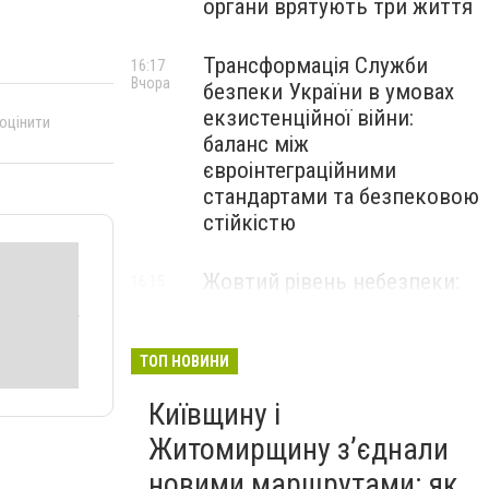
органи врятують три життя
Трансформація Служби
16:17
Вчора
безпеки України в умовах
екзистенційної війни:
 оцінити
баланс між
євроінтеграційними
стандартами та безпековою
стійкістю
Жовтий рівень небезпеки:
16:15
Вчора
мешканців Києва та області
попередили про негоду
ТОП НОВИНИ
Київщину і
Житомирщину з’єднали
новими маршрутами: як