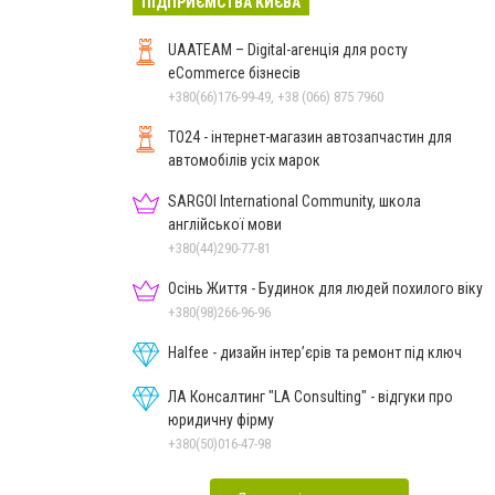
ПІДПРИЄМСТВА КИЄВА
UAATEAM – Digital-агенція для росту
eCommerce бізнесів
+380(66)176-99-49, +38 (066) 875 7960
TO24 - інтернет-магазин автозапчастин для
автомобілів усіх марок
SARGOI International Community, школа
англійської мови
+380(44)290-77-81
Осінь Життя - Будинок для людей похилого віку
+380(98)266-96-96
Halfee - дизайн інтер’єрів та ремонт під ключ
ЛА Консалтинг "LA Consulting" - відгуки про
юридичну фірму
+380(50)016-47-98