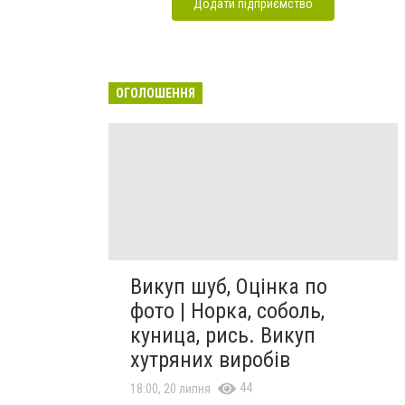
Додати підприємство
ОГОЛОШЕННЯ
Викуп шуб, Оцінка по
фото | Норка, соболь,
куница, рись. Викуп
хутряних виробів
44
18:00, 20 липня