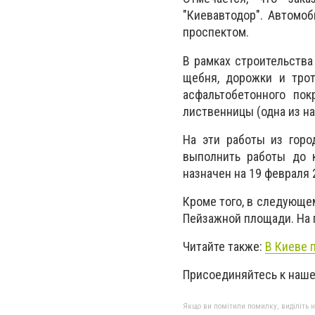
"Киевавтодор". Автомо
проспектом.
В рамках строительства
щебня, дорожки и тро
асфальтобетонного по
лиственницы (
одна из н
На эти работы из горо
выполнить работы до к
назначен на 19 
Кроме того, в следующе
Пейзажной площади. На п
Читайте также:
В Киеве 
Присоединяйтесь к наш
Якщо ви помітили помилку, виділіть нео