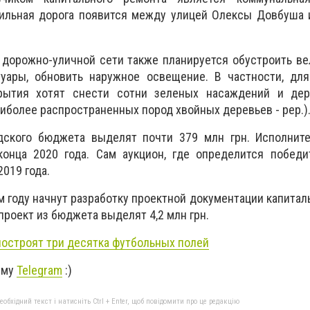
бильная дорога появится между улицей Олексы Довбуша 
 дорожно-уличной сети также планируется обустроить в
туары, обновить наружное освещение. В частности, дл
крытия хотят
снести сотни зеленых насаждений и дер
аиболее распространенных пород хвойных деревьев - рер.)
дского бюджета выделят почти 379 млн грн. Исполните
онца 2020 года. Сам аукцион, где определится победит
февраля 2019 года.
м году начнут разработку проектной документации капитал
роект из бюджета выделят 4,2 млн грн.
построят три десятка футбольных полей
ему
Telegram
:)
бхідний текст і натисніть Ctrl + Enter, щоб повідомити про це редакцію