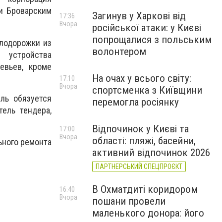
и Броварским
Загинув у Харкові від
17:36
Вчора
російської атаки: у Києві
попрощалися з польським
елодорожки из
волонтером
я
устройства
евьев, кроме
На очах у всього світу:
.
17:10
Вчора
спортсменка з Київщини
ль обязуется
перемогла росіянку
ель тендера,
Відпочинок у Києві та
17:00
Вчора
області: пляжі, басейни,
ьного ремонта
активний відпочинок 2026
ПАРТНЕРСЬКИЙ СПЕЦПРОЄКТ
В Охматдиті коридором
16:40
Вчора
пошани провели
маленького донора: його