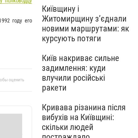
у полководцу
Київщину і
Житомирщину з’єднали
1992 году его
новими маршрутами: як
курсують потяги
Київ накриває сильне
задимлення: куди
влучили російські
тобы оценить
ракети
Кривава різанина після
вибухів на Київщині:
скільки людей
постраждало