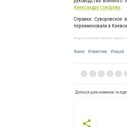
руководства военного 
Александру Суворову
.
Справка: Суворовское 
переименовали в Киевск
Якщо ви помітили помилку, виділіть нео
#киев
#памятник
#лицей
Діліться цією новиною та підп