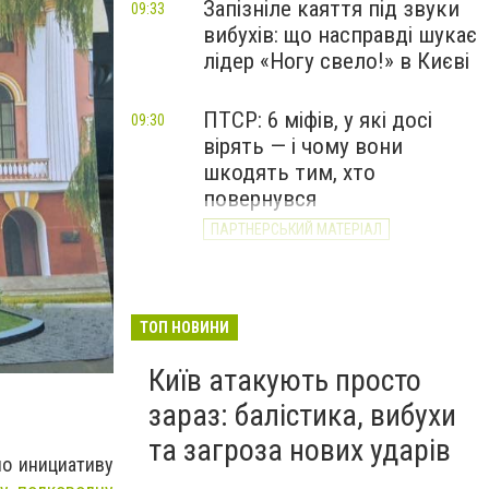
Запізніле каяття під звуки
09:33
вибухів: що насправді шукає
лідер «Ногу свело!» в Києві
ПТСР: 6 міфів, у які досі
09:30
вірять — і чому вони
шкодять тим, хто
повернувся
ПАРТНЕРСЬКИЙ МАТЕРІАЛ
ТОП НОВИНИ
Київ атакують просто
зараз: балістика, вибухи
та загроза нових ударів
ло инициативу