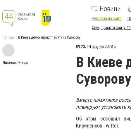
Новини
Реклама на сайті
П
Спецпроєкти сайту 44
Головна
В Киеве демонтируют памятник Суворову
09:23, 14 грудня 2018 р.
В Киеве 
Лихенко Юлия
Суворову
Вместо памятника росси
планируют установить к
Об этом сообщил
вице
Кириленко
в Twitter.