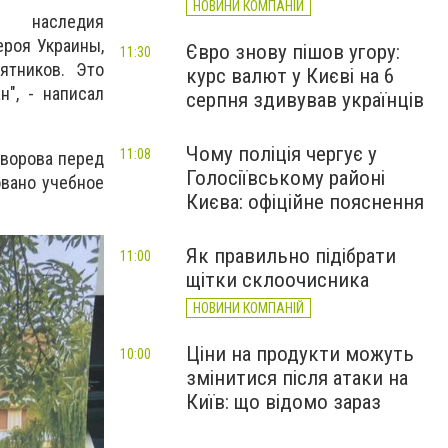
НОВИНИ КОМПАНІЙ
о наследия
ероя Украины,
Євро знову пішов угору:
11:30
ятников. Это
курс валют у Києві на 6
н", - написал
серпня здивував українців
Чому поліція чергує у
11:08
уворова перед
Голосіївському районі
овано учебное
Києва: офіційне пояснення
Як правильно підібрати
11:00
щітки склоочисника
НОВИНИ КОМПАНІЙ
Ціни на продукти можуть
10:00
змінитися після атаки на
Київ: що відомо зараз