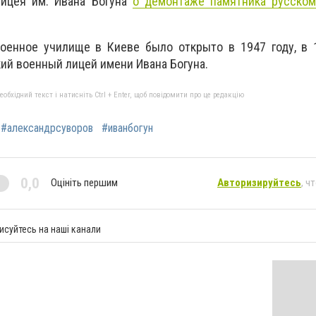
лицея им. Ивана Богуна
о демонтаже памятника русском
военное училище в Киеве было открыто в 1947 году, в 
ий военный лицей имени Ивана Богуна.
бхідний текст і натисніть Ctrl + Enter, щоб повідомити про це редакцію
#александрсуворов
#иванбогун
0,0
Оцініть першим
Авторизируйтесь
, ч
исуйтесь на наші канали