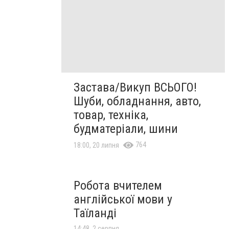
Застава/Викуп ВСЬОГО!
Шуби, обладнання, авто,
товар, техніка,
будматеріали, шини
764
18:00, 20 липня
Робота вчителем
англійської мови у
Таїланді
14:48, 2 серпня