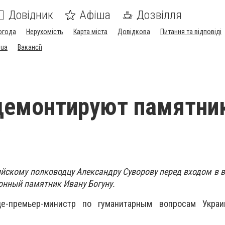
Довідник
Афіша
Дозвілля
огода
Нерухомість
Карта міста
Довідкова
Питання та відповіді
.ua
Вакансії
демонтируют памятни
йскому полководцу Александру Суворову перед входом в 
онный памятник Ивану Богуну.
-премьер-министр по гуманитарным вопросам Украи