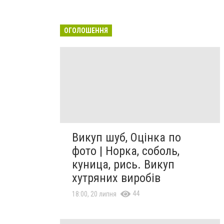
ОГОЛОШЕННЯ
Викуп шуб, Оцінка по
фото | Норка, соболь,
куница, рись. Викуп
хутряних виробів
44
18:00, 20 липня