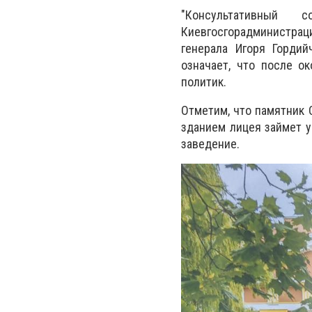
"Консультативный 
Киевгосгорадминистраци
генерала Игоря Гордий
означает, что после о
политик.
Отметим, что памятник 
зданием лицея займет у
заведение.