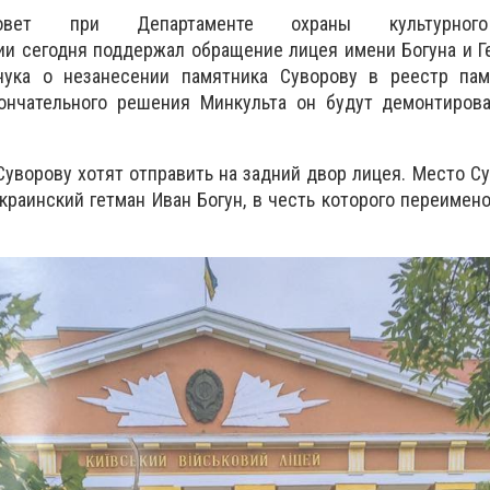
совет при Департаменте охраны культурног
и сегодня поддержал обращение лицея имени Богуна и Г
чука о незанесении памятника Суворову в реестр пам
кончательного решения Минкульта он будут демонтирова
Суворову хотят отправить на задний двор лицея. Место С
краинский гетман Иван Богун, в честь которого переимен