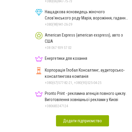
+380(66)847-75-73
Нащадкова ясновидець жіночого
Слов'янського роду Марія, ворожіння, гадання
онлайн, ворожіння Таро
+380(98)941-26-29
American Express (american exspress), авто з
США
+38 067 939 57 02
Енергетики для кохання
Корпорація Глобал Консалтинг, аудиторсько-
консалтингова компанія
+380(67)577-82-21, +380(95)525-04-25
Pronto Print - рекламна агенція повного циклу.
Виготовлення зовнішньої реклами у Києві
+380683247124
Додати підприємство