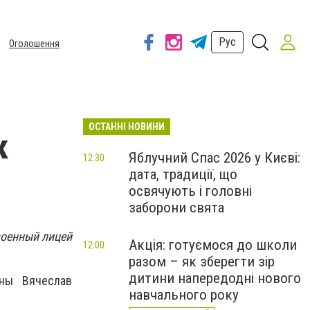
Рус
Оголошення
ОСТАННІ НОВИНИ
к
Яблучний Спас 2026 у Києві:
12:30
дата, традиції, що
освячують і головні
заборони свята
военный лицей
Акція: готуємося до школи
12:00
разом – як зберегти зір
дитини напередодні нового
ны
Вячеслав
навчального року