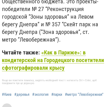
Общественного бюджета. Это проекты-
победители № 27 “Реконструкция
городской “Зоны здоровья” на Левом
берегу Днепра” и № 357 “Скейт парк на
берегу Днепра (“Зона здоровья”, ст.
метро “Левобережная”).
Читайте также:
«Как в Париже»: в
кондитерской на Городецкого посетители
сфотографировали крысу
Якщо ви помітили помилку, виділіть необхідний текст і натисніть Ctrl + Enter, щоб
повідомити про це редакцію
#Киев
#деревья
#экология
#парки
#метро "Левобережная"