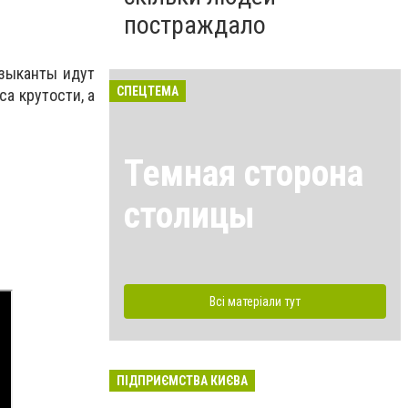
постраждало
узыканты идут
СПЕЦТЕМА
а крутости, а
Темная сторона
столицы
Всі матеріали тут
ПІДПРИЄМСТВА КИЄВА