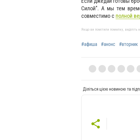
Если джедаи готовы бро
Силой". А мы тем врем
совместимо с
полной ве
Якщо ви помітили помилку, виділіть нео
#афиша
#анонс
#вторник
Діліться цією новиною та підп