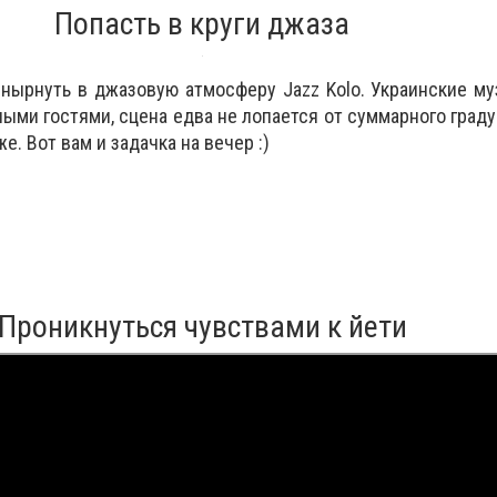
Попасть в круги джаза
нырнуть в джазовую атмосферу Jazz Kolo. Украинские м
ми гостями, сцена едва не лопается от суммарного градус
е. Вот вам и задачка на вечер :)
Проникнуться чувствами к йети