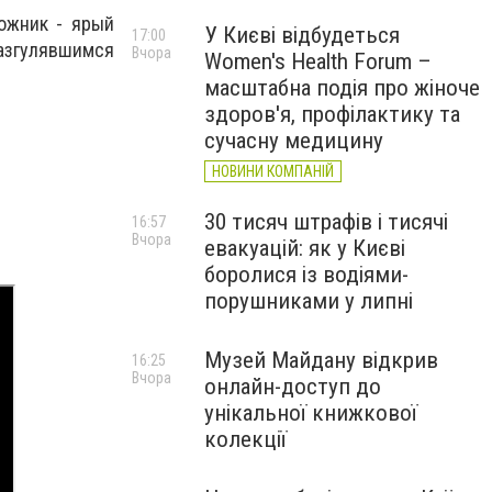
ожник - ярый
У Києві відбудеться
17:00
азгулявшимся
Вчора
Women's Health Forum –
масштабна подія про жіноче
здоров'я, профілактику та
сучасну медицину
НОВИНИ КОМПАНІЙ
30 тисяч штрафів і тисячі
16:57
Вчора
евакуацій: як у Києві
боролися із водіями-
порушниками у липні
Музей Майдану відкрив
16:25
Вчора
онлайн-доступ до
унікальної книжкової
колекції