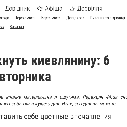
Довідник
Афіша
Дозвілля
огода
Нерухомість
Карта міста
Довідкова
Питання та відповіді
.ua
Вакансії
хнуть киевлянину: 6
вторника
а вполне материальна и ощутима. Редакция 44.ua сно
ьных событий текущего дня. Итак, сегодня вы можете:
тавить себе цветные впечатления