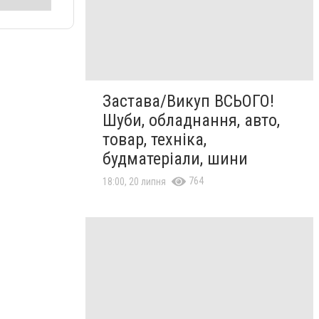
Застава/Викуп ВСЬОГО!
Шуби, обладнання, авто,
товар, техніка,
будматеріали, шини
764
18:00, 20 липня