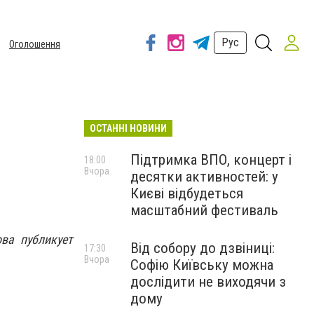
Рус
Оголошення
ОСТАННІ НОВИНИ
Підтримка ВПО, концерт і
18:00
Вчора
десятки активностей: у
Києві відбудеться
масштабний фестиваль
ва публикует
Від собору до дзвіниці:
17:30
Вчора
Софію Київську можна
дослідити не виходячи з
дому