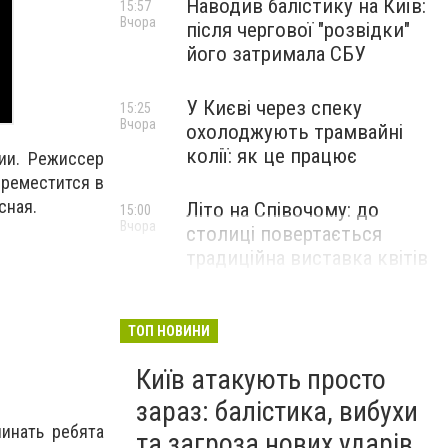
Наводив балістику на Київ:
15:57
Вчора
після чергової "розвідки"
його затримала СБУ
У Києві через спеку
15:25
Вчора
охолоджують трамвайні
колії: як це працює
ии. Режиссер
ереместится в
сная.
Літо на Співочому: до
15:00
Вчора
столиці повертається
традиційна виставка квітів
НОВИНИ КОМПАНІЙ
ТОП НОВИНИ
Київ атакують просто
зараз: балістика, вибухи
инать ребята
та загроза нових ударів