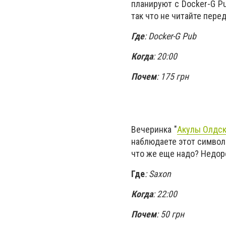
планируют с Docker-G P
так что не читайте пере
Где
: Docker-G Pub
Когда
: 20:00
Почем
: 175 грн
Вечеринка "
Акулы Олдск
наблюдаете этот символ
что же еще надо? Недоро
Где
: Saxon
Когда
: 22:00
Почем
: 50 грн