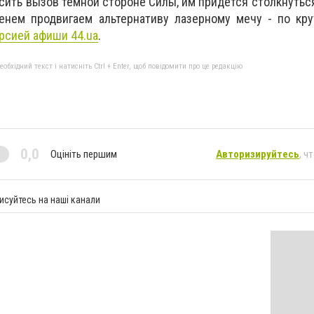
сить вызов темной стороне Силы, им придется столкнуться
енем продвигаем альтернативу лазерному мечу - по кру
рсией афиши 44.ua
.
бхідний текст і натисніть Ctrl + Enter, щоб повідомити про це редакцію
0,0
Оцініть першим
Авторизируйтесь
, ч
исуйтесь на наші канали