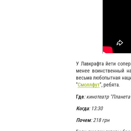
У Лавкрафта йети сопе
менее воинственный на
весьма любопытная наци
"
Смоллфут
", ребята.
Где
: кинотеатр "Планета
Когда
: 13:30
Почем
: 218 грн