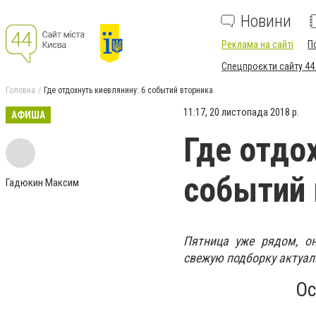
Новини
Реклама на сайті
П
Спецпроєкти сайту 44
Головна
Где отдохнуть киевлянину: 6 событий вторника
11:17, 20 листопада 2018 р.
АФИША
Где отдо
событий 
Гадюкин Максим
Пятница уже рядом, он
свежую подборку актуал
Ос