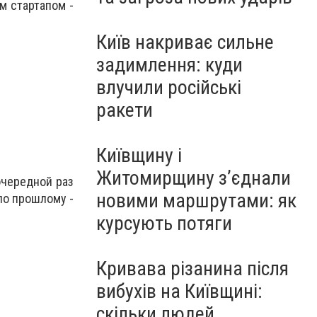
м стартапом -
Київ накриває сильне
задимлення: куди
влучили російські
ракети
Київщину і
Житомирщину з’єднали
очередной раз
новими маршрутами: як
по прошлому -
курсують потяги
Кривава різанина після
вибухів на Київщині:
скільки людей