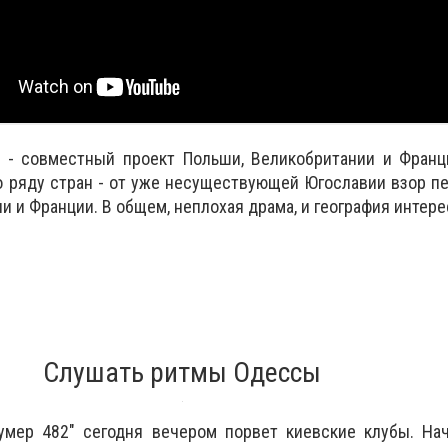
" - совместный проект Польши, Великобритании и Франц
о ряду стран - от уже несуществующей Югославии взор п
и и Франции. В общем, неплохая драма, и география интере
Слушать ритмы Одессы
умер 482" сегодня вечером порвет киевские клубы. Нач