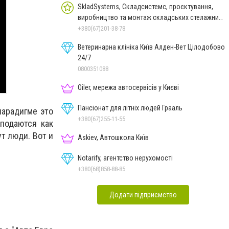
SkladSystems, Складсистемс, проєктування,
виробництво та монтаж складських стелажних
систем
+380(67)201-38-78
Ветеринарна клініка Київ Алден-Вет Цілодобово
24/7
0800351088
Oiler, мережа автосервісів у Києві
Пансіонат для літніх людей Грааль
парадигме это
+380(67)255-11-55
подаются как
т люди. Вот и
Askiev, Автошкола Київ
Notarify, агентство нерухомості
+380(68)858-88-85
Додати підприємство