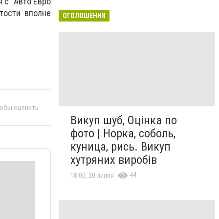
 с "Авто Евро
тости вполне
ОГОЛОШЕННЯ
тобы оценить
Викуп шуб, Оцінка по
фото | Норка, соболь,
куница, рись. Викуп
хутряних виробів
44
18:00, 20 липня