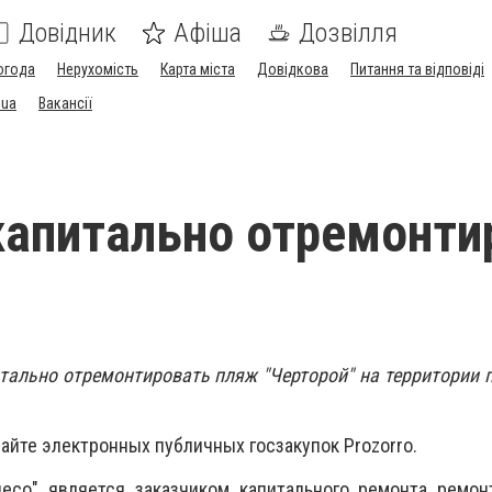
Довідник
Афіша
Дозвілля
огода
Нерухомість
Карта міста
Довідкова
Питання та відповіді
.ua
Вакансії
капитально отремонт
тально отремонтировать пляж "Черторой" на территории
айте электронных публичных госзакупок Prozorro.
лесо" является заказчиком капитального ремонта
ремон