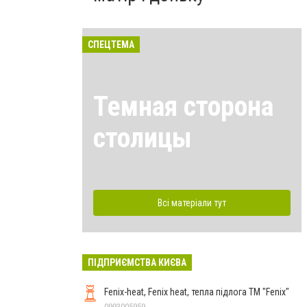
СПЕЦТЕМА
Темная сторона
столицы
Всі матеріали тут
ПІДПРИЄМСТВА КИЄВА
Fenix-heat, Fenix heat, тепла підлога ТМ "Fenix"
0993005959