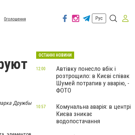
Рус
Оголошення
ОСТАННІ НОВИНИ
ируют
Автівку понесло вбік і
12:00
розтрощило: в Києві співак
Шумей потрапив у аварію, -
ФОТО
 парка Дружбы
Комунальна аварія: в центрі
10:57
Києва зникає
водопостачання
та элементов