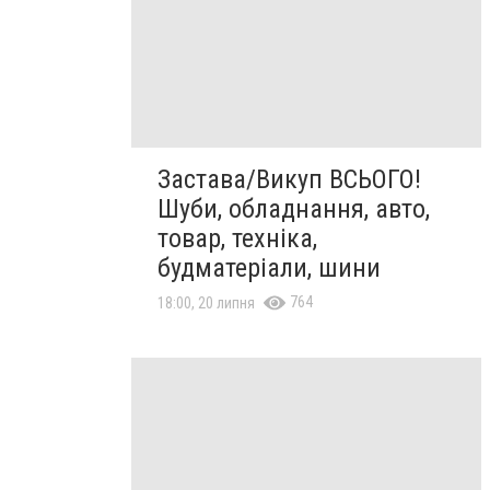
Застава/Викуп ВСЬОГО!
Шуби, обладнання, авто,
товар, техніка,
будматеріали, шини
764
18:00, 20 липня