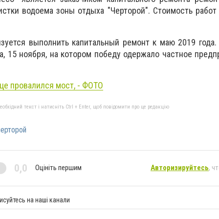
истки водоема зоны отдыха "Черторой". Стоимость работ
зуется выполнить капитальный ремонт к маю 2019 года.
а, 15 ноября, на котором победу одержало частное предп
це провалился мост, - ФОТО
бхідний текст і натисніть Ctrl + Enter, щоб повідомити про це редакцію
черторой
0,0
Оцініть першим
Авторизируйтесь
, ч
исуйтесь на наші канали