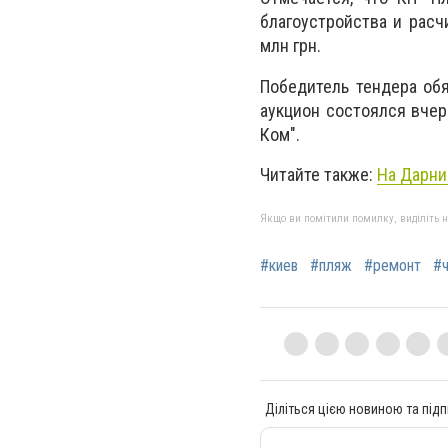
благоустройства и расч
млн грн.
Победитель тендера обя
аукцион состоялся вчер
Ком".
Читайте также:
На Дарни
Якщо ви помітили помилку, виділіть нео
#киев
#пляж
#ремонт
#
Діліться цією новиною та підп