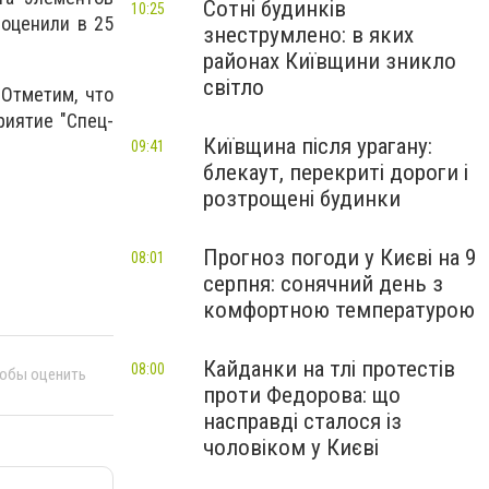
Сотні будинків
10:25
 оценили в 25
знеструмлено: в яких
районах Київщини зникло
світло
 Отметим, что
риятие "Спец-
Київщина після урагану:
09:41
блекаут, перекриті дороги і
розтрощені будинки
Прогноз погоди у Києві на 9
08:01
серпня: сонячний день з
комфортною температурою
Кайданки на тлі протестів
08:00
тобы оценить
проти Федорова: що
насправді сталося із
чоловіком у Києві