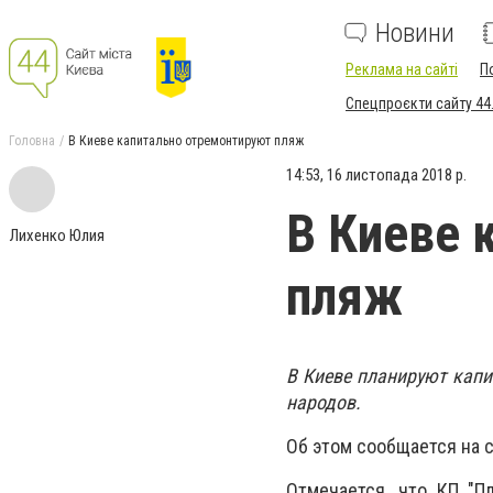
Новини
Реклама на сайті
П
Спецпроєкти сайту 44
Головна
В Киеве капитально отремонтируют пляж
14:53, 16 листопада 2018 р.
В Киеве 
Лихенко Юлия
пляж
В Киеве планируют капи
народов.
Об этом сообщается на с
Отмечается, что КП "П