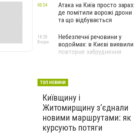
Атака на Київ просто зараз:
00:24
де помітили ворожі дрони
та що відбувається
Небезпечні речовини у
18:28
Вчора
водоймах: в Києві виявили
повторне забруднення
ТОП НОВИНИ
Київщину і
Житомирщину з’єднали
новими маршрутами: як
курсують потяги