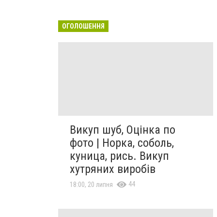
ОГОЛОШЕННЯ
Викуп шуб, Оцінка по
фото | Норка, соболь,
куница, рись. Викуп
хутряних виробів
44
18:00, 20 липня