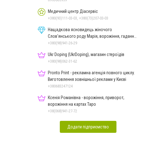
Медичний центр Діасервіс
+380(93)111-03-03, +380(73)207-03-03
Нащадкова ясновидець жіночого
Слов'янського роду Марія, ворожіння, гадання
онлайн, ворожіння Таро
+380(98)941-26-29
Ukr Doping (UkrDoping), магазин стероїдів
+380(98)062-31-62
Pronto Print - рекламна агенція повного циклу.
Виготовлення зовнішньої реклами у Києві
+380683247124
Ксенія Романівна - ворожіння, приворот,
ворожіння на картах Таро
+38(068)941-27-72
Додати підприємство