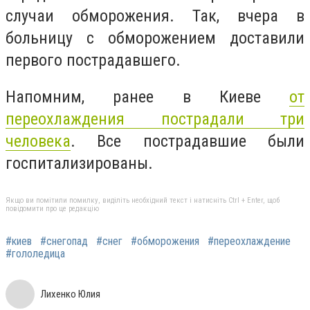
случаи
обморожения. Так, вчера в
больницу с обморожением доставили
первого пострадавшего.
Напомним, ранее в
Киеве
от
переохлаждения пострадали три
человека
. Все
пострадавшие были
госпитализированы.
Якщо ви помітили помилку, виділіть необхідний текст і натисніть Ctrl + Enter, щоб
повідомити про це редакцію
#киев
#снегопад
#снег
#обморожения
#переохлаждение
#гололедица
Лихенко Юлия