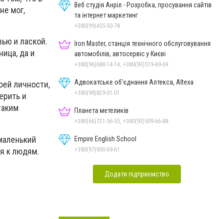
Веб студія Анріл - Розробка, просування сайтів
не мог,
та інтернет маркетинг
+380(99)455-50-78
вью и лаской.
Iron Master, станція технічного обслуговування
ица, да и
автомобілів, автосервіс у Києві
+380(96)688-14-14, +380(93)519-69-69
Адвокатське об’єднання Алтекса, Altexa
оей личности,
+380(98)829-01-01
ерить и
таким
Планета метеликів
+380(66)721-56-55, +380(93)509-66-88
 маленький
Empire English School
+380(97)900-69-61
я к людям.
Додати підприємство