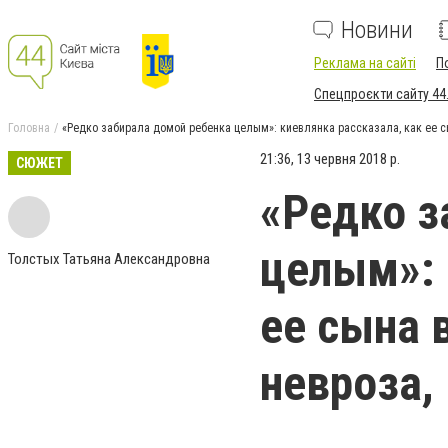
Новини
Реклама на сайті
П
Спецпроєкти сайту 44
Головна
«Редко забирала домой ребенка целым»: киевлянка рассказала, как ее с
21:36, 13 червня 2018 р.
СЮЖЕТ
«Редко з
целым»: 
Толстых Татьяна Александровна
ее сына 
невроза,