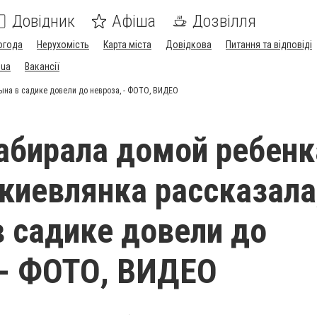
Довідник
Афіша
Дозвілля
огода
Нерухомість
Карта міста
Довідкова
Питання та відповіді
.ua
Вакансії
ына в садике довели до невроза, - ФОТО, ВИДЕО
абирала домой ребенк
киевлянка рассказала
в садике довели до
 - ФОТО, ВИДЕО