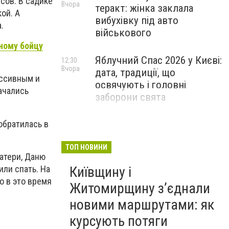
сов. В садике
Вчора
теракт: жінка заклала
ой. А
вибухівку під авто
.
військового
ному бойцу
Яблучний Спас 2026 у Києві:
12:30
Вчора
дата, традиції, що
ессивным и
освячують і головні
ачались
заборони свята
обратилась в
ТОП НОВИНИ
матери, Даню
или спать. На
Київщину і
о в это время
Житомирщину з’єднали
новими маршрутами: як
курсують потяги