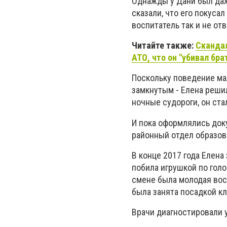
Однажды у Дани был даже
сказали, что его покуса
воспитатель так и не от
Читайте также:
Скандал
АТО, что он "убивал бра
Поскольку поведение ма
замкнутым - Елена решил
ночные судороги, он стал
И пока оформлялись док
районный отдел образов
В конце 2017 года Елена
побила игрушкой по голо
смене была молодая восп
была занята посадкой к
Врачи диагностировали у