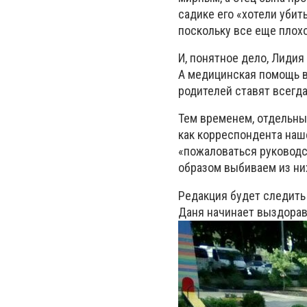
садике его «хотели убить
поскольку все еще плохо
И, понятное дело, Лидия
А медицинская помощь в
родителей ставят всегда
Тем временем, отдельны
как корреспондента наш
«пожаловаться руководст
образом выбиваем из ни
Редакция будет следить 
Даня начинает выздорав