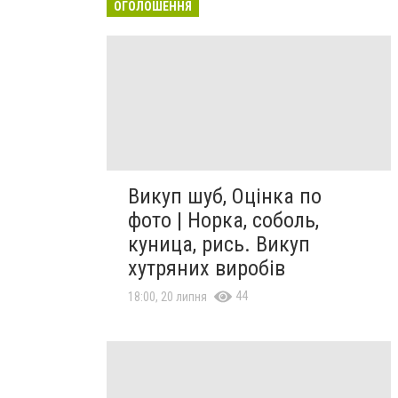
ОГОЛОШЕННЯ
Викуп шуб, Оцінка по
фото | Норка, соболь,
куница, рись. Викуп
хутряних виробів
44
18:00, 20 липня