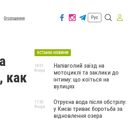
Рус
Оголошення
ОСТАННІ НОВИНИ
а
Напівголий заїзд на
18:01
Вчора
мотоциклі та заклики до
, как
інтиму: що коїться на
вулицях
Отруєна вода після обстрілу:
17:30
Вчора
у Києві триває боротьба за
відновлення озера