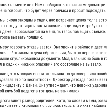
зняк на месте нет. Нам сообщают, что она на медосмотре.
на говорит, что будет через полчаса и просит подождать.
 мы снова заходим в садик, нас встречает целая толпа вс
ют с ходу отрицать факты насилия в детсаду и требуют пр
а даже набрасывается на меня, пытаясь помещать съемке, 
угроза вызвать полицию.
меру говорить отказывается. Она звонит в районо и дает м
ся работником отдела образования, быстро пересказывае
выше опубликованном документе. Мол, мальчик на боль в г
 в садик и никаких опасений его состояние не вызвало.
нает, что молодая воспитательница тогда совершила ошибк
 сделала это по неопытности. Директор детсада показывае
 инциденту с Даней. Она утверждает, что девочка ударила 
кой клумбой педагог в тот день не занимался.
агоги винят развод родителей. Хотя, по словам мамы, разв
ведывает и отношения у них нормальные. В слова ребенка о