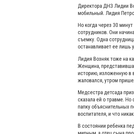
Директора ДНЗ Лидии Во
мобильный. Лидия Петров
Но когда через 30 минут
сотрудников. Они начина
съемку. Одна сотрудниц
останавливает ее лишь 
Лидия Возняк тоже на ка
Женщина, представившая
историю, изложенную в 
жаловался, утром пришел
Медсестра детсада приз
сказала ей о травме. Но
папку объяснительных по
воспитателя, и что ника
В состоянии ребенка пед
мирным, а отец сына про