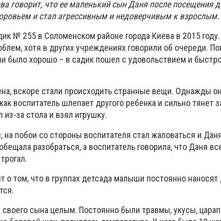
ва говорит, что ее маленький сын Даня после посещения д
оровьем и стал агрессивным и недоверчивым к взрослым.
ик № 255 в Соломенском районе города Киева в 2015 году
облем, хотя в других учреждениях говорили об очереди. По
ани было хорошо – в садик пошел с удовольствием и быстр
ена, вскоре стали происходить странные вещи. Однажды о
как воспитатель шлепает другого ребенка и сильно тянет за
л из-за стола и взял игрушку.
, на побои со стороны воспитателя стал жаловаться и Даня
обещала разобраться, а воспитатель говорила, что Даня в
 трогал.
ит о том, что в группах детсада малыши постоянно наносят 
тся.
а своего сына целым. Постоянно были травмы, укусы, цара