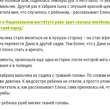
 болевой шок, поднялась температура. У него было 10 уку
л мальчик. Другой раз я забрала сына с опухшей красной щек
ветила мне, что случилось с ребенком, - рассказывает Елена
 в Национальном институте рака: врач сказала онкоболь
тский народ"
льчика стало меняться не в лучшую сторону – он стал агр
а перевести Даню в другой садик. Тем более, что у Дани н
 плохо спать и кричать.
ументы, произошла еще одна история, после которой мать 
ания и в полицию.
 забрала мальчика из садика с травмой головы. По словам 
ве девочка. К медсестре ребенка не отвели, а просто улож
итатель и, как рассказывает Елена, сама призналась ей, чт
лумбы.
 ребенка ушиб мягких тканей головы.