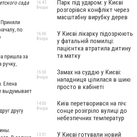
Парк під ударом: у Києві
етского сада
16:47
Вчора
розгорівся конфлікт через
масштабну вирубку дерев
. Приняли
началу, по
У Києві лікарку підозрюють
16:06
о
Вчора
у фатальній помилці:
пацієнтка втратила дитину
та матку
на пришла за
 ручку,
Замах на суддю у Києві:
15:50
Вчора
нападниця цілилася в шию
. Елена
просто в кабінеті
се выдумывает
Київ перетворився на піч:
14:00
Вчора
сонце розігріло вулиці до
друг другу
небезпечних температур
пины.
У Києві готували новий
13:31