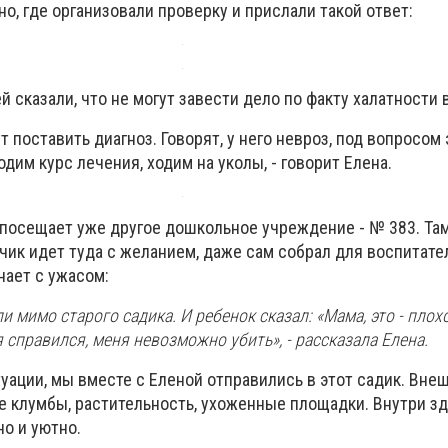
но, где организовали проверку и прислали такой ответ:
ей сказали, что не могут завести дело по факту халатности 
т поставить диагноз. Говорят, у него невроз, под вопросом
дим курс лечения, ходим на уколы, - говорит Елена.
посещает уже другое дошкольное учреждение - № 383. Там
чик идет туда с желанием, даже сам собрал для воспитател
нает с ужасом:
 мимо старого садика. И ребенок сказал: «Мама, это - плох
я справился, меня невозможно убить», - рассказала Елена.
уации, мы вместе с Еленой отправились в этот садик. Вне
е клумбы, растительность, ухоженные площадки. Внутри з
о и уютно.