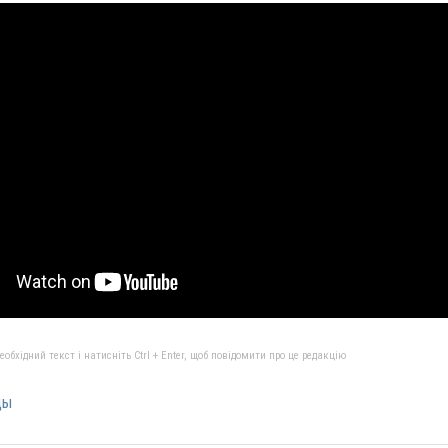
бхідний текст і натисніть Ctrl + Enter, щоб повідомити про це редакцію
ды