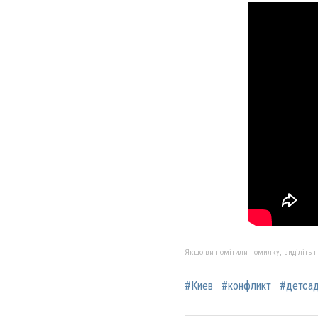
Якщо ви помітили помилку, виділіть нео
#Киев
#конфликт
#детса