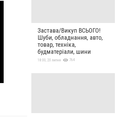
Застава/Викуп ВСЬОГО!
Шуби, обладнання, авто,
товар, техніка,
будматеріали, шини
764
18:00, 20 липня