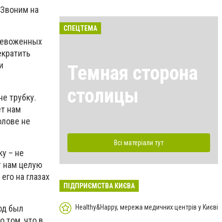
 Звоним на
СПЕЦТЕМА
тревоженных
екратить
и
Темная сторона
столицы
не трубку.
т нам
олове не
Всі матеріали тут
у – не
т нам целую
его на глазах
ПІДПРИЄМСТВА КИЄВА
Healthy&Happy, мережа медичних центрів у Києві
од был
 том, что в