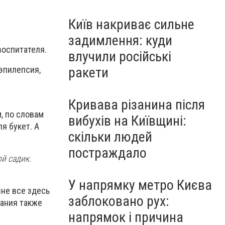
Київ накриває сильне
задимлення: куди
воспитателя.
влучили російські
ракети
 эпилепсия,
Кривава різанина після
, по словам
вибухів на Київщині:
я букет. А
скільки людей
постраждало
ой садик.
У напрямку метро Києва
шне все здесь
заблоковано рух:
дания также
напрямок і причина