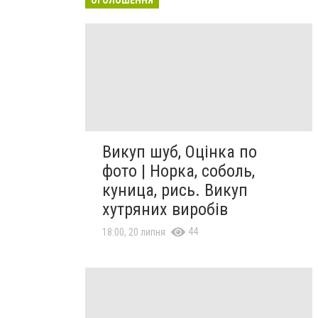
Викуп шуб, Оцінка по
фото | Норка, соболь,
куница, рись. Викуп
хутряних виробів
44
18:00, 20 липня