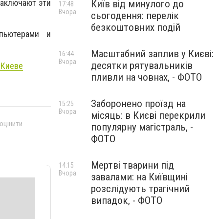
заключают эти
Київ від минулого до
17:48
Вчора
сьогодення: перелік
безкоштовних подій
пьютерами и
Масштабний заплив у Києві:
16:44
Вчора
десятки рятувальників
 Киеве
пливли на човнах, - ФОТО
Заборонено проїзд на
15:25
Вчора
місяць: в Києві перекрили
 оцінити
популярну магістраль, -
ФОТО
Мертві тварини під
14:15
Вчора
завалами: на Київщині
розслідують трагічний
випадок, - ФОТО