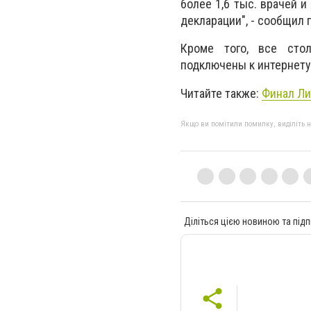
более 1,6 тыс. врачей 
декларации", - сообщил 
Кроме того, все сто
подключены к интернету
Читайте также:
Финал Ли
Якщо ви помітили помилку, виділіть нео
Діліться цією новиною та підп