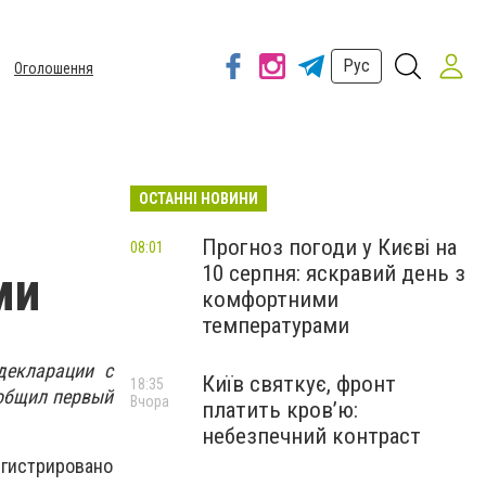
Рус
Оголошення
ОСТАННІ НОВИНИ
Прогноз погоди у Києві на
08:01
10 серпня: яскравий день з
ми
комфортними
температурами
декларации с
Київ святкує, фронт
18:35
ообщил первый
Вчора
платить кров’ю:
небезпечний контраст
егистрировано