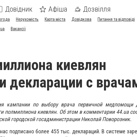
Довідник
Афіша
Дозвілля
огода
Нерухомість
Карта міста
Довідкова
Питання та відповіді
.ua
Вакансії
иллиона киевлян
и декларации с врача
ия кампании по выбору врача первичной медпомощи 
и полмиллиона киевлян. Об этом в комментарии 44.ua с
ской городской госадминистрации Николай Поворозник.
 нас подписано более 455 тыс. деклараций. В системе зар