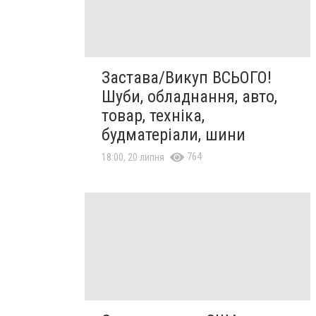
Застава/Викуп ВСЬОГО!
Шуби, обладнання, авто,
товар, техніка,
будматеріали, шини
764
18:00, 20 липня