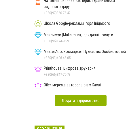
Наталіна, сильний езотерик і хранителька
родового дару
+380(97)320-72-42
Школа Google-реклами Ігоря Івіцького
Максимус (Maksimus), юридичні послуги
+380(96)174-95-93
MasterZoo, Зоомаркет Пухнастих Особистостей
+380(93)406-42-65
Printhouse, цифрова друкарня
+380(66)847-75-73
Oiler, мережа автосервісів у Києві
Додати підприємство
ОГОЛОШЕННЯ