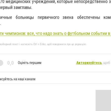
и 70 медицинских учреждений, которые непосредственно 
первый замглавы.
личные больницы первичного звена обеспечены ком
.
ги чемпионов: все, что надо знать о футбольном событии в
бхідний текст і натисніть Ctrl + Enter, щоб повідомити про це редакцію
0,0
Оцініть першим
Авторизуйтесь
, щоб
исуйтесь на наші канали