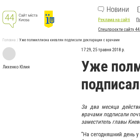
Новини
Реклама на сайті
П
Спецпроєкти сайту 44
Головна
Уже полмиллиона киевлян подписали декларации с врачами
17:29, 25 травня 2018 р.
Уже полм
Лихенко Юлия
подписал
За два месяца действ
врачами подписали почт
заместитель главы Киев
"На сегодняшний день у