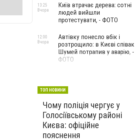
Київ втрачає дерева: сотні
13:25
Вчора
людей вийшли
протестувати, - ФОТО
Автівку понесло вбік і
12:00
Вчора
розтрощило: в Києві співак
Шумей потрапив у аварію, -
ФОТО
ТОП НОВИНИ
Чому поліція чергує у
Голосіївському районі
Києва: офіційне
пояснення