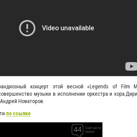
грандиозный концерт этой весной «Legends of Film M
совершенство музыки в исполнении оркестра и хора.Дир
Андрей Новаторов.
сти
по ссылке