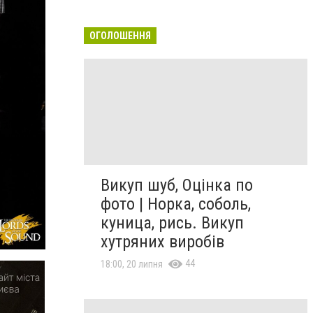
ОГОЛОШЕННЯ
Викуп шуб, Оцінка по
фото | Норка, соболь,
куница, рись. Викуп
хутряних виробів
44
18:00, 20 липня