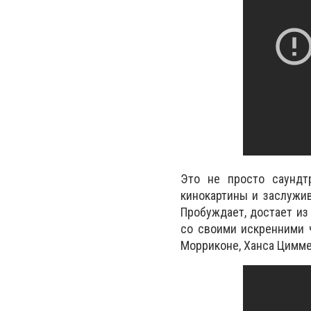
Это не просто саундт
кинокартины и заслужив
Пробуждает, достает из 
со своими искренними 
Морриконе, Ханса Цимм