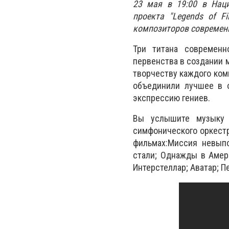
23 мая в 19:00 в Наци
проекта "Legends of F
композиторов современн
Три титана современн
первенства в создании м
творчеству каждого ком
объединили лучшее в 
экспрессию гениев.
Вы услышите музыку 
симфонического оркестра
фильмах:Миссия невыпо
стали; Однажды в Амери
Интерстеллар; Аватар; П