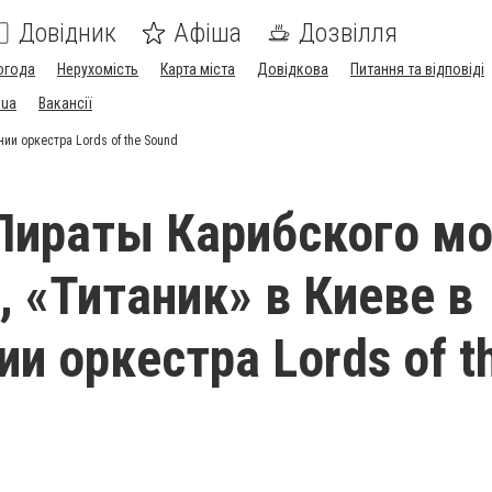
Довідник
Афіша
Дозвілля
огода
Нерухомість
Карта міста
Довідкова
Питання та відповіді
.ua
Вакансії
нии оркестра Lords of the Sound
Пираты Карибского мо
, «Титаник» в Киеве в
и оркестра Lords of t