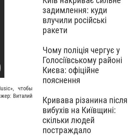
Київ накриває сильне
задимлення: куди
влучили російські
ракети
Чому поліція чергує у
Голосіївському районі
Києва: офіційне
пояснення
usic», чтобы
ижер: Виталий
Кривава різанина після
вибухів на Київщині:
скільки людей
постраждало