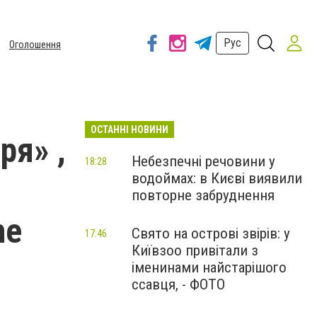
Рус
Оголошення
ОСТАННІ НОВИНИ
ря» ,
Небезпечні речовини у
18:28
водоймах: в Києві виявили
повторне забруднення
he
Свято на острові звірів: у
17:46
Київзоо привітали з
іменинами найстарішого
ссавця, - ФОТО