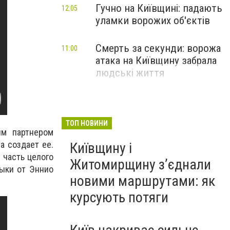
Гучно на Київщині: падають
12:05
уламки ворожих об'єктів
Смерть за секунди: ворожа
11:00
атака на Київщину забрала
людські життя
ТОП НОВИНИ
ым партнером
а создает ее.
Київщину і
 часть целого
Житомирщину з’єднали
зыки от Эннио
новими маршрутами: як
курсують потяги