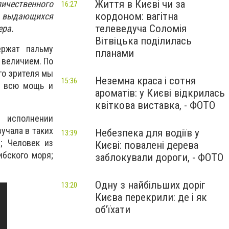
Життя в Києві чи за
ичественного
16:27
кордоном: вагітна
т выдающихся
телеведуча Соломія
ера.
Вітвіцька поділилась
ержат пальму
планами
 величием. По
го зрителя мы
Неземна краса і сотня
15:36
й всю мощь и
ароматів: у Києві відкрилась
квіткова виставка, - ФОТО
 исполнении
вучала в таких
Небезпека для водіїв у
13:39
; Человек из
Києві: повалені дерева
ибского моря;
заблокували дороги, - ФОТО
Одну з найбільших доріг
13:20
Києва перекрили: де і як
об’їхати