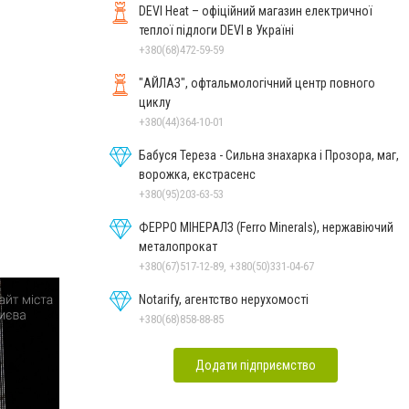
DEVI Heat – офіційний магазин електричної
теплої підлоги DEVI в Україні
+380(68)472-59-59
"АЙЛАЗ", офтальмологічний центр повного
циклу
+380(44)364-10-01
Бабуся Тереза - Сильна знахарка і Прозора, маг,
ворожка, екстрасенс
+380(95)203-63-53
ФЕРРО МІНЕРАЛЗ (Ferro Minerals), нержавіючий
металопрокат
+380(67)517-12-89, +380(50)331-04-67
Notarify, агентство нерухомості
+380(68)858-88-85
Додати підприємство