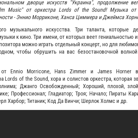
ональном дворце искусств "Украина", продолжение вел
ilm Music" от оркестра Lords of the Sound! Музыка о
ости - Эннио Морриконе, Ханса Циммера и Джеймса Хорн
ого музыкального искусства. Три таланта, которые д
узыки к кино. Три имени, от которых веет гениальностью и
позитора можно играть отдельный концерт, но для любимо
одном, чтобы обрушить на вас безостановочной волно
от Ennio Morricone, Hans Zimmer и James Horner в
 Lords of the Sound, хора и солистов оркестра, которая з
лнима; Джанго Освобожденный; Хороший, плохой, злой
ке; Профессионал; Гладиатор; Троя; Начало; Пираты Кар
ерл Харбор; Титаник; Код Да Винчи; Шерлок Холмс и др.