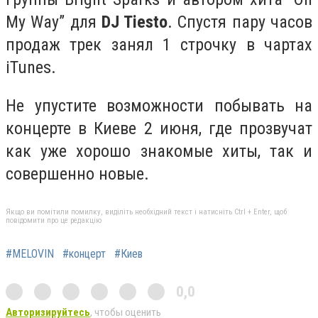
My Way” для
DJ Tiesto
. Спустя пару часов
продаж трек занял 1 строчку в чартах
iTunes.
Не упустите возможности побывать на
концерте в Киеве 2 июня, где прозвучат
как уже хорошо знакомые хиты, так и
совершенно новые.
Якщо ви помітили помилку, виділіть необхідний текст і натисніть Ctrl + Enter, щоб
повідомити про це редакцію
#MELOVIN
#концерт
#Киев
0,0
Авторизируйтесь
, чтобы оценить