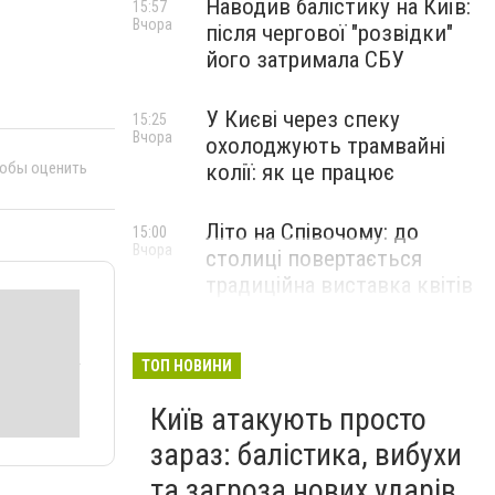
Наводив балістику на Київ:
15:57
Вчора
після чергової "розвідки"
його затримала СБУ
У Києві через спеку
15:25
Вчора
охолоджують трамвайні
тобы оценить
колії: як це працює
Літо на Співочому: до
15:00
Вчора
столиці повертається
традиційна виставка квітів
НОВИНИ КОМПАНІЙ
ТОП НОВИНИ
Київ атакують просто
зараз: балістика, вибухи
та загроза нових ударів