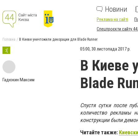
Новини
Реклама на сайті
П
Спецпроєкти сайту 44
Головна
В Киеве уничтожили декорации для Blade Runner
05:00, 30 листопада 2017 р.
:(
В Киеве 
Blade Ru
Гадюкин Максим
Спустя сутки после пу
количество рекламы на
конструкции были демо
Читайте также:
Киевски