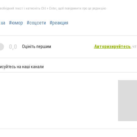
бхідний текст і натисніть Ctrl + Enter, щоб повідомити про це редакцію
.ua
#юмор
#соцсети
#реакция
0,0
Оцініть першим
Авторизируйтесь
, ч
исуйтесь на наші канали