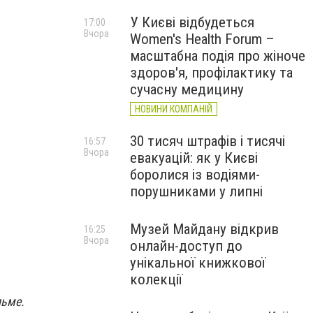
У Києві відбудеться
17:00
Вчора
Women's Health Forum –
масштабна подія про жіноче
здоров'я, профілактику та
сучасну медицину
НОВИНИ КОМПАНІЙ
30 тисяч штрафів і тисячі
16:57
Вчора
евакуацій: як у Києві
боролися із водіями-
порушниками у липні
Музей Майдану відкрив
16:25
Вчора
онлайн-доступ до
унікальної книжкової
колекції
льме.