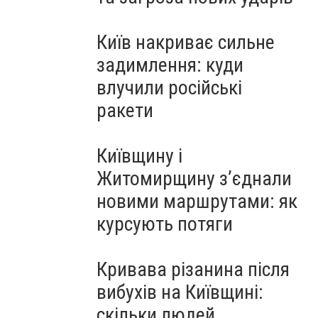
Київ накриває сильне
задимлення: куди
влучили російські
ракети
Київщину і
Житомирщину з’єднали
новими маршрутами: як
курсують потяги
Кривава різанина після
вибухів на Київщині:
скільки людей