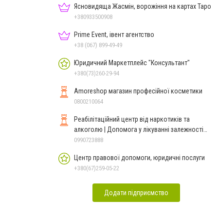
Ясновидяща Жасмін, ворожіння на картах Таро
+380933500908
Prime Event, івент агентство
+38 (067) 899-49-49
Юридичний Маркетплейс "Консультант"
+380(73)260-29-94
Amoreshop магазин професійної косметики
0800210064
Реабілітаційний центр від наркотиків та
алкоголю | Допомога у лікуванні залежності
ReaLife
0990723888
Центр правової допомоги, юридичні послуги
+380(67)259-05-22
Додати підприємство