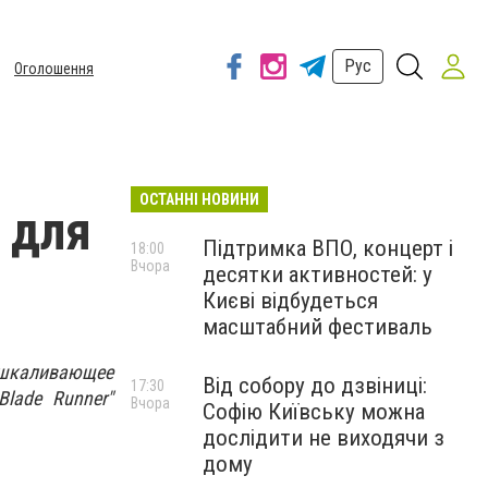
Рус
Оголошення
ОСТАННІ НОВИНИ
 для
Підтримка ВПО, концерт і
18:00
Вчора
десятки активностей: у
Києві відбудеться
масштабний фестиваль
ашкаливающее
Від собору до дзвіниці:
17:30
lade Runner"
Вчора
Софію Київську можна
дослідити не виходячи з
дому