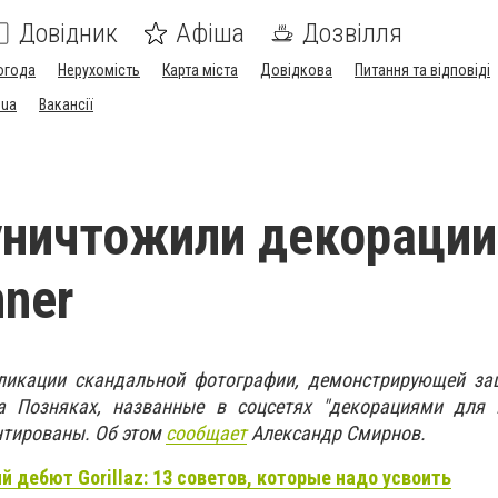
Довідник
Афіша
Дозвілля
огода
Нерухомість
Карта міста
Довідкова
Питання та відповіді
.ua
Вакансії
уничтожили декорации
nner
бликации скандальной фотографии, демонстрирующей з
 Позняках, названные в соцсетях "декорациями для B
нтированы. Об этом
сообщает
Александр Смирнов.
й дебют Gorillaz: 13 советов, которые надо усвоить