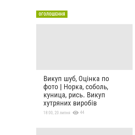
ОГОЛОШЕННЯ
Викуп шуб, Оцінка по
фото | Норка, соболь,
куница, рись. Викуп
хутряних виробів
44
18:00, 20 липня