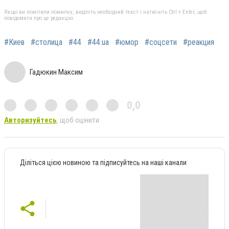
Якщо ви помітили помилку, виділіть необхідний текст і натисніть Ctrl + Enter, щоб
повідомити про це редакцію
#Киев
#столица
#44
#44.ua
#юмор
#соцсети
#реакция
Гадюкин Максим
0,0
Авторизуйтесь
, щоб оцінити
Діліться цією новиною та підписуйтесь на наші канали