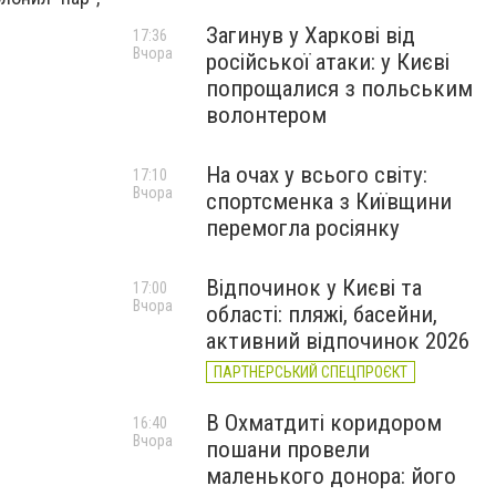
Загинув у Харкові від
17:36
Вчора
російської атаки: у Києві
попрощалися з польським
волонтером
На очах у всього світу:
17:10
Вчора
спортсменка з Київщини
перемогла росіянку
Відпочинок у Києві та
17:00
Вчора
області: пляжі, басейни,
активний відпочинок 2026
ПАРТНЕРСЬКИЙ СПЕЦПРОЄКТ
В Охматдиті коридором
16:40
Вчора
пошани провели
маленького донора: його