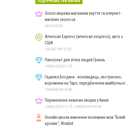
ПІДПРИЄМСТВА КИЄВА
Sezon мережа магазинів взуття та інтернет-
магазин sezon.ua
0661234328
American Express (american exspress), авто з
США
+38 067 939 57 02
Пансіонат для літніх людей Грааль
+380(67)255-11-55
Гадалка Богдана - ясновидець, екстрасенс,
ворожіння на Таро, передбачення майбутнього,
зняття порчі
+380(66)343-56-85
Перевезення лежачих хворих у Києві
+380(67)010-71-75, +380(63)976-95-94
Онлайн школа вивчення іноземних мов "Білий
кролик", Wrabbit