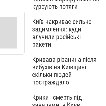
курсують потяги
Київ накриває сильне
задимлення: куди
влучили російські
ракети
Кривава різанина після
вибухів на Київщині:
скільки людей
постраждало
Крики і смерть під
завалами: в Києві