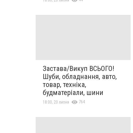
Застава/Викуп ВСЬОГО!
Шуби, обладнання, авто,
товар, техніка,
будматеріали, шини
764
18:00, 20 липня