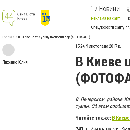
Новини
Реклама на сайті
П
Спецпроєкти сайту 44
Головна
В Киеве целую улицу поглотил пар (ФОТОФАКТ)
15:24, 9 листопада 2017 р.
В Киеве 
Лихенко Юлия
(ФОТОФА
В Печерском районе Кие
туман. Об этом сообщает 
Читайте также:
В Киев
"ЧП в Киеве на ул. Эс