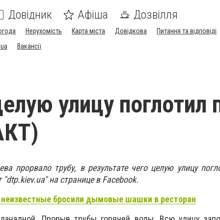
Довідник
Афіша
Дозвілля
огода
Нерухомість
Карта міста
Довідкова
Питання та відповіді
.ua
Вакансії
целую улицу поглотил 
КТ)
ва прорвало трубу, в результате чего целую улицу пог
"dtp.kiev.ua" на странице в Facebook.
е неизвестные бросили дымовые шашки в ресторан
планадной. Прорыв трубы горячей воды. Всю улицу запо