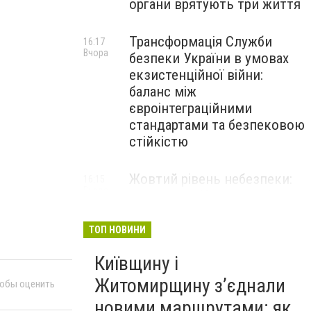
органи врятують три життя
Трансформація Служби
16:17
Вчора
безпеки України в умовах
екзистенційної війни:
баланс між
євроінтеграційними
стандартами та безпековою
стійкістю
Жовтий рівень небезпеки:
16:15
Вчора
мешканців Києва та області
попередили про негоду
ТОП НОВИНИ
Київщину і
Житомирщину з’єднали
тобы оценить
новими маршрутами: як