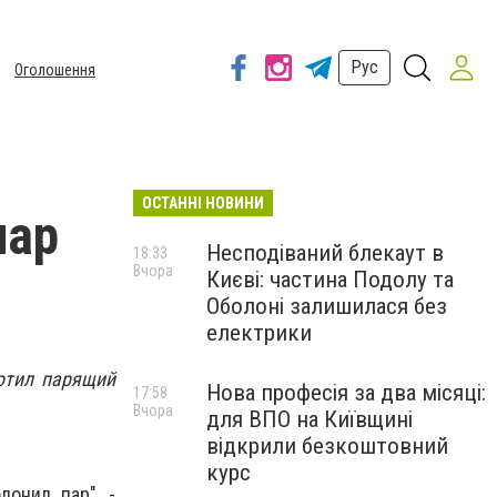
Рус
Оголошення
ОСТАННІ НОВИНИ
пар
Несподіваний блекаут в
18:33
Вчора
Києві: частина Подолу та
Оболоні залишилася без
електрики
лотил парящий
Нова професія за два місяці:
17:58
Вчора
для ВПО на Київщині
відкрили безкоштовний
курс
лонил пар", -