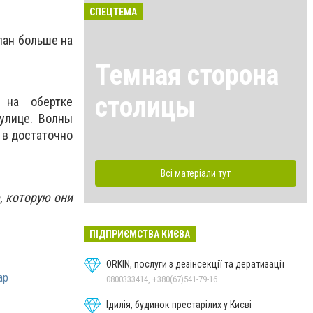
СПЕЦТЕМА
лан больше на
Темная сторона
столицы
 на обертке
улице. Волны
 в достаточно
Всі матеріали тут
, которую они
ПІДПРИЄМСТВА КИЄВА
ORKIN, послуги з дезінсекції та дератизації
ар
0800333414, +380(67)541-79-16
Ідилія, будинок престарілих у Києві