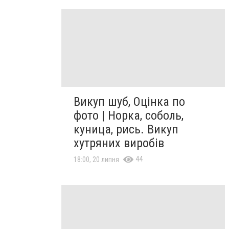
Викуп шуб, Оцінка по
фото | Норка, соболь,
куница, рись. Викуп
хутряних виробів
44
18:00, 20 липня