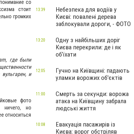
 понимание со
Небезпека для водіїв у
ксизма стоит
13:39
Києві: повалені дерева
ельно громких
заблокували дороги, - ФОТО
Одну з найбільших доріг
13:20
Києва перекрили: де і як
об’їхати
am, где были
щественности
Гучно на Київщині: падають
12:05
 вульгарен, и
уламки ворожих об'єктів
Смерть за секунди: ворожа
11:00
ковые фото
атака на Київщину забрала
 ничего, но
людські життя
ее относиться
Евакуація пасажирів із
10:08
Києва: ворог обстріляв