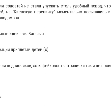
ли соцсетей не стали упускать столь удобный повод, чт
ой, на "Киевскую перепичку" моментально посыпались и
лодомора...
льные идеи а-ля Ваганыч.
ации приплетай детей (с)
ли подписчиков, хотя фейковость странички так и не пров
и.