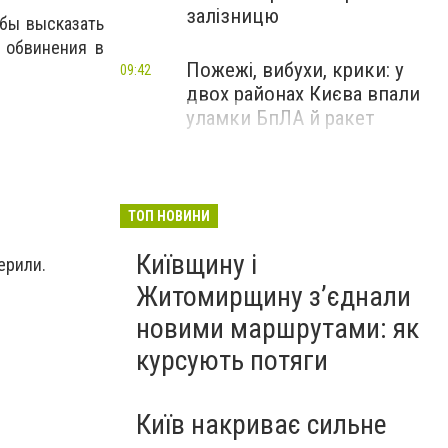
залізницю
обы высказать
 обвинения в
Пожежі, вибухи, крики: у
09:42
двох районах Києва впали
уламки БпЛА й ракет
ТОП НОВИНИ
Київщину і
ерили.
Житомирщину з’єднали
новими маршрутами: як
курсують потяги
Київ накриває сильне