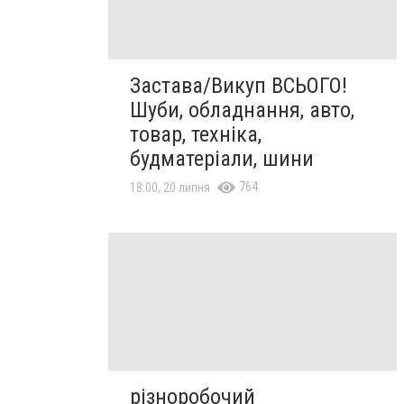
Застава/Викуп ВСЬОГО!
Шуби, обладнання, авто,
товар, техніка,
будматеріали, шини
764
18:00, 20 липня
різноробочий