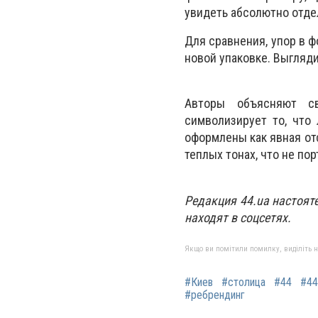
увидеть абсолютно отде
Для сравнения, упор в 
новой упаковке. Выгляд
Авторы объясняют св
символизирует то, что
оформлены как явная от
теплых тонах, что не по
Редакция 44.ua настоят
находят в соцсетях.
Якщо ви помітили помилку, виділіть нео
#Киев
#столица
#44
#44
#ребрендинг