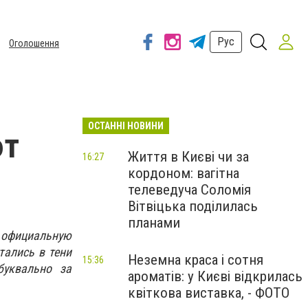
Рус
Оголошення
ОСТАННІ НОВИНИ
ют
Життя в Києві чи за
16:27
кордоном: вагітна
телеведуча Соломія
Вітвіцька поділилась
планами
 официальную
тались в тени
Неземна краса і сотня
15:36
буквально за
ароматів: у Києві відкрилась
квіткова виставка, - ФОТО