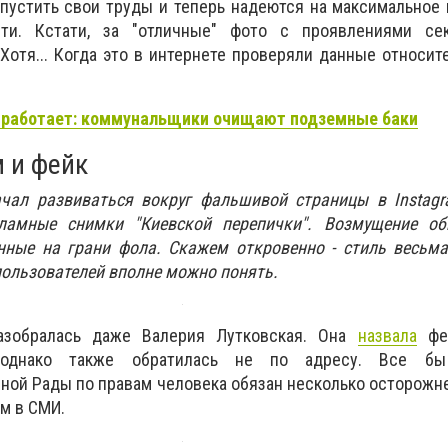
пустить свои труды и теперь надеются на максимальное
ти. Кстати, за "отличные" фото с проявлениями се
 Хотя... Когда это в интернете проверяли данные относит
о работает: коммунальщики очищают подземные баки
м и фейк
чал развиваться вокруг фальшивой страницы в Instagr
амные снимки "Киевской перепички". Возмущение об
нные на грани фола. Скажем откровенно - стиль весьма
пользователей вполне можно понять.
азобралась даже Валерия Лутковская. Она
назвала
фей
 однако также обратилась не по адресу. Все бы
ой Рады по правам человека обязан несколько осторожн
м в СМИ.