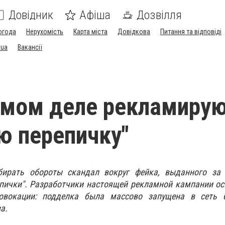
Довідник
Афіша
Дозвілля
огода
Нерухомість
Карта міста
Довідкова
Питання та відповіді
.ua
Вакансії
амом деле рекламиру
ю перепичку"
бирать обороты скандал вокруг фейка, выданного за
пички". Разработчики настоящей рекламной кампании ос
овокации: подделка была массово запущена в сеть 
а.