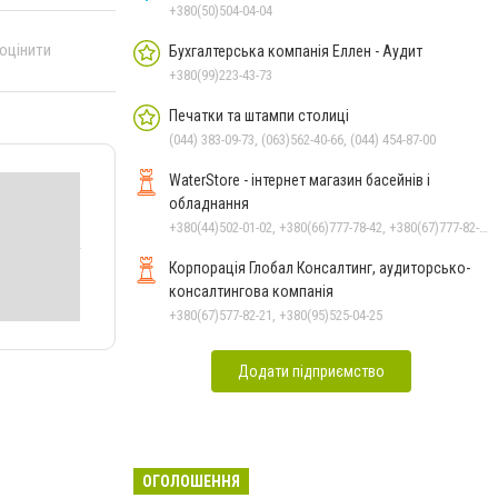
+380(50)504-04-04
 оцінити
Бухгалтерська компанія Еллен - Аудит
+380(99)223-43-73
Печатки та штампи столиці
(044) 383-09-73, (063)562-40-66, (044) 454-87-00
WaterStore - інтернет магазин басейнів і
обладнання
+380(44)502-01-02, +380(66)777-78-42, +380(67)777-82-19, +380(67)890-80-80, +380(73)890-80-80, +380(44)502-01-03
Корпорація Глобал Консалтинг, аудиторсько-
консалтингова компанія
+380(67)577-82-21, +380(95)525-04-25
Додати підприємство
ОГОЛОШЕННЯ