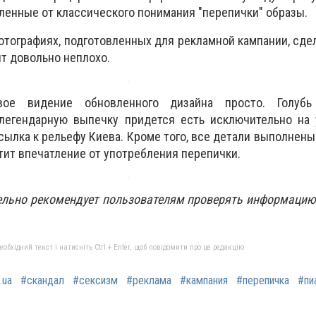
ленные от классического понимания "перепички" образы.
фотографиях, подготовленных для рекламной кампании, сде
ит довольно неплохо.
ое видение обновленного дизайна просто. Голубь
 легендарную выпечку придется есть исключительно на 
сылка к рельефу Киева. Кроме того, все детали выполнены
ртит впечатление от употребления перепички.
ельно рекомендует пользователям проверять информацию
бхідний текст і натисніть Ctrl + Enter, щоб повідомити про це редакцію
.ua
#скандал
#сексизм
#реклама
#кампания
#перепичка
#пи