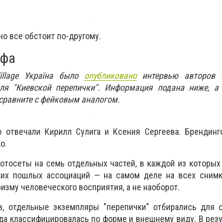
 но все обстоит по-другому.
ифа
illage Україна было
опубликовано
интервью авторов о
ля "Киевской перепички". Информация подана ниже, а
 сравните с фейковым аналогом.
 отвечали Кирилл Сулига и Ксения Сергеева. Брендинг
о.
отосеты на семь отдельных частей, в каждой из которы
ких пошлых ассоциаций — на самом деле на всех снимк
изму человеческого восприятия, а не наоборот.
, отдельные экземпляры "перепички" отбирались для 
еда классифицировалась по форме и внешнему виду. В рез