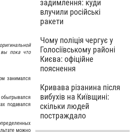
задимлення: куди
влучили російські
ракети
Чому поліція чергує у
ригинальной
Голосіївському районі
 вы пока что
Києва: офіційне
пояснення
ом занимался
Кривава різанина після
вибухів на Київщині:
х обыгрывался
ах подавался
скільки людей
постраждало
определенных
ультате можно