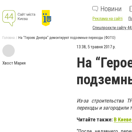
Новини
Реклама на сайті
П
Спецпроєкти сайту 44
Головна
На “Героев Днепра” демонтируют подземные переходы (ФОТО)
13:38, 5 травня 2017 р.
На “Геро
Хвост Мария
подземн
Из-за строительства Т
переходы и загородили т
Читайте также:
В Киеве
“После недавнего пер