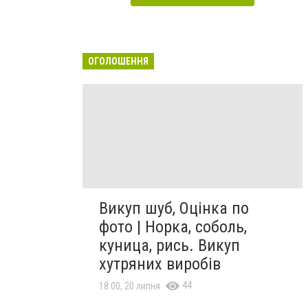
ОГОЛОШЕННЯ
Викуп шуб, Оцінка по
фото | Норка, соболь,
куница, рись. Викуп
хутряних виробів
44
18:00, 20 липня