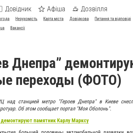
Довідник
Афіша
Дозвілля
огода
Нерухомість
Карта міста
Довідкова
Питання та відповіді
.ua
Вакансії
ев Днепра” демонтиру
ые переходы (ФОТО)
РЦ над станцией метро "Героев Днепра" в Киеве снес
ротуар. Об этом сообщает портал "Моя Оболонь".
 демонтируют памятник Карлу Марксу
екрытия большей половины автомобильной развязки во