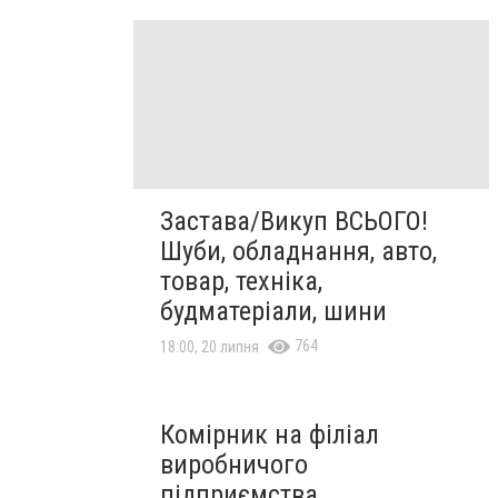
Застава/Викуп ВСЬОГО!
Шуби, обладнання, авто,
товар, техніка,
будматеріали, шини
764
18:00, 20 липня
Комірник на філіал
виробничого
підприємства