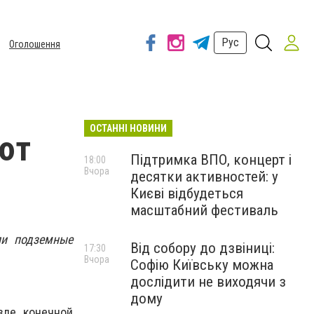
Рус
Оголошення
ОСТАННІ НОВИНИ
ют
Підтримка ВПО, концерт і
18:00
Вчора
десятки активностей: у
Києві відбудеться
масштабний фестиваль
ли подземные
Від собору до дзвіниці:
17:30
Вчора
Софію Київську можна
дослідити не виходячи з
дому
зле конечной