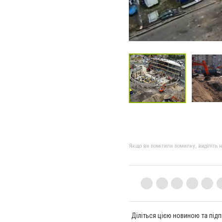
Якщо ви помітили помилку, виділіть нео
Діліться цією новиною та підп