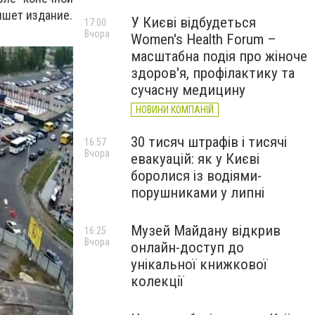
ишет издание.
У Києві відбудеться
17:00
Вчора
Women's Health Forum –
масштабна подія про жіноче
здоров'я, профілактику та
сучасну медицину
НОВИНИ КОМПАНІЙ
30 тисяч штрафів і тисячі
16:57
Вчора
евакуацій: як у Києві
боролися із водіями-
порушниками у липні
Музей Майдану відкрив
16:25
Вчора
онлайн-доступ до
унікальної книжкової
колекції