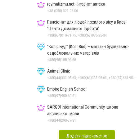
revmatizmu.net- Інтернет аптека
+38 (050) 321-06-06
Пансіонат для людей похилого віку в Києві
"Центр Домашньої Турботи"
+380(67)010-71-75, +380(63)976-95-94
"Колір Буд" (Kolir Bud) – магазин будівельно-
оздоблювальних матеріалів
+380(98)188-98-68
Animal Clinic
+380(44)333-95-63, +380(63)333-95-63, +380(67)333-95-63, +380(66)333-95-63, +380(67)333-95-63
Empire English School
+380(97)900-69-61
SARGOI International Community, школа
англійської мови
+380(44)290-77-81
Додати підприємство