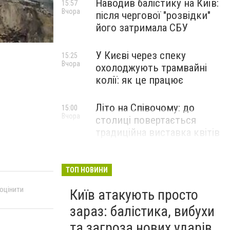
Наводив балістику на Київ:
15:57
Вчора
після чергової "розвідки"
його затримала СБУ
У Києві через спеку
15:25
Вчора
охолоджують трамвайні
колії: як це працює
Літо на Співочому: до
15:00
Вчора
столиці повертається
традиційна виставка квітів
НОВИНИ КОМПАНІЙ
ТОП НОВИНИ
 оцінити
Київ атакують просто
зараз: балістика, вибухи
та загроза нових ударів