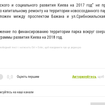
ского и социального развития Киева на 2017 год” не п
о капитальному ремонту на территории новосозданного п
оложен между проспектом Бажана и ул.Срибнокильская
ожение по финансированию территории парка вокруг озе
граммы развития Киева на 2018 год.
бхідний текст і натисніть Ctrl + Enter, щоб повідомити про це редакцію
0,0
Оцініть першим
Авторизуйтесь
, щоб
исуйтесь на наші канали