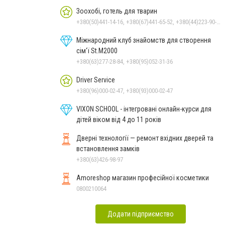
Зоохобі, готель для тварин
+380(50)441-14-16, +380(67)441-65-52, +380(44)223-90-46
Міжнародний клуб знайомств для створення
сім'ї St.М2000
+380(63)277-28-84, +380(95)052-31-36
Driver Service
+380(96)000-02-47, +380(93)000-02-47
VIXON SCHOOL - інтегровані онлайн-курси для
дітей віком від 4 до 11 років
Дверні технології — ремонт вхідних дверей та
встановлення замків
+380(63)426-98-97
Amoreshop магазин професійної косметики
0800210064
Додати підприємство