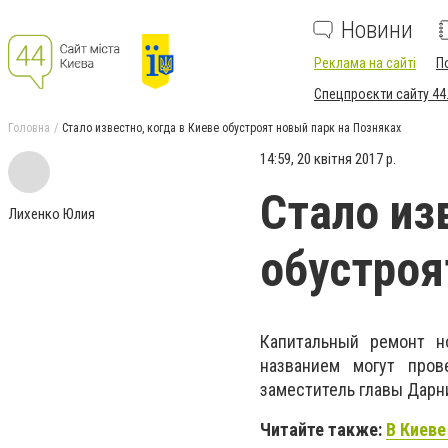
Новини
Реклама на сайті
П
Спецпроєкти сайту 44
Головна
Стало известно, когда в Киеве обустроят новый парк на Позняках
14:59, 20 квітня 2017 р.
Стало из
Лихенко Юлия
обустроя
Капитальный ремонт н
названием могут про
заместитель главы Дарни
Читайте также:
В Киеве