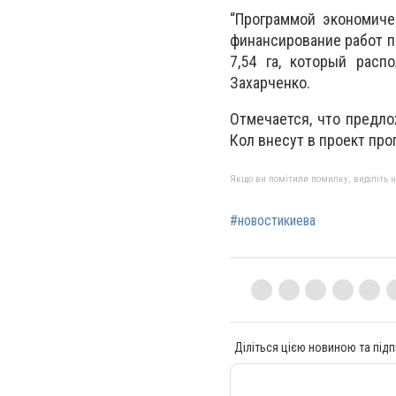
“Программой экономиче
финансирование работ п
7,54 га, который расп
Захарченко.
Отмечается, что предл
Кол внесут в проект про
Якщо ви помітили помилку, виділіть нео
#новостикиева
Діліться цією новиною та підп