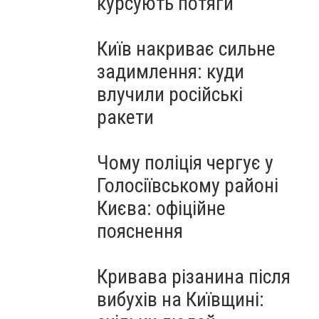
курсують потяги
Київ накриває сильне
задимлення: куди
влучили російські
ракети
Чому поліція чергує у
Голосіївському районі
Києва: офіційне
пояснення
Кривава різанина після
вибухів на Київщині: