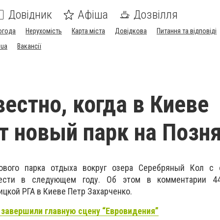
Довідник
Афіша
Дозвілля
огода
Нерухомість
Карта міста
Довідкова
Питання та відповіді
.ua
Вакансії
вестно, когда в Киеве
т новый парк на Позн
ового парка отдыха вокруг озера Серебряный Кол с
вести в следующем году. Об этом в комментарии 44
цкой РГА в Киеве Петр Захарченко.
 завершили главную сцену “Евровидения”