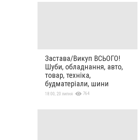
Застава/Викуп ВСЬОГО!
Шуби, обладнання, авто,
товар, техніка,
будматеріали, шини
764
18:00, 20 липня