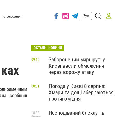
Рус
Оголошення
ОСТАННІ НОВИНИ
Заборонений маршрут: у
09:16
Києві ввели обмеження
яках
через ворожу атаку
Погода у Києві 8 серпня:
08:01
 одноименным
Хмари та дощі зберігаються
.ua сообщил
протягом дня
Несподіваний блекаут в
18:33