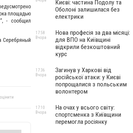
Вчора
Києві: частина Подолу та
редусмотрено
Оболоні залишилася без
арка площадью
електрики
”, - сообщил
Нова професія за два місяці:
17:58
Вчора
для ВПО на Київщині
ра Серебряный
відкрили безкоштовний
курс
Загинув у Харкові від
17:36
Вчора
російської атаки: у Києві
попрощалися з польським
волонтером
 оцінити
На очах у всього світу:
17:10
Вчора
спортсменка з Київщини
перемогла росіянку