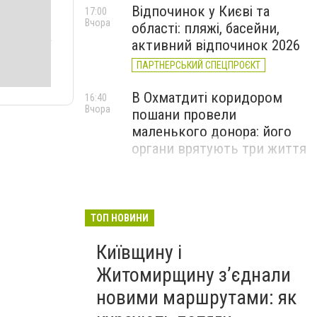
Відпочинок у Києві та
17:00
Вчора
області: пляжі, басейни,
активний відпочинок 2026
ПАРТНЕРСЬКИЙ СПЕЦПРОЄКТ
В Охматдиті коридором
16:40
Вчора
пошани провели
маленького донора: його
органи врятують три життя
ТОП НОВИНИ
Київщину і
Житомирщину з’єднали
новими маршрутами: як