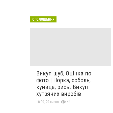
ОГОЛОШЕННЯ
Викуп шуб, Оцінка по
фото | Норка, соболь,
куница, рись. Викуп
хутряних виробів
44
18:00, 20 липня