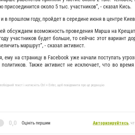
ю присоединится около 5 тыс. участников”, - сказал Кись.
ак и в прошлом году, пройдет в середине июня в центре Кие
ией обсуждаем возможность проведения Марша на Крещат
 году участников будет больше, то сейчас этот вариант до
личить маршрут”, - сказал активист.
я, ему на страницу в Facebook уже начали поступать угро
, политиков. Также активист не исключает, что во врем
бхідний текст і натисніть Ctrl + Enter, щоб повідомити про це редакцію
0,0
Оцініть першим
Авторизируйтесь
, ч