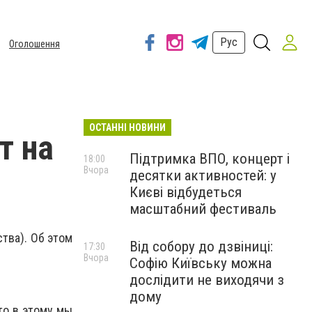
Рус
Оголошення
ОСТАННІ НОВИНИ
т на
Підтримка ВПО, концерт і
18:00
Вчора
десятки активностей: у
Києві відбудеться
масштабний фестиваль
тва). Об этом
Від собору до дзвіниці:
17:30
Вчора
Софію Київську можна
дослідити не виходячи з
дому
то в этому мы