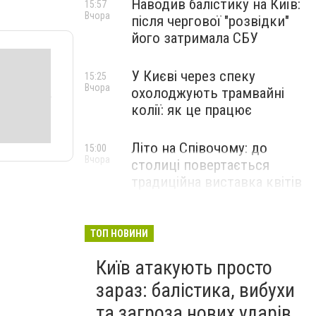
Наводив балістику на Київ:
15:57
Вчора
після чергової "розвідки"
його затримала СБУ
У Києві через спеку
15:25
Вчора
охолоджують трамвайні
колії: як це працює
Літо на Співочому: до
15:00
Вчора
столиці повертається
традиційна виставка квітів
НОВИНИ КОМПАНІЙ
ТОП НОВИНИ
Київ атакують просто
зараз: балістика, вибухи
та загроза нових ударів