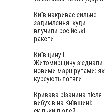
Київ накриває сильне
задимлення: куди
влучили російські
ракети
Київщину і
Житомирщину з’єднали
новими маршрутами: як
курсують потяги
Кривава різанина після
вибухів на Київщині:
скільки людей