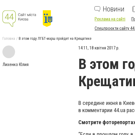
Новини
Реклама на сайті
П
Спецпроєкти сайту 44
Головна
В этом году ЛГБТ-марш пройдет на Крещатике
14:11, 18 квітня 2017 р.
В этом г
Лихенко Юлия
Крещати
В середине июня в Киев
в комментарии 44.ua рас
Смотрите фоторепорта
“Если в прошлом году в