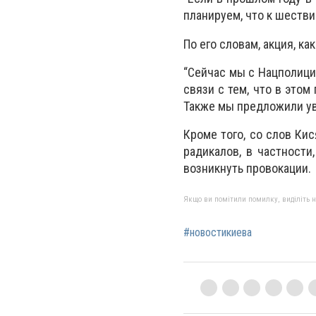
планируем, что к шестви
По его словам, акция, к
“Сейчас мы с Нацполиц
связи с тем, что в этом
Также мы предложили уве
Кроме того, со слов Кис
радикалов, в частности
возникнуть провокации.
Якщо ви помітили помилку, виділіть нео
#новостикиева