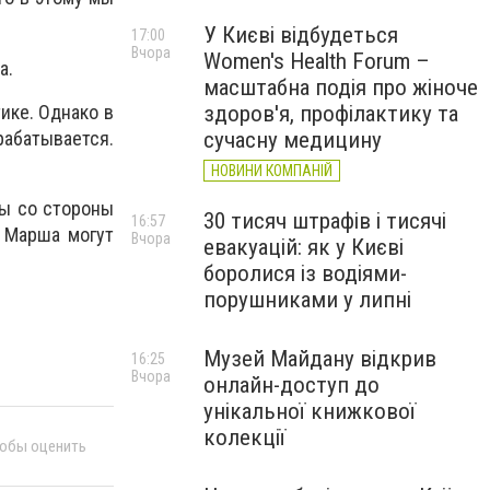
У Києві відбудеться
17:00
Вчора
Women's Health Forum –
ва.
масштабна подія про жіноче
ике. Однако в
здоров'я, профілактику та
рабатывается.
сучасну медицину
НОВИНИ КОМПАНІЙ
зы со стороны
30 тисяч штрафів і тисячі
16:57
я Марша могут
Вчора
евакуацій: як у Києві
боролися із водіями-
порушниками у липні
Музей Майдану відкрив
16:25
Вчора
онлайн-доступ до
унікальної книжкової
колекції
тобы оценить