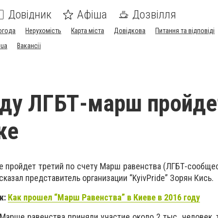
Довідник
Афіша
Дозвілля
огода
Нерухомість
Карта міста
Довідкова
Питання та відповіді
.ua
Вакансії
оду ЛГБТ-марш пройде
ке
е пройдет третий по счету Марш равенства (ЛГБТ-сообщес
сказал представитель организации “KyivPride” Зорян Кись.
ж:
Как прошел “Марш Равенства” в Киеве в 2016 году
 Марше равенства приняли участие около 2 тыс. человек, 