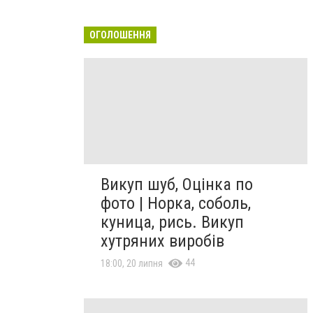
ОГОЛОШЕННЯ
Викуп шуб, Оцінка по
фото | Норка, соболь,
куница, рись. Викуп
хутряних виробів
44
18:00, 20 липня