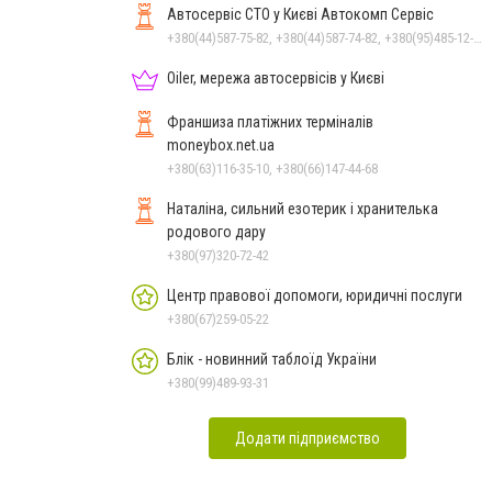
Автосервіс СТО у Києві Автокомп Сервіс
+380(44)587-75-82, +380(44)587-74-82, +380(95)485-12-16, +380(68)943-00-82, +380(63)237-79-48, +380(44)233-36-88
Oiler, мережа автосервісів у Києві
Франшиза платіжних терміналів
moneybox.net.ua
+380(63)116-35-10, +380(66)147-44-68
Наталіна, сильний езотерик і хранителька
родового дару
+380(97)320-72-42
Центр правової допомоги, юридичні послуги
+380(67)259-05-22
Блік - новинний таблоїд України
+380(99)489-93-31
Додати підприємство