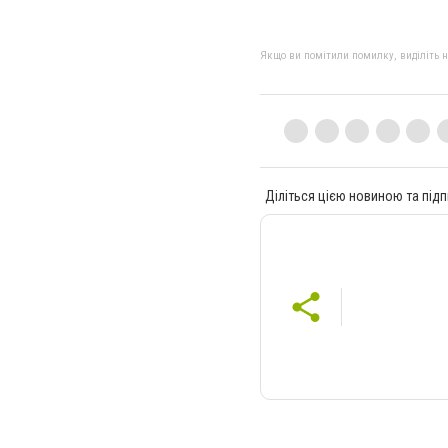
Якщо ви помітили помилку, виділіть нео
Діліться цією новиною та підп