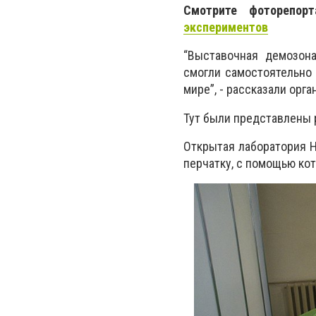
Смотрите фоторепор
экспериментов
“Выставочная демозон
смогли самостоятельно
мире”, - рассказали орга
Тут были представлены р
Открытая лаборатория Н
перчатку, с помощью ко