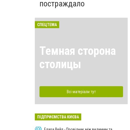
постраждало
СПЕЦТЕМА
Темная сторона
столицы
Всі матеріали тут
ПІДПРИЄМСТВА КИЄВА
Елара Вейл - Провідник між видимим та