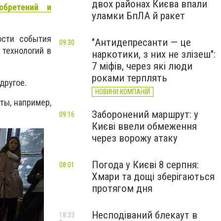
двох районах Києва впали
обретений и
уламки БпЛА й ракет
ости события
"Антидепресанти — це
09:30
технологий в
наркотики, з них не злізеш":
7 міфів, через які люди
роками терплять
другое.
НОВИНИ КОМПАНІЙ
ты, например,
Заборонений маршрут: у
09:16
Києві ввели обмеження
через ворожу атаку
Погода у Києві 8 серпня:
08:01
Хмари та дощі зберігаються
протягом дня
Несподіваний блекаут в
18:33