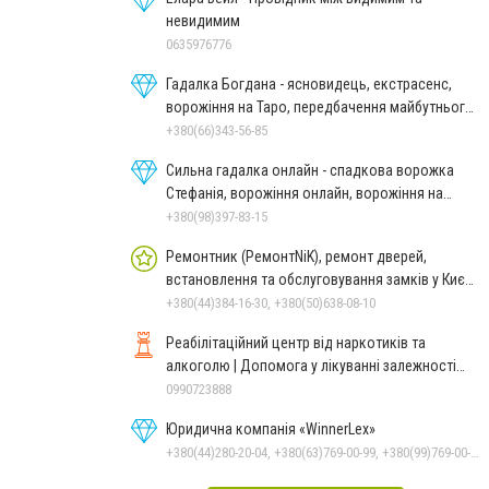
невидимим
0635976776
Гадалка Богдана - ясновидець, екстрасенс,
ворожіння на Таро, передбачення майбутнього,
зняття порчі
+380(66)343-56-85
Сильна гадалка онлайн - спадкова ворожка
Стефанія, ворожіння онлайн, ворожіння на
картах Таро
+380(98)397-83-15
Ремонтник (РемонтNiK), ремонт дверей,
встановлення та обслуговування замків у Києві
та області
+380(44)384-16-30, +380(50)638-08-10
Реабілітаційний центр від наркотиків та
алкоголю | Допомога у лікуванні залежності
ReaLife
0990723888
Юридична компанія «WinnerLex»
+380(44)280-20-04, +380(63)769-00-99, +380(99)769-00-99, +380(96)769-00-99, +380(56)769-00-99