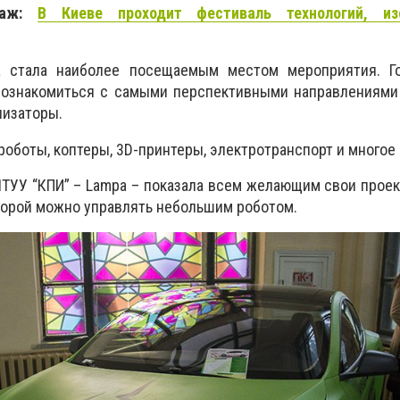
таж:
В Киеве проходит фестиваль технологий, из
а стала наиболее посещаемым местом мероприятия. Г
 ознакомиться с самыми перспективными направлениями 
низаторы.
оботы, коптеры, 3D-принтеры, электротранспорт и многое 
ТУУ “КПИ” – Lampa – показала всем желающим свои проек
торой можно управлять небольшим роботом.