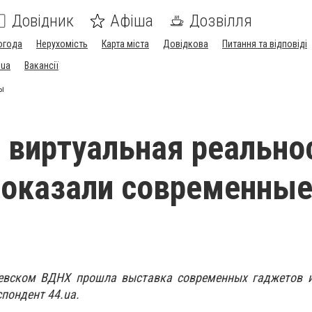
Довідник
Афіша
Дозвілля
огода
Нерухомість
Карта міста
Довідкова
Питання та відповіді
.ua
Вакансії
ты
 виртуальная реально
показали современны
евском ВДНХ прошла выставка современных гаджетов и
пондент 44.ua.