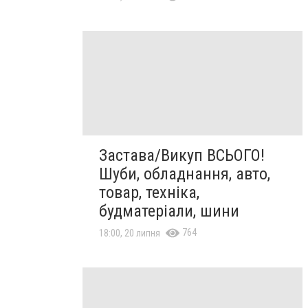
Застава/Викуп ВСЬОГО!
Шуби, обладнання, авто,
товар, техніка,
будматеріали, шини
764
18:00, 20 липня