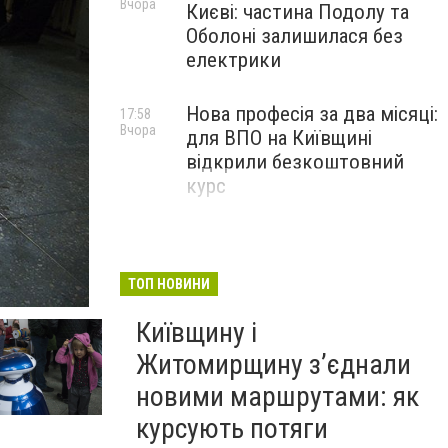
Вчора
Києві: частина Подолу та
Оболоні залишилася без
електрики
Нова професія за два місяці:
17:58
Вчора
для ВПО на Київщині
відкрили безкоштовний
курс
ТОП НОВИНИ
Київщину і
Житомирщину з’єднали
новими маршрутами: як
курсують потяги