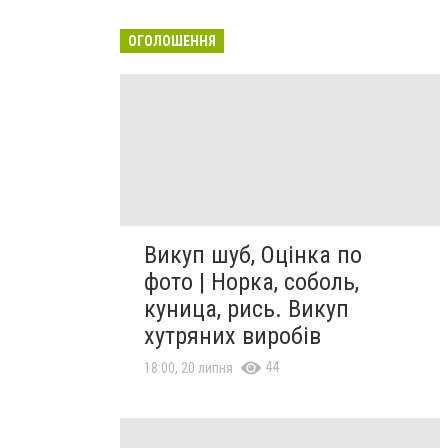
ОГОЛОШЕННЯ
Викуп шуб, Оцінка по
фото | Норка, соболь,
куница, рись. Викуп
хутряних виробів
44
18:00, 20 липня