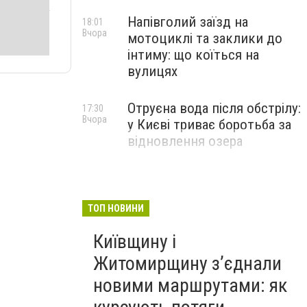
Напівголий заїзд на
18:01
Вчора
мотоциклі та заклики до
інтиму: що коїться на
вулицях
Отруєна вода після обстрілу:
17:30
Вчора
у Києві триває боротьба за
відновлення озера
ТОП НОВИНИ
Київщину і
Житомирщину з’єднали
новими маршрутами: як