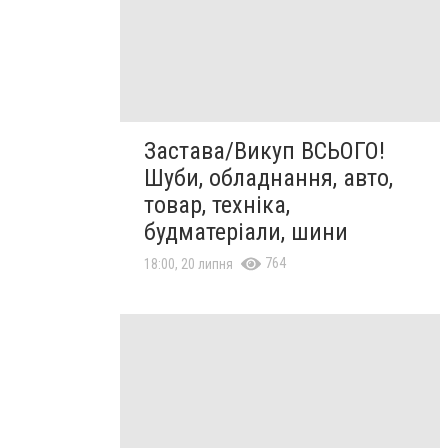
Застава/Викуп ВСЬОГО!
Шуби, обладнання, авто,
товар, техніка,
будматеріали, шини
764
18:00, 20 липня