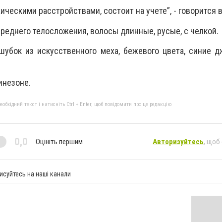
ческими расстройствами, состоит на учете”, - говорится 
 среднего телосложения, волосы длинные, русые, с челкой.
шубок из искусственного меха, бежевого цвета, синие 
инезоне.
бхідний текст і натисніть Ctrl + Enter, щоб повідомити про це редакцію
0,0
Оцініть першим
Авторизуйтесь
, щоб
исуйтесь на наші канали