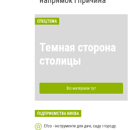
напрямок і причина
СПЕЦТЕМА
Темная сторона
столицы
Всі матеріали тут
ПІДПРИЄМСТВА КИЄВА
Efco - інструменти для дачі, саду і городу.