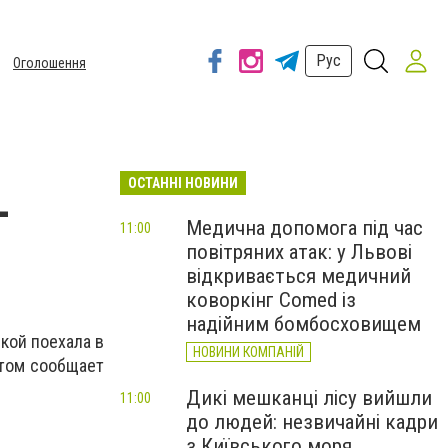
Рус
Оголошення
ОСТАННІ НОВИНИ
-
Медична допомога під час
11:00
повітряних атак: у Львові
відкривається медичний
коворкінг Comed із
надійним бомбосховищем
чкой поехала в
НОВИНИ КОМПАНІЙ
этом сообщает
Дикі мешканці лісу вийшли
11:00
до людей: незвичайні кадри
з Київського моря