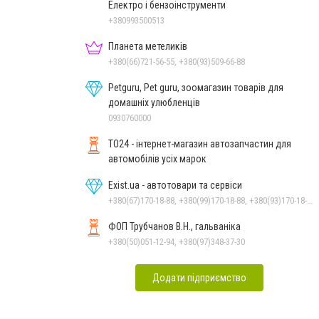
Електро і бензоінструменти
+380993500513
Планета метеликів
+380(66)721-56-55, +380(93)509-66-88
Petguru, Pet guru, зоомагазин товарів для
домашніх улюбленців
0930760000
TO24 - інтернет-магазин автозапчастин для
автомобілів усіх марок
Exist.ua - автотовари та сервіси
+380(67)170-18-88, +380(99)170-18-88, +380(93)170-18-88
ФОП Трубчанов В.Н., гальваніка
+380(50)051-12-94, +380(97)348-37-30
Додати підприємство