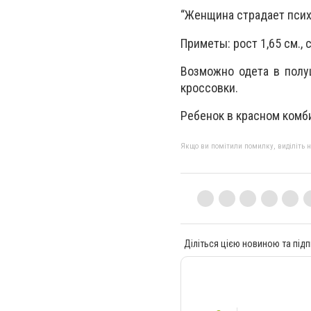
“Женщина страдает психи
Приметы: рост 1,65 см.,
Возможно одета в полу
кроссовки.
Ребенок в красном комб
Якщо ви помітили помилку, виділіть нео
Діліться цією новиною та підп