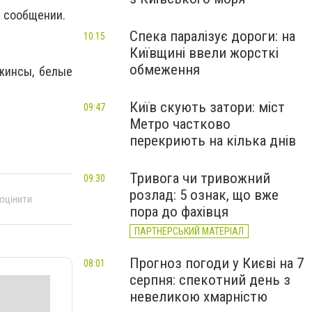
в сообщении.
Спека паралізує дороги: на
10:15
Київщині ввели жорсткі
обмеження
джинсы, белые
Київ скують затори: міст
09:47
Метро частково
перекриють на кілька днів
Тривога чи тривожний
09:30
розлад: 5 ознак, що вже
 оцінити
пора до фахівця
ПАРТНЕРСЬКИЙ МАТЕРІАЛ
Прогноз погоди у Києві на 7
08:01
серпня: спекотний день з
невеликою хмарністю