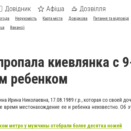
Довідник
Афіша
Дозвілля
огода
Нерухомість
Карта міста
Довідкова
Питання та відповіді
.ua
Вакансії
пропала киевлянка с 9
м ребенком
на Ирина Николаевна, 17.08.1989 г.р., которая со своей до
е время местонахождение ее и ребенка неизвестно. Об 
ком метро у мужчины отобрали более десятка ножей