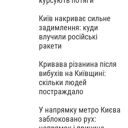
курсують потяги
Київ накриває сильне
задимлення: куди
влучили російські
ракети
Кривава різанина після
вибухів на Київщині:
скільки людей
постраждало
У напрямку метро Києва
заблоковано рух: