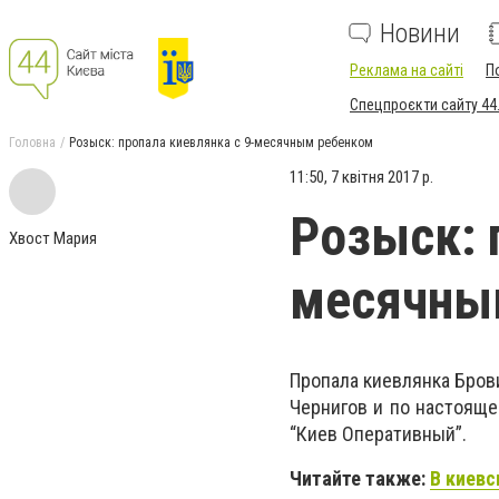
Новини
Реклама на сайті
П
Спецпроєкти сайту 44
Головна
Розыск: пропала киевлянка с 9-месячным ребенком
11:50, 7 квітня 2017 р.
Розыск: 
Хвост Мария
месячны
Пропала киевлянка Брови
Чернигов и по настояще
“Киев Оперативный”.
Читайте также:
В киевс