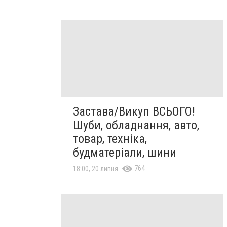
Застава/Викуп ВСЬОГО!
Шуби, обладнання, авто,
товар, техніка,
будматеріали, шини
764
18:00, 20 липня