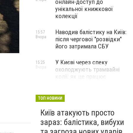
онлайн-доступ до
унікальної книжкової
колекції
Наводив балістику на Київ:
15:57
Вчора
після чергової "розвідки"
його затримала СБУ
У Києві через спеку
15:25
Вчора
охолоджують трамвайні
колії: як це працює
ТОП НОВИНИ
Київ атакують просто
зараз: балістика, вибухи
та загроза нових ударів