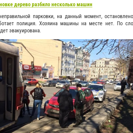
новке дерево разбило несколько машин
 неправильной парковки, на данный момент, остановлен
ботает полиция. Хозяина машины на месте нет. По сло
удет эвакуирована.