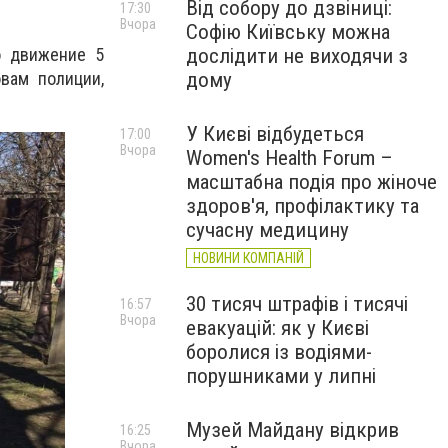
Від собору до дзвіниці:
17:30
Вчора
Софію Київську можна
дослідити не виходячи з
о движение 5
дому
вам полиции,
У Києві відбудеться
17:00
Вчора
Women's Health Forum –
масштабна подія про жіноче
здоров'я, профілактику та
сучасну медицину
НОВИНИ КОМПАНІЙ
30 тисяч штрафів і тисячі
16:57
Вчора
евакуацій: як у Києві
боролися із водіями-
порушниками у липні
Музей Майдану відкрив
16:25
Вчора