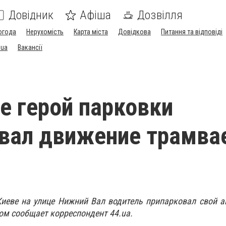
Довідник
Афіша
Дозвілля
огода
Нерухомість
Карта міста
Довідкова
Питання та відповіді
.ua
Вакансії
е герой парковки
вал движение трамва
Киеве на улице Нижний Вал водитель припарковал свой 
том сообщает корреспондент 44.ua.