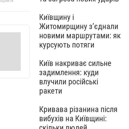
 оцінити
Київщину і
Житомирщину з’єднали
новими маршрутами: як
курсують потяги
Київ накриває сильне
задимлення: куди
влучили російські
ракети
Кривава різанина після
вибухів на Київщині:
скільки людей