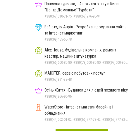
Пансіонат для людей похилого віку в Києві
"Центр Домашньої Турботи"
+380(67)010-71-75, +380(63)976-95-94
Веб студія Анріл - Розробка, просування сайтів
та інтернет маркетинг
+380(99)455-50-78
Alex House, будівельна компанія, ремонт
квартир, машинна штукатурка
+380(66)600-80-80, +380(73)600-80-80, +380(97)600-80-80
МАІІСТЕР, сервіс побутових послуг
+380(67)391-38-48
Осінь Життя - Будинок для людей похилого віку
+380(98)266-96-96
WaterStore - інтернет магазин басейнів і
обладнання
+380(44)502-01-02, +380(66)777-78-42, +380(67)777-82-19, +380(67)890-80-80, +380(73)890-80-80, +380(44)502-01-03