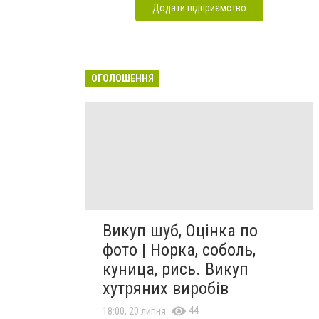
Додати підприємство
ОГОЛОШЕННЯ
Викуп шуб, Оцінка по
фото | Норка, соболь,
куница, рись. Викуп
хутряних виробів
44
18:00, 20 липня