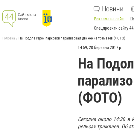
Новини
Реклама на сайті
П
Спецпроєкти сайту 44
Головна
На Подоле герой парковки парализовал движение трамваев (ФОТО)
14:59, 28 березня 2017 р.
На Подол
парализо
(ФОТО)
Сегодня около 14:30 в 
рельсах трамваев. Об э