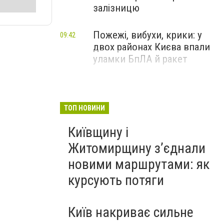
залізницю
Пожежі, вибухи, крики: у
09:42
двох районах Києва впали
уламки БпЛА й ракет
ТОП НОВИНИ
Київщину і
Житомирщину з’єднали
новими маршрутами: як
курсують потяги
Київ накриває сильне