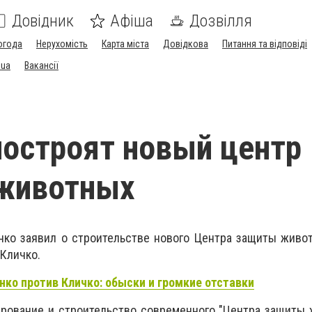
Довідник
Афіша
Дозвілля
огода
Нерухомість
Карта міста
Довідкова
Питання та відповіді
.ua
Вакансії
построят новый центр
животных
чко заявил о строительстве нового Центра защиты живо
Кличко.
ко против Кличко: обыски и громкие отставки
ирование и строительство современного "Центра защиты 