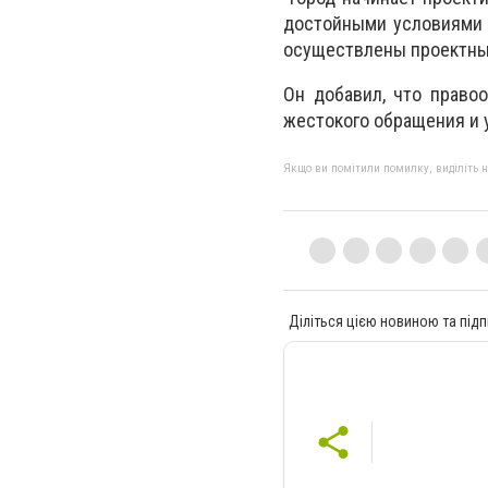
достойными условиями 
осуществлены проектные 
Он добавил, что право
жестокого обращения и 
Якщо ви помітили помилку, виділіть нео
Діліться цією новиною та підп