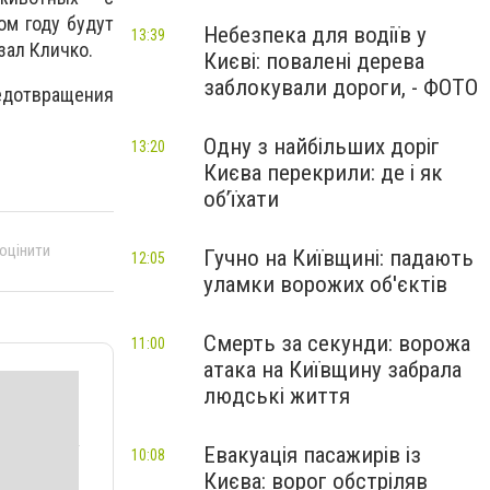
ом году будут
Небезпека для водіїв у
13:39
зал Кличко.
Києві: повалені дерева
заблокували дороги, - ФОТО
едотвращения
Одну з найбільших доріг
13:20
Києва перекрили: де і як
об’їхати
 оцінити
Гучно на Київщині: падають
12:05
уламки ворожих об'єктів
Смерть за секунди: ворожа
11:00
атака на Київщину забрала
людські життя
Евакуація пасажирів із
10:08
Києва: ворог обстріляв