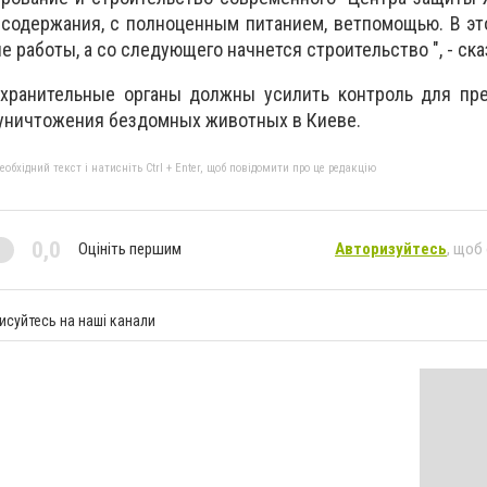
содержания, с полноценным питанием, ветпомощью. В эт
работы, а со следующего начнется строительство ", - ска
охранительные органы должны усилить контроль для пр
уничтожения бездомных животных в Киеве.
бхідний текст і натисніть Ctrl + Enter, щоб повідомити про це редакцію
0,0
Оцініть першим
Авторизуйтесь
, щоб
исуйтесь на наші канали