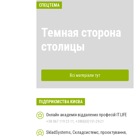
СПЕЦТЕМА
Темная сторона
столицы
Всі матеріали тут
ПІДПРИЄМСТВА КИЄВА
Онлайн академія віддалених професій IT.LIFE
+38 067 119 25 11, +380(63)151-29-21
SkladSystems, Складсистемс, проєктування,