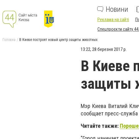
Новини
Реклама на сайті
П
Спецпроєкти сайту 44
Головна
В Киеве построят новый центр защиты животных
13:22, 28 березня 2017 р.
В Киеве 
защиты 
Мэр Киева Виталий Кли
сообщает пресс-служба 
Читайте также:
Порошен
"Город начинает проект