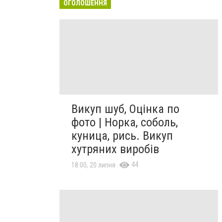
ОГОЛОШЕННЯ
Викуп шуб, Оцінка по
фото | Норка, соболь,
куница, рись. Викуп
хутряних виробів
44
18:00, 20 липня