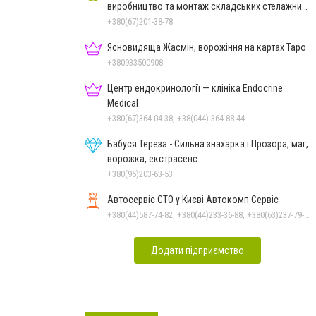
виробництво та монтаж складських стелажних
систем
+380(67)201-38-78
Ясновидяща Жасмін, ворожіння на картах Таро
+380933500908
Центр ендокринології — клініка Endocrine
Medical
+380(67)364-04-38, +38(044) 364-88-44
Бабуся Тереза - Сильна знахарка і Прозора, маг,
ворожка, екстрасенс
+380(95)203-63-53
Автосервіс СТО у Києві Автокомп Сервіс
+380(44)587-74-82, +380(44)233-36-88, +380(63)237-79-48, +380(68)943-00-82, +380(95)485-12-16, +380(44)587-75-82
Додати підприємство