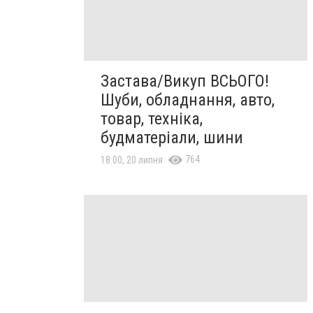
Застава/Викуп ВСЬОГО!
Шуби, обладнання, авто,
товар, техніка,
будматеріали, шини
764
18:00, 20 липня