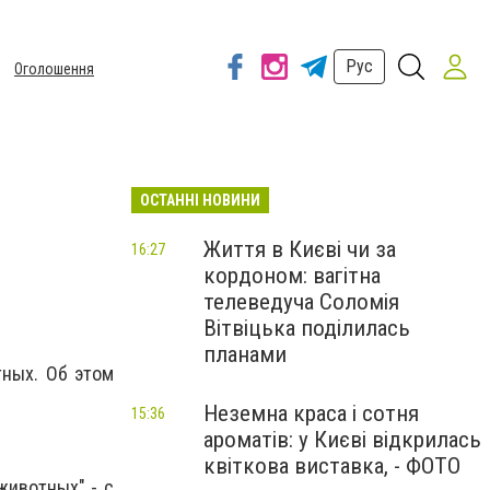
Рус
Оголошення
ОСТАННІ НОВИНИ
Життя в Києві чи за
16:27
кордоном: вагітна
телеведуча Соломія
Вітвіцька поділилась
планами
тных. Об этом
Неземна краса і сотня
15:36
ароматів: у Києві відкрилась
квіткова виставка, - ФОТО
животных" - с