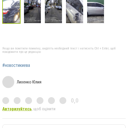
Якщо ви помітили помилку, виділіть необхідний текст і натисніть Ctrl + Enter, щоб
повідомити про це редакцію
#новостикиева
Лихенко Юлия
0,0
Авторизуйтесь
, щоб оцінити