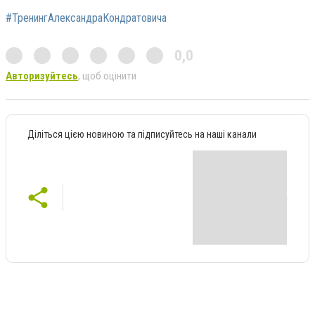
#ТренингАлександраКондратовича
0,0
Авторизуйтесь
, щоб оцінити
Діліться цією новиною та підписуйтесь на наші канали