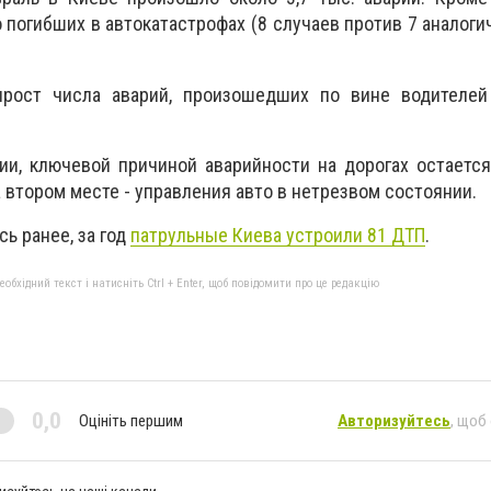
 погибших в автокатастрофах (8 случаев против 7 аналоги
ирост числа аварий, произошедших по вине водителей
ии, ключевой причиной аварийности на дорогах остаетс
 втором месте - управления авто в нетрезвом состоянии.
ь ранее, за год
патрульные Киева устроили 81 ДТП
.
бхідний текст і натисніть Ctrl + Enter, щоб повідомити про це редакцію
0,0
Оцініть першим
Авторизуйтесь
, щоб