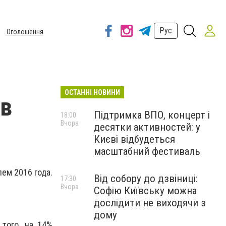
Рус
Оголошення
ОСТАННІ НОВИНИ
 в
Підтримка ВПО, концерт і
18:00
Вчора
десятки активностей: у
Києві відбудеться
масштабний фестиваль
ем 2016 года.
Від собору до дзвіниці:
17:30
Вчора
Софію Київську можна
дослідити не виходячи з
дому
 того, на 14%