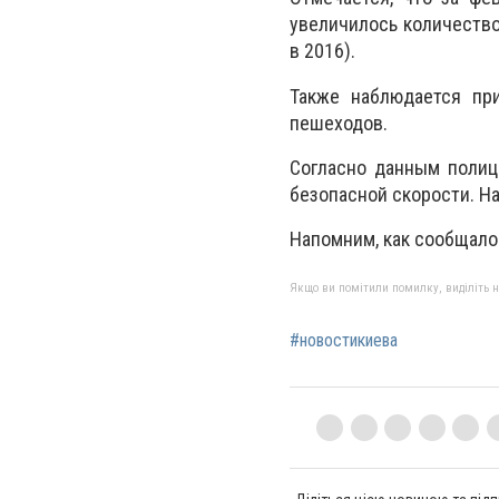
увеличилось количество
в 2016).
Также наблюдается пр
пешеходов.
Согласно данным полиц
безопасной скорости. На
Напомним, как сообщалос
Якщо ви помітили помилку, виділіть нео
#новостикиева