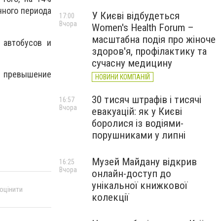
чного периода
У Києві відбудеться
17:00
Вчора
Women's Health Forum –
масштабна подія про жіноче
 автобусов и
здоров'я, профілактику та
сучасну медицину
я превышение
НОВИНИ КОМПАНІЙ
30 тисяч штрафів і тисячі
16:57
Вчора
евакуацій: як у Києві
боролися із водіями-
порушниками у липні
Музей Майдану відкрив
16:25
Вчора
онлайн-доступ до
унікальної книжкової
 оцінити
колекції