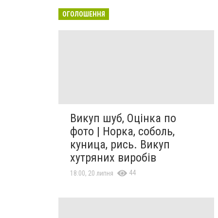
ОГОЛОШЕННЯ
Викуп шуб, Оцінка по
фото | Норка, соболь,
куница, рись. Викуп
хутряних виробів
44
18:00, 20 липня