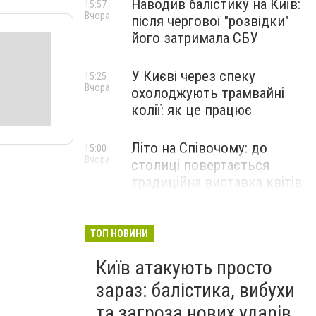
Наводив балістику на Київ:
15:57
Вчора
після чергової "розвідки"
його затримала СБУ
У Києві через спеку
15:25
Вчора
охолоджують трамвайні
колії: як це працює
Літо на Співочому: до
15:00
Вчора
столиці повертається
традиційна виставка квітів
НОВИНИ КОМПАНІЙ
ТОП НОВИНИ
Київ атакують просто
зараз: балістика, вибухи
та загроза нових ударів