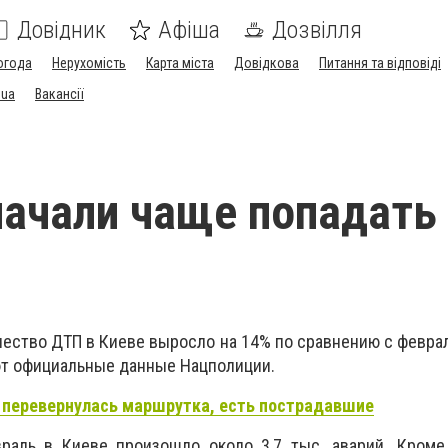
Довідник
Афіша
Дозвілля
огода
Нерухомість
Карта міста
Довідкова
Питання та відповіді
.ua
Вакансії
начали чаще попадать
ество ДТП в Киеве выросло на 14% по сравнению с феврал
ют официальные данные Нацполиции.
 перевернулась маршрутка, есть пострадавшие
враль в Киеве произошло около 3,7 тыс. аварий. Кроме