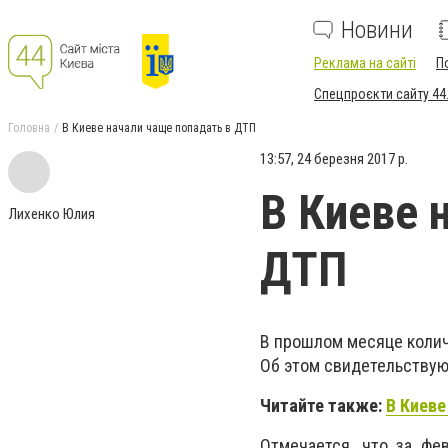
Новини
Реклама на сайті
П
Спецпроєкти сайту 44
Головна
В Киеве начали чаще попадать в ДТП
13:57, 24 березня 2017 р.
В Киеве 
Лихенко Юлия
ДТП
В прошлом месяце колич
Об этом свидетельству
Читайте также:
В Киеве
Отмечается, что за фе