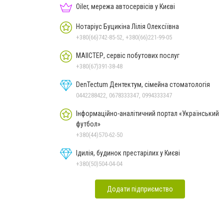
Oiler, мережа автосервісів у Києві
Нотаріус Буцикіна Лілія Олексіївна
+380(66)742-85-52, +380(66)221-99-05
МАІІСТЕР, сервіс побутових послуг
+380(67)391-38-48
DenTectum Дентектум, сімейна стоматологія
0442288422, 0678333347, 0994333347
Інформаційно-аналітичний портал «Український
футбол»
+380(44)570-62-50
Ідилія, будинок престарілих у Києві
+380(50)504-04-04
Додати підприємство