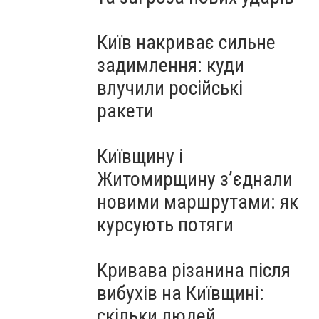
Київ накриває сильне
задимлення: куди
влучили російські
ракети
Київщину і
Житомирщину з’єднали
новими маршрутами: як
курсують потяги
Кривава різанина після
вибухів на Київщині:
скільки людей