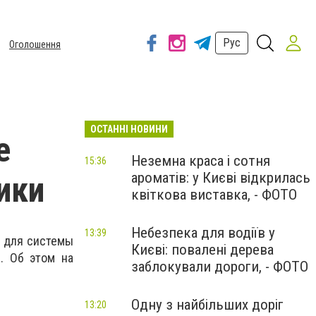
Рус
Оголошення
ОСТАННІ НОВИНИ
е
Неземна краса і сотня
15:36
ароматів: у Києві відкрилась
ики
квіткова виставка, - ФОТО
Небезпека для водіїв у
13:39
) для системы
Києві: повалені дерева
. Об этом на
заблокували дороги, - ФОТО
Одну з найбільших доріг
13:20