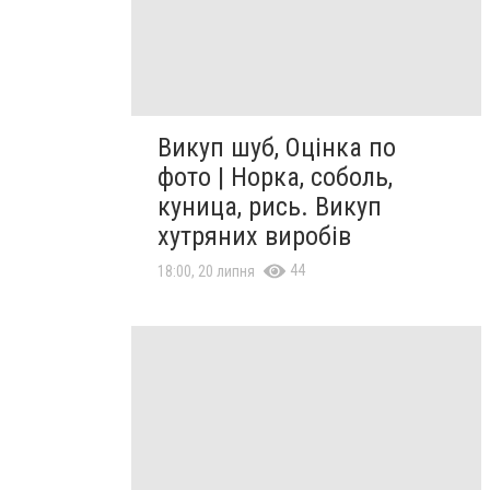
Викуп шуб, Оцінка по
фото | Норка, соболь,
куница, рись. Викуп
хутряних виробів
44
18:00, 20 липня