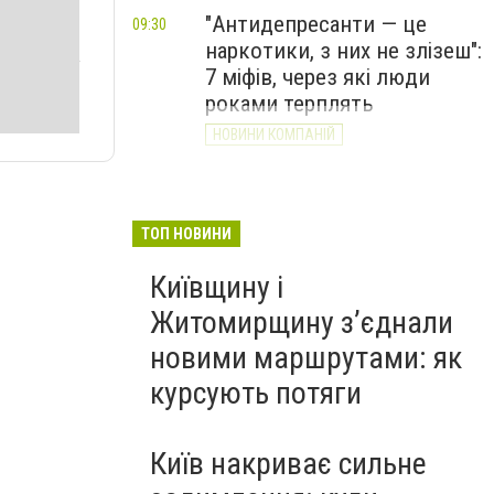
"Антидепресанти — це
09:30
наркотики, з них не злізеш":
7 міфів, через які люди
роками терплять
НОВИНИ КОМПАНІЙ
ТОП НОВИНИ
Київщину і
Житомирщину з’єднали
новими маршрутами: як
курсують потяги
Київ накриває сильне