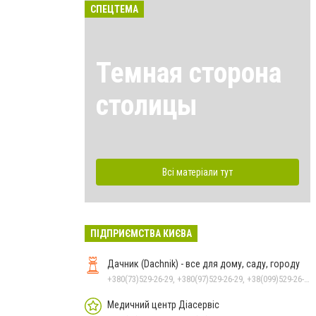
СПЕЦТЕМА
Темная сторона
столицы
Всі матеріали тут
ПІДПРИЄМСТВА КИЄВА
Дачник (Dachnik) - все для дому, саду, городу
+380(73)529-26-29, +380(97)529-26-29, +38(099)529-26-29
Медичний центр Діасервіс