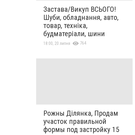
Застава/Викуп ВСЬОГО!
Шуби, обладнання, авто,
товар, техніка,
будматеріали, шини
764
18:00, 20 липня
Рожны Ділянка, Продам
участок правильной
формы под застройку 15