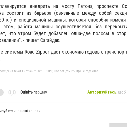
планируется внедрить на мосту Патона, проспекте Со
на состоит из барьера (связанные между собой секци
50 кг) и специальной машины, которая способна изменя
ри этом, работа машины осуществляется без перекрыт
ает, что утром будет добавлен одна-две полосы в стор
авлении”, - пишет Сагайдак.
ие системы Road Zipper даст экономию годовых транспорт
.
бхідний текст і натисніть Ctrl + Enter, щоб повідомити про це редакцію
0,0
Оцініть першим
Авторизуйтесь
, щоб
исуйтесь на наші канали