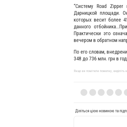
“Систему Road Zipper 
Дарницкой площади. О
которых весит более 4
данного отбойника...П
Практически это означ
вечером в обратном напр
По его словам, внедрен
348 до 736 млн. грн в год
Якщо ви помітили помилку, виділіть нео
Діліться цією новиною та підп