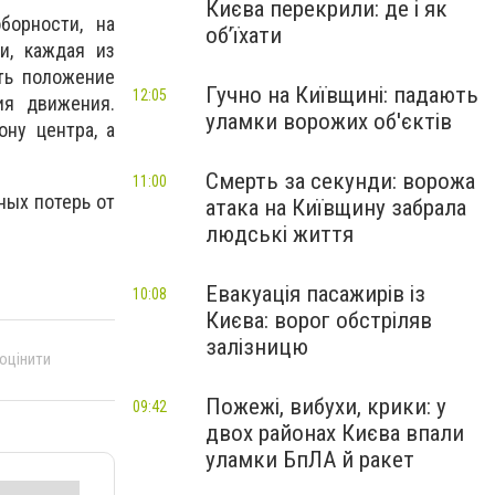
Києва перекрили: де і як
борности, на
об’їхати
и, каждая из
ть положение
Гучно на Київщині: падають
12:05
ия движения.
уламки ворожих об'єктів
ону центра, а
Смерть за секунди: ворожа
11:00
ных потерь от
атака на Київщину забрала
людські життя
Евакуація пасажирів із
10:08
Києва: ворог обстріляв
залізницю
 оцінити
Пожежі, вибухи, крики: у
09:42
двох районах Києва впали
уламки БпЛА й ракет