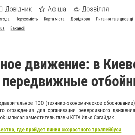
Довідник
Афіша
Дозвілля
огода
Нерухомість
Карта міста
Довідкова
Питання та відповіді
.ua
Вакансії
ное движение: в Киев
 передвижные отбойн
едварительное ТЭО (технико-экономическое обоснование
го ограждения для организации реверсивного движения
ok написал заместитель главы КГГА Илья Сагайдак.
вестно, где пройдет линия скоростного троллейбуса