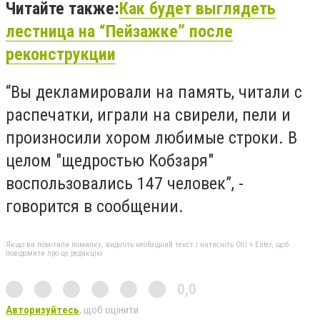
Читайте также:
Как будет выглядеть
лестница на “Пейзажке” после
реконструкции
“Вы декламировали на память, читали с
распечатки, играли на свирели, пели и
произносили хором любимые строки. В
целом "щедростью Кобзаря"
воспользовались 147 человек”, -
говорится в сообщении.
Якщо ви помітили помилку, виділіть необхідний текст і натисніть Ctrl + Enter, щоб
повідомити про це редакцію
0,0
Авторизуйтесь
, щоб оцінити