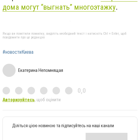
дома могут “выгнать” многоэтажку
.
Якщо ви помітили помилку, виділіть необхідний текст і натисніть Ctrl + Enter, щоб
повідомити про це редакцію
#новостиКиева
Екатерина Непомнящая
0,0
Авторизуйтесь
, щоб оцінити
Діліться цією новиною та підписуйтесь на наші канали