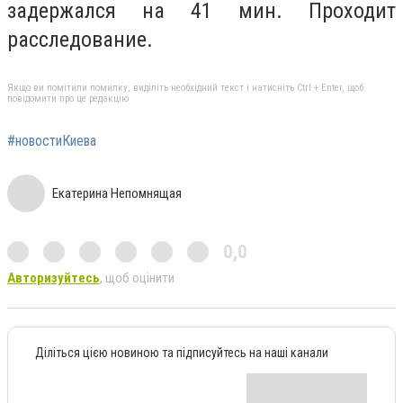
задержался на 41 мин. Проходит
расследование.
Якщо ви помітили помилку, виділіть необхідний текст і натисніть Ctrl + Enter, щоб
повідомити про це редакцію
#новостиКиева
Екатерина Непомнящая
0,0
Авторизуйтесь
, щоб оцінити
Діліться цією новиною та підписуйтесь на наші канали