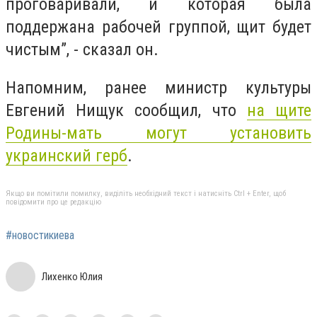
проговаривали, и которая была
поддержана рабочей группой, щит будет
чистым”, - сказал он.
Напомним, ранее министр культуры
Евгений Нищук сообщил, что
на щите
Родины-мать могут установить
украинский герб
.
Якщо ви помітили помилку, виділіть необхідний текст і натисніть Ctrl + Enter, щоб
повідомити про це редакцію
#новостикиева
Лихенко Юлия