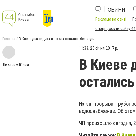
Новини
Реклама на сайті
П
Спецпроєкти сайту 44
Головна
В Киеве два садика и школа остались без воды
11:33, 25 січня 2017 р.
В Киеве 
Лихенко Юлия
остались
Из-за прорыва трубопр
водоснабжение. Об этом
ЧП произошло сегодня, 2
Читайте также:
В Киеве