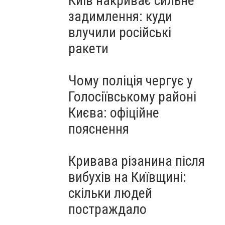
Київ накриває сильне
задимлення: куди
влучили російські
ракети
Чому поліція чергує у
Голосіївському районі
Києва: офіційне
пояснення
Кривава різанина після
вибухів на Київщині:
скільки людей
постраждало