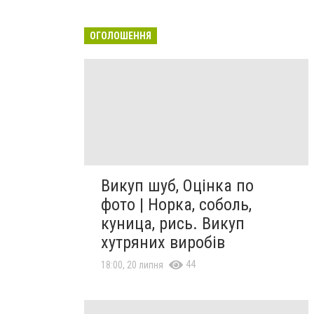
ОГОЛОШЕННЯ
Викуп шуб, Оцінка по
фото | Норка, соболь,
куница, рись. Викуп
хутряних виробів
44
18:00, 20 липня