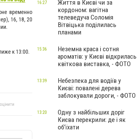
Життя в Києві чи за
16:27
кордоном: вагітна
йоне временно
телеведуча Соломія
р), 16, 18, 20
Вітвіцька поділилась
нии.
планами
Неземна краса і сотня
15:36
иже к 13:00.
ароматів: у Києві відкрилась
квіткова виставка, - ФОТО
Небезпека для водіїв у
13:39
Києві: повалені дерева
заблокували дороги, - ФОТО
 оцінити
Одну з найбільших доріг
13:20
Києва перекрили: де і як
об’їхати