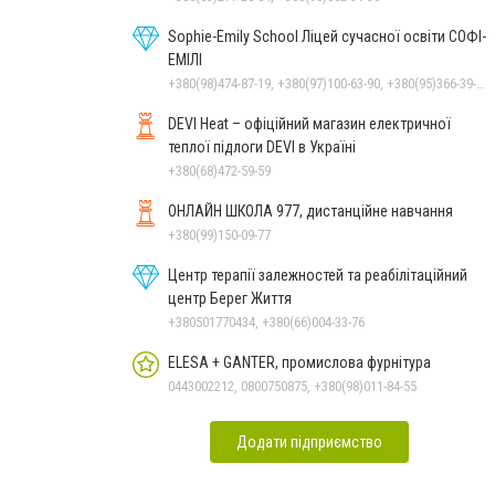
Sophie-Emily School Ліцей сучасної освіти СОФІ-
ЕМІЛІ
+380(98)474-87-19, +380(97)100-63-90, +380(95)366-39-16
DEVI Heat – офіційний магазин електричної
теплої підлоги DEVI в Україні
+380(68)472-59-59
ОНЛАЙН ШКОЛА 977, дистанційне навчання
+380(99)150-09-77
Центр терапії залежностей та реабілітаційний
центр Берег Життя
+380501770434, +380(66)004-33-76
ELESA + GANTER, промислова фурнітура
0443002212, 0800750875, +380(98)011-84-55
Додати підприємство