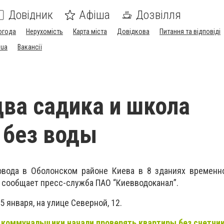
Довідник
Афіша
Дозвілля
огода
Нерухомість
Карта міста
Довідкова
Питання та відповіді
.ua
Вакансії
два садика и школа
 без воды
овода в Оболонском районе Киева в 8 зданиях временно
 сообщает пресс-служба ПАО “Киевводоканал”.
5 января, на улице Северной, 12.
 коммунальщики начали проверять квартиры без счетчик