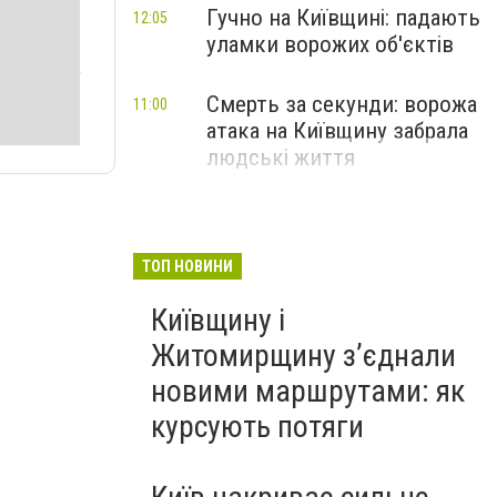
Гучно на Київщині: падають
12:05
уламки ворожих об'єктів
Смерть за секунди: ворожа
11:00
атака на Київщину забрала
людські життя
ТОП НОВИНИ
Київщину і
Житомирщину з’єднали
новими маршрутами: як
курсують потяги