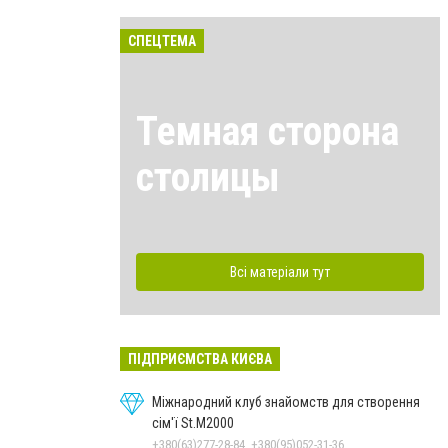
СПЕЦТЕМА
Темная сторона
столицы
Всі матеріали тут
ПІДПРИЄМСТВА КИЄВА
Міжнародний клуб знайомств для створення
сім'ї St.М2000
+380(63)277-28-84, +380(95)052-31-36