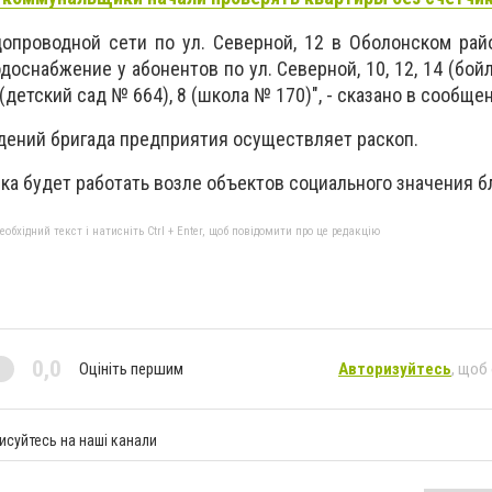
допроводной сети по ул. Северной, 12 в Оболонском ра
оснабжение у абонентов по ул. Северной, 10, 12, 14 (бойле
 (детский сад № 664), 8 (школа № 170)", - сказано в сообще
ений бригада предприятия осуществляет раскоп.
ка будет работать возле объектов социального значения бл
бхідний текст і натисніть Ctrl + Enter, щоб повідомити про це редакцію
0,0
Оцініть першим
Авторизуйтесь
, щоб
исуйтесь на наші канали