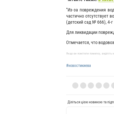
"Из-за повреждения во
частично отсутствует вод
(детский сад № 666), 4-г
Для ликвидации поврежд
Отмечается, что водовоз
Якщо ви помітили помилку, виділіть нео
#новостикиева
Діліться цією новиною та підп