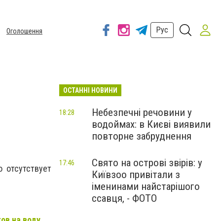
Рус
Оголошення
ОСТАННІ НОВИНИ
Небезпечні речовини у
18:28
водоймах: в Києві виявили
повторне забруднення
Свято на острові звірів: у
17:46
 отсутствует
Київзоо привітали з
іменинами найстарішого
ссавця, - ФОТО
ов на воду