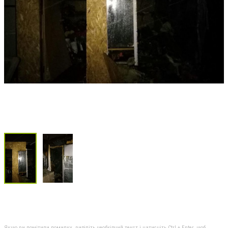
Якщо ви помітили помилку, виділіть необхідний текст і натисніть Ctrl + Enter, щоб