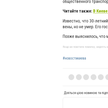
общественного транспор
Читайте также:
В Киеве
Известно, что 30-летни
вены, но не умер. Его 
Позже выяснилось, что 
Якщо ви помітили помилку, виділіть нео
#новостикиева
Діліться цією новиною та підп