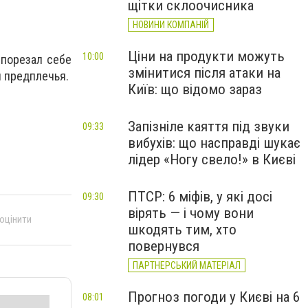
щітки склоочисника
НОВИНИ КОМПАНІЙ
Ціни на продукти можуть
10:00
 порезал себе
змінитися після атаки на
и предплечья.
Київ: що відомо зараз
Запізніле каяття під звуки
09:33
вибухів: що насправді шукає
лідер «Ногу свело!» в Києві
ПТСР: 6 міфів, у які досі
09:30
вірять — і чому вони
 оцінити
шкодять тим, хто
повернувся
ПАРТНЕРСЬКИЙ МАТЕРІАЛ
Прогноз погоди у Києві на 6
08:01