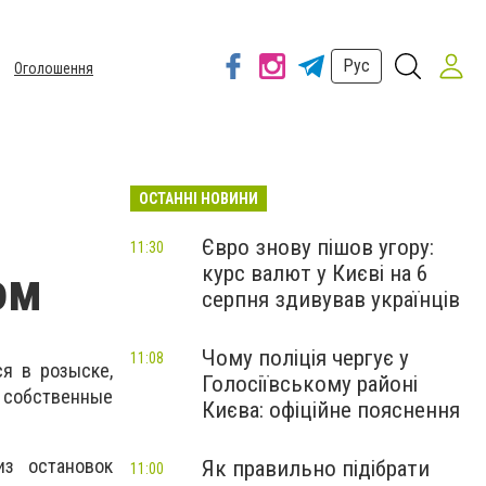
Рус
Оголошення
ОСТАННІ НОВИНИ
Євро знову пішов угору:
11:30
курс валют у Києві на 6
ом
серпня здивував українців
Чому поліція чергує у
11:08
ся в розыске,
Голосіївському районі
 собственные
Києва: офіційне пояснення
из остановок
Як правильно підібрати
11:00