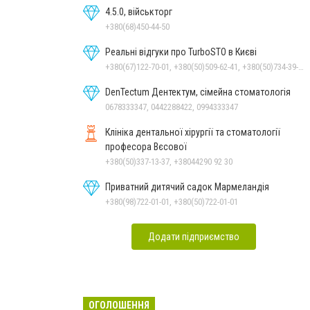
4.5.0, військторг
+380(68)450-44-50
Реальні відгуки про TurboSTO в Києві
+380(67)122-70-01, +380(50)509-62-41, +380(50)734-39-92, +380(97)124-43-38
DenTectum Дентектум, сімейна стоматологія
0678333347, 0442288422, 0994333347
Клініка дентальної хірургії та стоматології
професора Вєсової
+380(50)337-13-37, +38044290 92 30
Приватний дитячий садок Мармеландія
+380(98)722-01-01, +380(50)722-01-01
Додати підприємство
ОГОЛОШЕННЯ