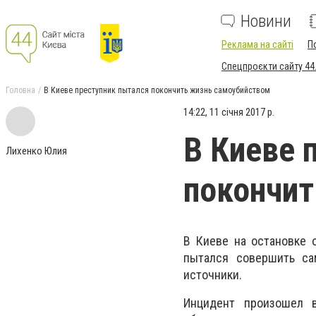
Новини
Реклама на сайті
П
Спецпроєкти сайту 44
Головна
В Киеве преступник пытался покончить жизнь самоубийством
14:22, 11 січня 2017 р.
В Киеве 
Лихенко Юлия
покончит
В Киеве на остановке 
пытался совершить са
источники.
Инцидент произошел в