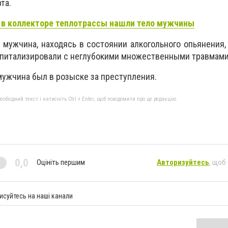
та.
 в коллекторе теплотрассы нашли тело мужчины
й мужчина, находясь в состоянии алкогольного опьянения,
госпитализировали с неглубокими множественными травмам
мужчина был в розыске за преступления.
бхідний текст і натисніть Ctrl + Enter, щоб повідомити про це редакцію
0,0
Оцініть першим
Авторизуйтесь
, щоб
исуйтесь на наші канали