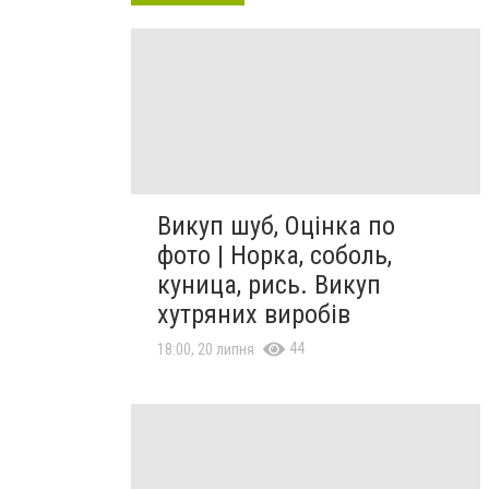
Викуп шуб, Оцінка по
фото | Норка, соболь,
куница, рись. Викуп
хутряних виробів
44
18:00, 20 липня