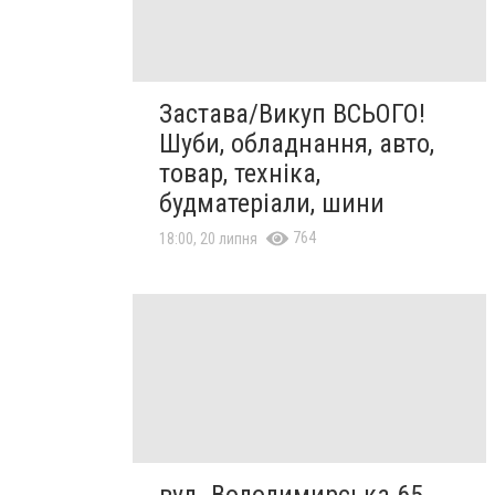
Застава/Викуп ВСЬОГО!
Шуби, обладнання, авто,
товар, техніка,
будматеріали, шини
764
18:00, 20 липня
вул. Володимирська 65