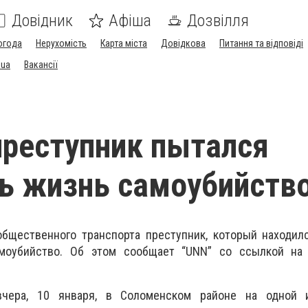
Довідник
Афіша
Дозвілля
огода
Нерухомість
Карта міста
Довідкова
Питання та відповіді
.ua
Вакансії
преступник пытался
ь жизнь самоубийств
общественного транспорта преступник, который находил
моубийство. Об этом сообщает “UNN” со ссылкой на
чера, 10 января, в Соломенском районе на одной 