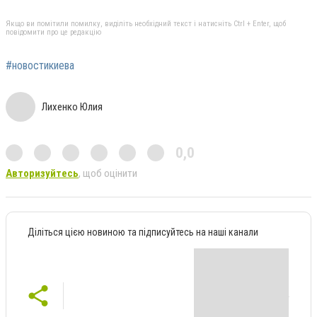
Якщо ви помітили помилку, виділіть необхідний текст і натисніть Ctrl + Enter, щоб
повідомити про це редакцію
#новостикиева
Лихенко Юлия
0,0
Авторизуйтесь
, щоб оцінити
Діліться цією новиною та підписуйтесь на наші канали