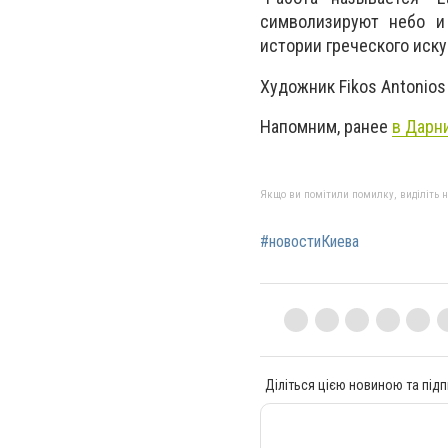
символизируют небо и
истории греческого иску
Художник Fikos Antonio
Напомним, ранее
в Дарн
Якщо ви помітили помилку, виділіть нео
#новостиКиева
Діліться цією новиною та підп