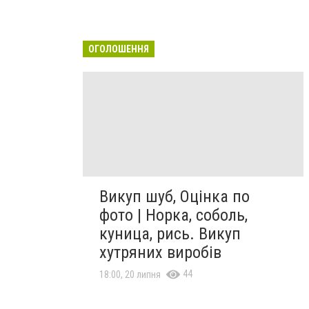
ОГОЛОШЕННЯ
Викуп шуб, Оцінка по
фото | Норка, соболь,
куница, рись. Викуп
хутряних виробів
44
18:00, 20 липня