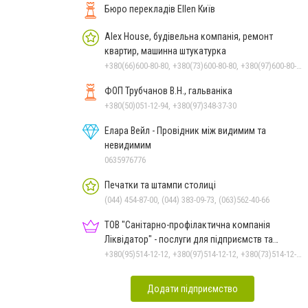
Бюро перекладів Ellen Київ
Alex House, будівельна компанія, ремонт
квартир, машинна штукатурка
+380(66)600-80-80, +380(73)600-80-80, +380(97)600-80-80
ФОП Трубчанов В.Н., гальваніка
+380(50)051-12-94, +380(97)348-37-30
Елара Вейл - Провідник між видимим та
невидимим
0635976776
Печатки та штампи столиці
(044) 454-87-00, (044) 383-09-73, (063)562-40-66
ТОВ "Санітарно-профілактична компанія
Ліквідатор" - послуги для підприємств та
населення
+380(95)514-12-12, +380(97)514-12-12, +380(73)514-12-12
Додати підприємство