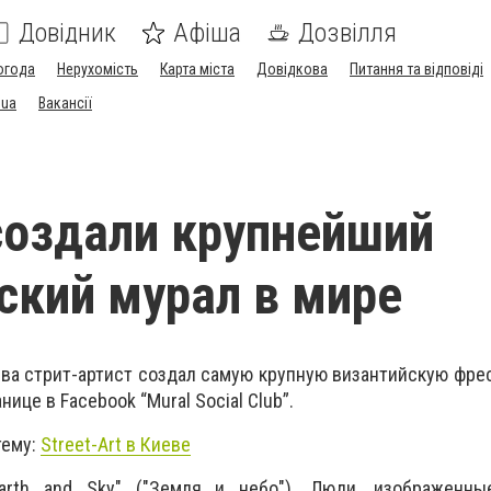
Довідник
Афіша
Дозвілля
огода
Нерухомість
Карта міста
Довідкова
Питання та відповіді
.ua
Вакансії
создали крупнейший
ский мурал в мире
ва стрит-артист создал самую крупную византийскую фрес
ице в Facebook “Mural Social Club”.
тему:
Street-Art в Киеве
Earth and Sky" ("Земля и небо"). Люди, изображенны