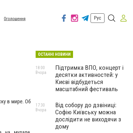
Рус
Оголошення
ОСТАННІ НОВИНИ
Підтримка ВПО, концерт і
18:00
Вчора
десятки активностей: у
Києві відбудеться
масштабний фестиваль
ку в мире. Об
Від собору до дзвіниці:
17:30
Вчора
Софію Київську можна
дослідити не виходячи з
дому
е на мурале,