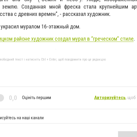
 землю. Созданная мной фреска стала крупнейшим ар
сства с древних времен", - рассказал художник.
s украсил муралом 16-этажный дом.
ицком районе художник создал мурал в “греческом” стиле
.
бхідний текст і натисніть Ctrl + Enter, щоб повідомити про це редакцію
0,0
Оцініть першим
Авторизуйтесь
, щоб
исуйтесь на наші канали