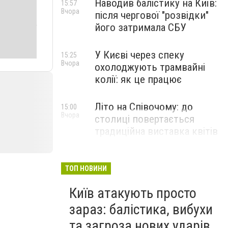
Наводив балістику на Київ:
15:57
Вчора
після чергової "розвідки"
його затримала СБУ
У Києві через спеку
15:25
Вчора
охолоджують трамвайні
колії: як це працює
Літо на Співочому: до
15:00
Вчора
столиці повертається
традиційна виставка квітів
НОВИНИ КОМПАНІЙ
ТОП НОВИНИ
Київ атакують просто
зараз: балістика, вибухи
та загроза нових ударів