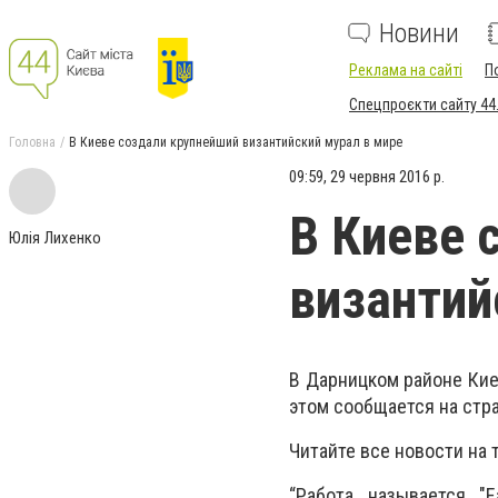
Новини
Реклама на сайті
П
Спецпроєкти сайту 44
Головна
В Киеве создали крупнейший византийский мурал в мире
09:59, 29 червня 2016 р.
В Киеве 
Юлія Лихенко
византий
В Дарницком районе Кие
этом сообщается на стран
Читайте все новости на 
“Работа называется "