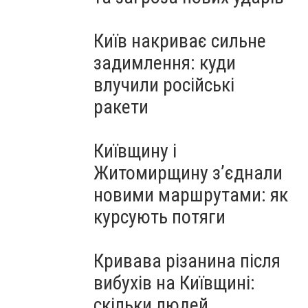
Київ накриває сильне
задимлення: куди
влучили російські
ракети
Київщину і
Житомирщину з’єднали
новими маршрутами: як
курсують потяги
Кривава різанина після
вибухів на Київщині:
скільки людей