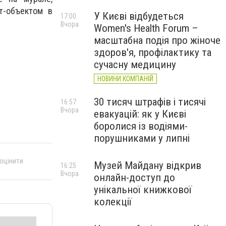
т-объектом в
У Києві відбудеться
17:00
Вчора
Women's Health Forum –
масштабна подія про жіноче
здоров'я, профілактику та
сучасну медицину
НОВИНИ КОМПАНІЙ
30 тисяч штрафів і тисячі
16:57
Вчора
евакуацій: як у Києві
боролися із водіями-
порушниками у липні
 оцінити
Музей Майдану відкрив
16:25
Вчора
онлайн-доступ до
унікальної книжкової
колекції