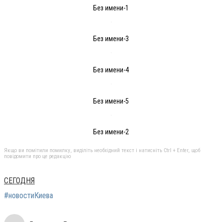
Без имени-1
Без имени-3
Без имени-4
Без имени-5
Без имени-2
Якщо ви помітили помилку, виділіть необхідний текст і натисніть Ctrl + Enter, щоб
повідомити про це редакцію
СЕГОДНЯ
#новостиКиева