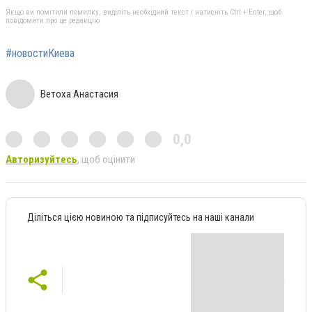
Якщо ви помітили помилку, виділіть необхідний текст і натисніть Ctrl + Enter, щоб
повідомити про це редакцію
#новостиКиева
Ветоха Анастасия
0,0
Авторизуйтесь
, щоб оцінити
Діліться цією новиною та підписуйтесь на наші канали