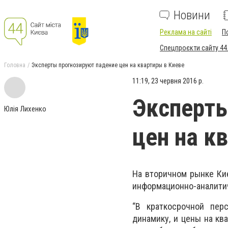
Новини
Реклама на сайті
П
Спецпроєкти сайту 44
Головна
Эксперты прогнозируют падение цен на квартиры в Киеве
11:19, 23 червня 2016 р.
Эксперты
Юлія Лихенко
цен на к
На вторичном рынке Ки
информационно-аналити
“В краткосрочной пер
динамику, и цены на кв