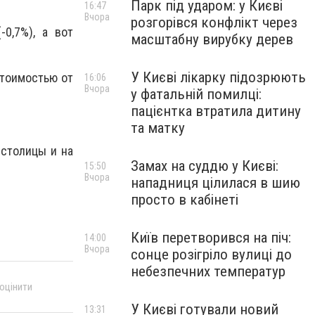
Парк під ударом: у Києві
16:47
Вчора
розгорівся конфлікт через
0,7%), а вот
масштабну вирубку дерев
У Києві лікарку підозрюють
стоимостью от
16:06
Вчора
у фатальній помилці:
пацієнтка втратила дитину
та матку
столицы и на
Замах на суддю у Києві:
15:50
Вчора
нападниця цілилася в шию
просто в кабінеті
Київ перетворився на піч:
14:00
Вчора
сонце розігріло вулиці до
небезпечних температур
 оцінити
У Києві готували новий
13:31