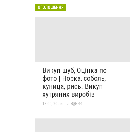
ОГОЛОШЕННЯ
Викуп шуб, Оцінка по
фото | Норка, соболь,
куница, рись. Викуп
хутряних виробів
44
18:00, 20 липня