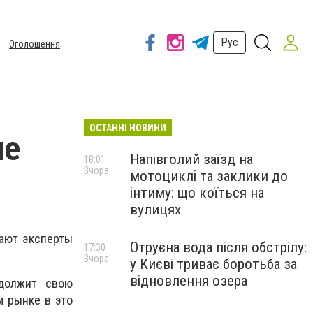
Рус
Оголошення
ОСТАННІ НОВИНИ
ие
Напівголий заїзд на
18:01
Вчора
мотоциклі та заклики до
інтиму: що коїться на
вулицях
щают эксперты
Отруєна вода після обстрілу:
17:30
Вчора
у Києві триває боротьба за
відновлення озера
одолжит свою
м рынке в это