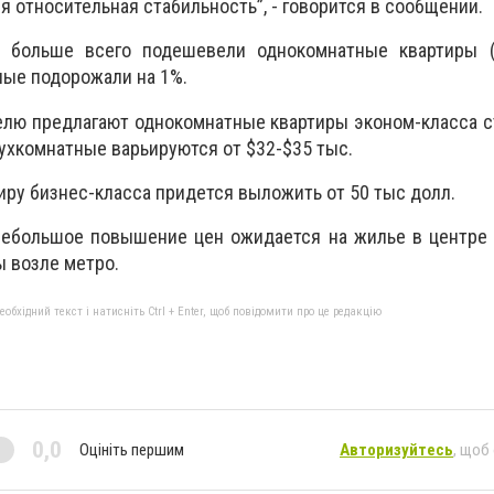
 относительная стабильность”, - говорится в сообщении.
 больше всего подешевели однокомнатные квартиры (-
ые подорожали на 1%.
елю предлагают однокомнатные квартиры эконом-класса 
вухкомнатные варьируются от $32-$35 тыс.
иру бизнес-класса придется выложить от 50 тыс долл.
небольшое повышение цен ожидается на жилье в центре 
 возле метро.
бхідний текст і натисніть Ctrl + Enter, щоб повідомити про це редакцію
0,0
Оцініть першим
Авторизуйтесь
, щоб