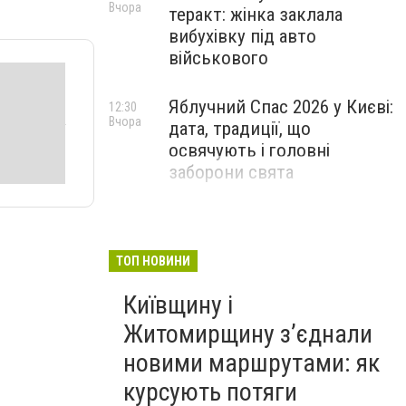
Вчора
теракт: жінка заклала
вибухівку під авто
військового
Яблучний Спас 2026 у Києві:
12:30
Вчора
дата, традиції, що
освячують і головні
заборони свята
ТОП НОВИНИ
Київщину і
Житомирщину з’єднали
новими маршрутами: як
курсують потяги