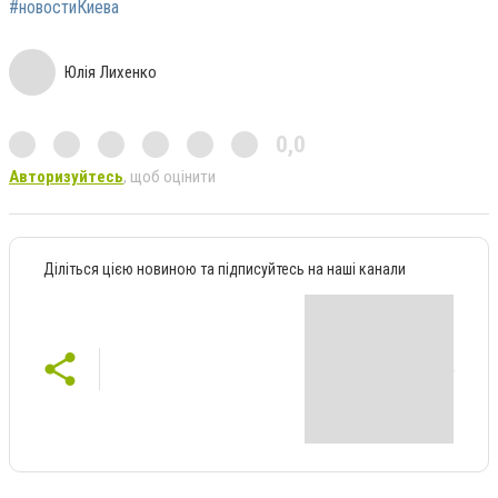
#новостиКиева
Юлія Лихенко
0,0
Авторизуйтесь
, щоб оцінити
Діліться цією новиною та підписуйтесь на наші канали