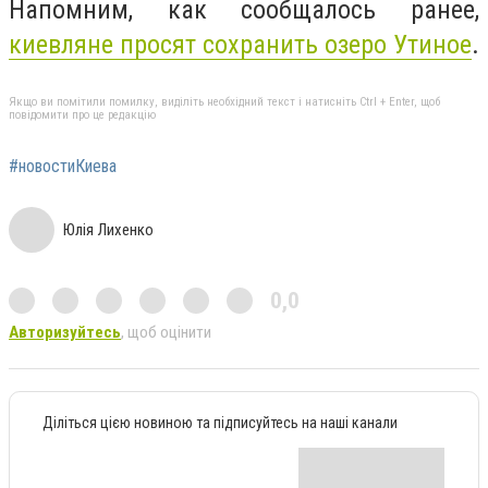
Напомним, как сообщалось ранее,
киевляне просят сохранить озеро Утиное
.
Якщо ви помітили помилку, виділіть необхідний текст і натисніть Ctrl + Enter, щоб
повідомити про це редакцію
#новостиКиева
Юлія Лихенко
0,0
Авторизуйтесь
, щоб оцінити
Діліться цією новиною та підписуйтесь на наші канали