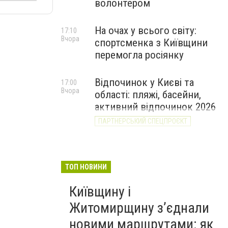
волонтером
На очах у всього світу:
17:10
Вчора
спортсменка з Київщини
перемогла росіянку
Відпочинок у Києві та
17:00
Вчора
області: пляжі, басейни,
активний відпочинок 2026
ПАРТНЕРСЬКИЙ СПЕЦПРОЄКТ
ТОП НОВИНИ
Київщину і
Житомирщину з’єднали
новими маршрутами: як