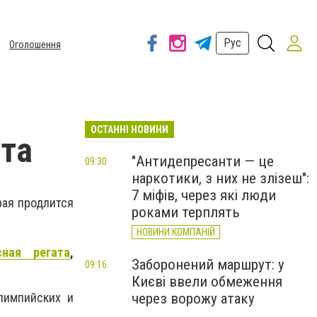
Рус
Оголошення
ОСТАННІ НОВИНИ
ата
"Антидепресанти — це
09:30
наркотики, з них не злізеш":
7 міфів, через які люди
рая продлится
роками терплять
НОВИНИ КОМПАНІЙ
ная регата
,
Заборонений маршрут: у
09:16
Києві ввели обмеження
через ворожу атаку
лимпийских и