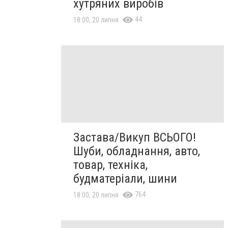
хутряних виробів
44
18:00, 20 липня
Застава/Викуп ВСЬОГО!
Шуби, обладнання, авто,
товар, техніка,
будматеріали, шини
764
18:00, 20 липня