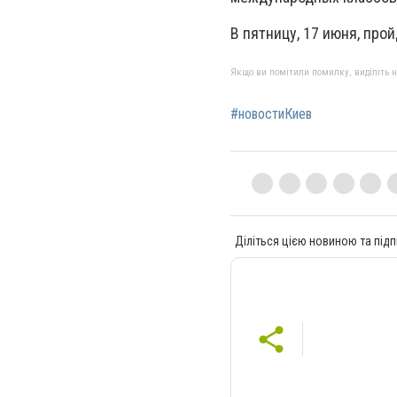
В пятницу, 17 июня, про
Якщо ви помітили помилку, виділіть нео
#новостиКиев
Діліться цією новиною та підп