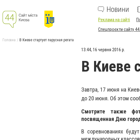
Новини
Реклама на сайті
П
Спецпроєкти сайту 44
Головна
В Киеве стартует парусная регата
13:44, 16 червня 2016 р.
В Киеве 
Завтра, 17 июня на Кие
до 20 июня. Об этом соо
Смотрите также фо
посвященная Дню горо
В соревнованиях будут
международных классов,