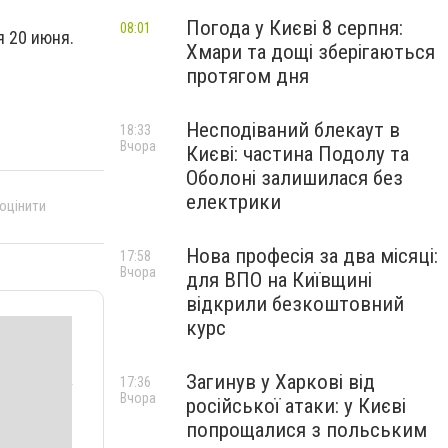
Погода у Києві 8 серпня:
08:01
я 20 июня.
Хмари та дощі зберігаються
протягом дня
Несподіваний блекаут в
18:33
Вчора
Києві: частина Подолу та
Оболоні залишилася без
електрики
 оцінити
Нова професія за два місяці:
17:58
Вчора
для ВПО на Київщині
відкрили безкоштовний
курс
Загинув у Харкові від
17:36
Вчора
російської атаки: у Києві
попрощалися з польським