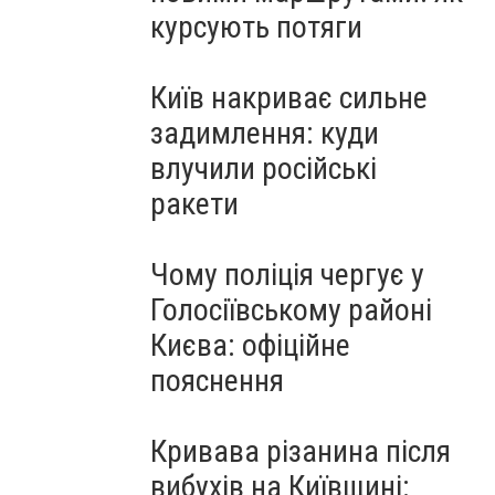
курсують потяги
Київ накриває сильне
задимлення: куди
влучили російські
ракети
Чому поліція чергує у
Голосіївському районі
Києва: офіційне
пояснення
Кривава різанина після
вибухів на Київщині: