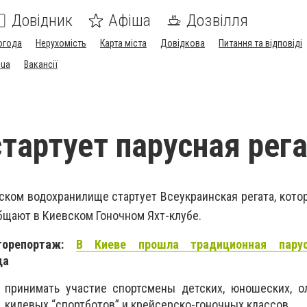
Довідник
Афіша
Дозвілля
огода
Нерухомість
Карта міста
Довідкова
Питання та відповіді
.ua
Вакансії
стартует парусная рег
вском водохранилище стартует Всеукраинская регата, кото
бщают в Киевском Гоночном Яхт-клубе.
торепортаж:
В Киеве прошла традиционная парус
да
 принимать участие спортсмены детских, юношеских, о
 килевых “спортботов” и крейсерско-гоночных классов.