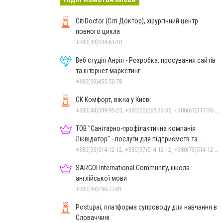
CitiDoctor (Сіті Доктор), хірургічний центр
повного цикла
+380(44)344-63-10
Веб студія Анріл - Розробка, просування сайтів
та інтернет маркетинг
+380(99)455-50-78
СК Комфорт, вікна у Києві
+380(44)599-95-25, +380(50)265-33-35, +380(67)317-33-35
ТОВ "Санітарно-профілактична компанія
Ліквідатор" - послуги для підприємств та
населення
+380(95)514-12-12, +380(97)514-12-12, +380(73)514-12-12
SARGOI International Community, школа
англійської мови
+380(44)290-77-81
Postupai, платформа супроводу для навчання в
Словаччині