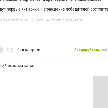
йдут первые яхт-гонки. Награждение победителей состоитс
бхідний текст і натисніть Ctrl + Enter, щоб повідомити про це редакцію
0,0
Оцініть першим
Авторизуйтесь
, щоб
исуйтесь на наші канали