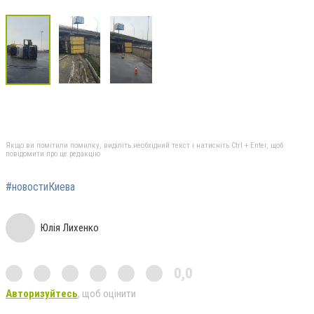
Якщо ви помітили помилку, виділіть необхідний текст і натисніть Ctrl + Enter, щоб
повідомити про це редакцію
#новостиКиева
Юлія Лихенко
0,0
Авторизуйтесь
, щоб оцінити