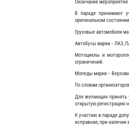
Окончание мероприятие 
В параде принимают у
оригинальном состоянии.
Грузовые автомобили мар
Автобусы марки - ЛАЗ, ПА
Мотоциклы и моторолле
ограничений.
Мопеды марки – Верховин
По словам организаторов
Для желающих принять у
открытую регистрацию 
К участию в параде доп
исправная, при наличии 