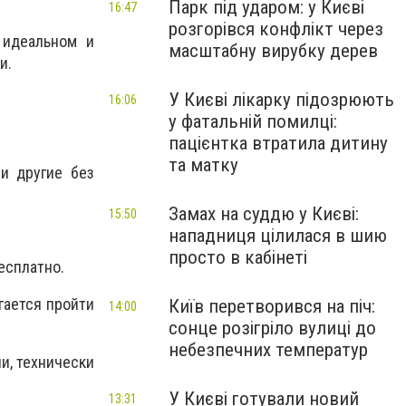
Парк під ударом: у Києві
16:47
розгорівся конфлікт через
 идеальном и
масштабну вирубку дерев
и.
У Києві лікарку підозрюють
16:06
у фатальній помилці:
пацієнтка втратила дитину
та матку
 и другие без
Замах на суддю у Києві:
15:50
нападниця цілилася в шию
просто в кабінеті
есплатно.
гается пройти
Київ перетворився на піч:
14:00
сонце розігріло вулиці до
небезпечних температур
и, технически
У Києві готували новий
13:31