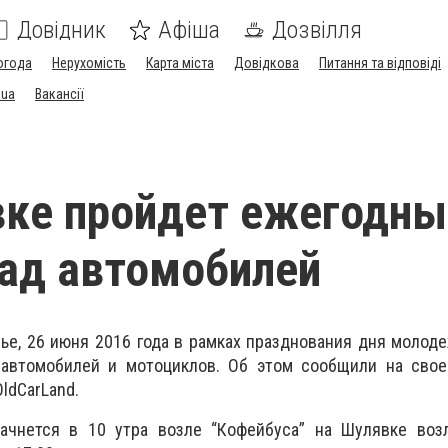
Довідник
Афіша
Дозвілля
огода
Нерухомість
Карта міста
Довідкова
Питання та відповіді
.ua
Вакансії
ке пройдет ежегодны
ад автомобилей
е, 26 июня 2016 года в рамках празднования дня молод
автомобилей и мотоциклов. Об этом сообщили на свое
ldCarLand.
ачнется в 10 утра возле “Кофейбуса” на Шулявке возл