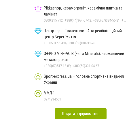
Plitkashop, керамограніт, керамічна плитка та
ламінат
0800 215 712, +380(44)364-57-12, +380(67)384-55-81, +380(50)353-80-07, +380(63)569-68-58
Центр терапії залежностей та реабілітаційний
центр Берег Життя
+380501770434, +380(66)004-33-76
ФЕРРО МІНЕРАЛЗ (Ferro Minerals), нержавіючий
металопрокат
+380(67)517-12-89, +380(50)331-04-67
Sport-express.ua – головне спортивне видання
України
ММЛ-1
0971234551
Додати підприємство