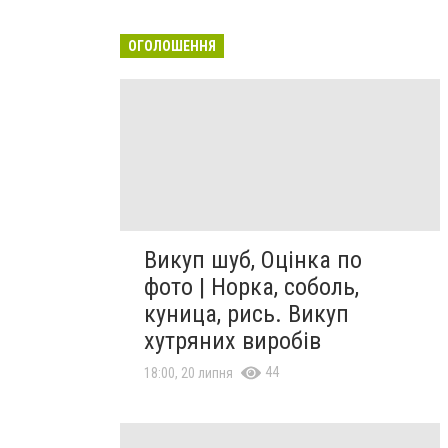
ОГОЛОШЕННЯ
Викуп шуб, Оцінка по
фото | Норка, соболь,
куница, рись. Викуп
хутряних виробів
44
18:00, 20 липня