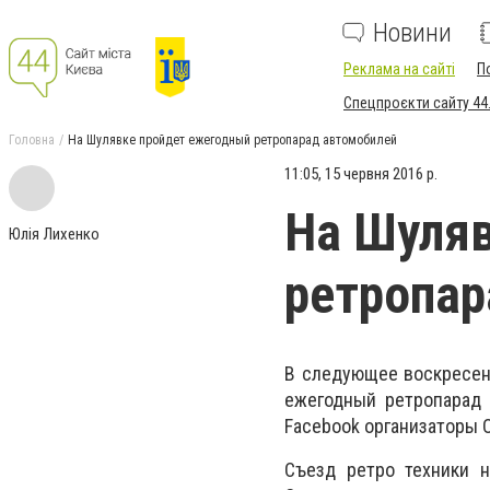
Новини
Реклама на сайті
П
Спецпроєкти сайту 44
Головна
На Шулявке пройдет ежегодный ретропарад автомобилей
11:05, 15 червня 2016 р.
На Шуляв
Юлія Лихенко
ретропар
В следующее воскресень
ежегодный ретропарад 
Facebook организаторы O
Съезд ретро техники н