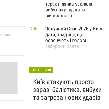
теракт: жінка заклала
вибухівку під авто
військового
Яблучний Спас 2026 у Києві:
12:30
дата, традиції, що
 оцінити
освячують і головні
заборони свята
ТОП НОВИНИ
Київ атакують просто
зараз: балістика, вибухи
та загроза нових ударів