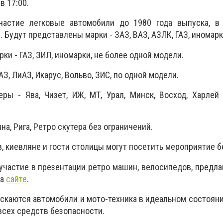
в 17:00.
частие легковые автомобили до 1980 года выпуска, в
 Будут представлены марки - ЗАЗ, ВАЗ, АЗЛК, ГАЗ, иномарк
ки - ГАЗ, ЗИЛ, иномарки, не более одной модели.
З, ЛиАЗ, Икарус, Вольво, ЗИС, по одной модели.
ры - Ява, Чизет, ИЖ, МТ, Урал, Минск, Восход, Харлей
а, Рига, Ретро скутера без ограничений.
, киевляне и гости столицы могут посетить мероприятие б
частие в презентации ретро машин, велосипедов, предла
на
сайте
.
ускаются автомобили и мото-техника в идеальном состояни
всех средств безопасности.