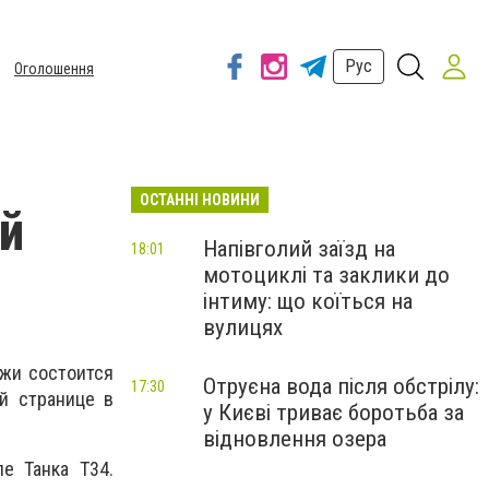
Рус
Оголошення
ОСТАННІ НОВИНИ
й
Напівголий заїзд на
18:01
мотоциклі та заклики до
інтиму: що коїться на
вулицях
ежи состоится
Отруєна вода після обстрілу:
17:30
й странице в
у Києві триває боротьба за
відновлення озера
е Танка Т34.